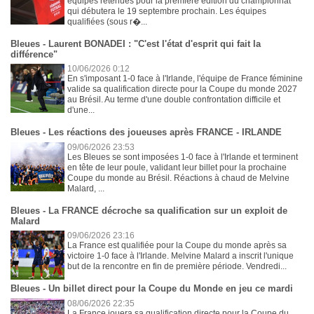
équipes retenues pour la première édition du championnat
qui débutera le 19 septembre prochain. Les équipes
qualifiées (sous r�...
Bleues - Laurent BONADEI : "C'est l'état d'esprit qui fait la
différence"
10/06/2026 0:12
En s'imposant 1-0 face à l'Irlande, l'équipe de France féminine
valide sa qualification directe pour la Coupe du monde 2027
au Brésil. Au terme d'une double confrontation difficile et
d'une...
Bleues - Les réactions des joueuses après FRANCE - IRLANDE
09/06/2026 23:53
Les Bleues se sont imposées 1-0 face à l'Irlande et terminent
en tête de leur poule, validant leur billet pour la prochaine
Coupe du monde au Brésil. Réactions à chaud de Melvine
Malard, ...
Bleues - La FRANCE décroche sa qualification sur un exploit de
Malard
09/06/2026 23:16
La France est qualifiée pour la Coupe du monde après sa
victoire 1-0 face à l'Irlande. Melvine Malard a inscrit l'unique
but de la rencontre en fin de première période. Vendredi...
Bleues - Un billet direct pour la Coupe du Monde en jeu ce mardi
08/06/2026 22:35
La France jouera sa qualification directe pour la Coupe du