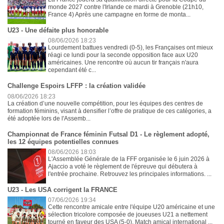
monde 2027 contre l'Irlande ce mardi à Grenoble (21h10,
France 4) Après une campagne en forme de monta...
U23 - Une défaite plus honorable
08/06/2026 18:23
Lourdement battues vendredi (0-5), les Françaises ont mieux
réagi ce lundi pour la seconde opposition face aux U20
américaines. Une rencontre où aucun tir français n'aura
cependant été c...
Challenge Espoirs LFFP : la création validée
08/06/2026 18:23
La création d’une nouvelle compétition, pour les équipes des centres de
formation féminins, visant à densifier l’offre de pratique de ces catégories, a
été adoptée lors de l'Assemb...
Championnat de France féminin Futsal D1 - Le règlement adopté,
les 12 équipes potentielles connues
08/06/2026 18:03
L'Assemblée Générale de la FFF organisée le 6 juin 2026 à
Ajaccio a voté le règlement de l'épreuve qui débutera à
l'entrée prochaine. Retrouvez les principales informations. ...
U23 - Les USA corrigent la FRANCE
07/06/2026 19:34
Cette rencontre amicale entre l'équipe U20 américaine et une
sélection tricolore composée de joueuses U21 a nettement
tourné en faveur des USA (5-0). Match amical international ...