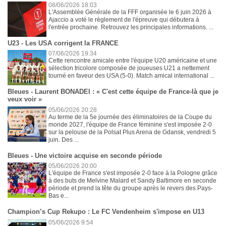
08/06/2026 18:03
L'Assemblée Générale de la FFF organisée le 6 juin 2026 à
Ajaccio a voté le règlement de l'épreuve qui débutera à
l'entrée prochaine. Retrouvez les principales informations. ...
U23 - Les USA corrigent la FRANCE
07/06/2026 19:34
Cette rencontre amicale entre l'équipe U20 américaine et une
sélection tricolore composée de joueuses U21 a nettement
tourné en faveur des USA (5-0). Match amical international ...
Bleues - Laurent BONADEI : « C'est cette équipe de France-là que je
veux voir »
05/06/2026 20:28
Au terme de la 5e journée des éliminatoires de la Coupe du
monde 2027, l'équipe de France féminine s'est imposée 2-0
sur la pelouse de la Polsat Plus Arena de Gdansk, vendredi 5
juin. Des ...
Bleues - Une victoire acquise en seconde période
05/06/2026 20:00
L'équipe de France s'est imposée 2-0 face à la Pologne grâce
à des buts de Melvine Malard et Sandy Baltimore en seconde
période et prend la tête du groupe après le revers des Pays-
Bas e...
Champion’s Cup Rekupo : Le FC Vendenheim s'impose en U13
05/06/2026 9:54