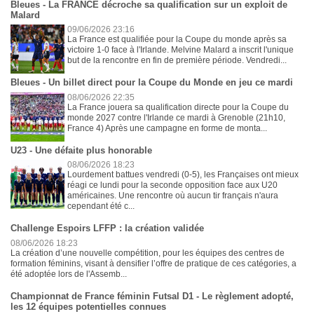
Bleues - La FRANCE décroche sa qualification sur un exploit de
Malard
09/06/2026 23:16
La France est qualifiée pour la Coupe du monde après sa
victoire 1-0 face à l'Irlande. Melvine Malard a inscrit l'unique
but de la rencontre en fin de première période. Vendredi...
Bleues - Un billet direct pour la Coupe du Monde en jeu ce mardi
08/06/2026 22:35
La France jouera sa qualification directe pour la Coupe du
monde 2027 contre l'Irlande ce mardi à Grenoble (21h10,
France 4) Après une campagne en forme de monta...
U23 - Une défaite plus honorable
08/06/2026 18:23
Lourdement battues vendredi (0-5), les Françaises ont mieux
réagi ce lundi pour la seconde opposition face aux U20
américaines. Une rencontre où aucun tir français n'aura
cependant été c...
Challenge Espoirs LFFP : la création validée
08/06/2026 18:23
La création d’une nouvelle compétition, pour les équipes des centres de
formation féminins, visant à densifier l’offre de pratique de ces catégories, a
été adoptée lors de l'Assemb...
Championnat de France féminin Futsal D1 - Le règlement adopté,
les 12 équipes potentielles connues