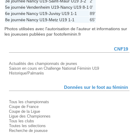
3e journée
Nancy U19
-
Saint-Maur U19
3-2
2'
5e journée
Vendenheim U19
-
Nancy U19
8-1
0'
6e journée
Nancy U19
-
Juvisy U19
1-1
89'
8e journée
Nancy U19
-
Metz U19
1-1
65'
Photos utilisées avec l'autorisation de l'auteur et informations sur
les joueuses publiées par footofeminin.fr
CNF19
Actualités des championnats de jeunes
Saison en cours en Challenge National Féminin U19
Historique/Palmarès
Données sur le foot au féminin
Tous les championnats
Coupe de France
Coupe de la Ligue
Ligue des Championnes
Tous les clubs
Toutes les sélections
Recherche de joueuse