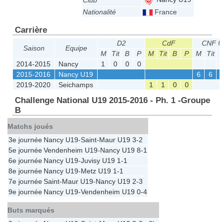
Club
Nationalité
France
Carrière
D2
CdF
CNF 
Saison
Equipe
M
Tit
B
P
M
Tit
B
P
M
Tit
2014-2015
Nancy
1
0
0
0
2015-2016
Nancy U19
6
6
2019-2020
Seichamps
1
1
0
0
Challenge National U19 2015-2016 - Ph. 1 -Groupe
B
Matchs joués
3e journée
Nancy U19
-
Saint-Maur U19
3-2
5e journée
Vendenheim U19
-
Nancy U19
8-1
6e journée
Nancy U19
-
Juvisy U19
1-1
8e journée
Nancy U19
-
Metz U19
1-1
7e journée
Saint-Maur U19
-
Nancy U19
2-3
9e journée
Nancy U19
-
Vendenheim U19
0-4
Buts marqués