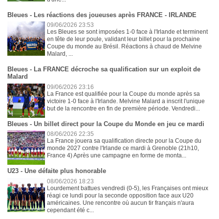
Bleues - Les réactions des joueuses après FRANCE - IRLANDE
09/06/2026 23:53
Les Bleues se sont imposées 1-0 face à l'Irlande et terminent
en tête de leur poule, validant leur billet pour la prochaine
Coupe du monde au Brésil. Réactions à chaud de Melvine
Malard, ...
Bleues - La FRANCE décroche sa qualification sur un exploit de
Malard
09/06/2026 23:16
La France est qualifiée pour la Coupe du monde après sa
victoire 1-0 face à l'Irlande. Melvine Malard a inscrit l'unique
but de la rencontre en fin de première période. Vendredi...
Bleues - Un billet direct pour la Coupe du Monde en jeu ce mardi
08/06/2026 22:35
La France jouera sa qualification directe pour la Coupe du
monde 2027 contre l'Irlande ce mardi à Grenoble (21h10,
France 4) Après une campagne en forme de monta...
U23 - Une défaite plus honorable
08/06/2026 18:23
Lourdement battues vendredi (0-5), les Françaises ont mieux
réagi ce lundi pour la seconde opposition face aux U20
américaines. Une rencontre où aucun tir français n'aura
cependant été c...