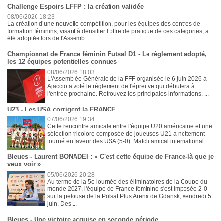
Challenge Espoirs LFFP : la création validée
08/06/2026 18:23
La création d’une nouvelle compétition, pour les équipes des centres de
formation féminins, visant à densifier l’offre de pratique de ces catégories, a
été adoptée lors de l'Assemb...
Championnat de France féminin Futsal D1 - Le règlement adopté,
les 12 équipes potentielles connues
08/06/2026 18:03
L'Assemblée Générale de la FFF organisée le 6 juin 2026 à
Ajaccio a voté le règlement de l'épreuve qui débutera à
l'entrée prochaine. Retrouvez les principales informations. ...
U23 - Les USA corrigent la FRANCE
07/06/2026 19:34
Cette rencontre amicale entre l'équipe U20 américaine et une
sélection tricolore composée de joueuses U21 a nettement
tourné en faveur des USA (5-0). Match amical international ...
Bleues - Laurent BONADEI : « C'est cette équipe de France-là que je
veux voir »
05/06/2026 20:28
Au terme de la 5e journée des éliminatoires de la Coupe du
monde 2027, l'équipe de France féminine s'est imposée 2-0
sur la pelouse de la Polsat Plus Arena de Gdansk, vendredi 5
juin. Des ...
Bleues - Une victoire acquise en seconde période