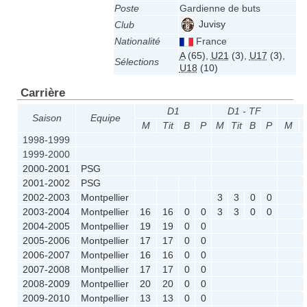
Poste
Gardienne de buts
Juvisy
Club
Nationalité
France
A
(65)
,
U21
(3)
,
U17
(3)
,
Sélections
U18
(10)
Carrière
D1
D1 - TF
Saison
Equipe
M
Tit
B
P
M
Tit
B
P
M
1998-1999
1999-2000
2000-2001
PSG
2001-2002
PSG
2002-2003
Montpellier
3
3
0
0
2003-2004
Montpellier
16
16
0
0
3
3
0
0
2004-2005
Montpellier
19
19
0
0
2005-2006
Montpellier
17
17
0
0
2006-2007
Montpellier
16
16
0
0
2007-2008
Montpellier
17
17
0
0
2008-2009
Montpellier
20
20
0
0
2009-2010
Montpellier
13
13
0
0