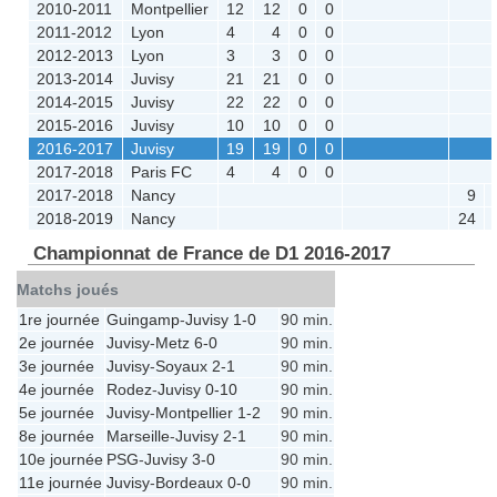
2010-2011
Montpellier
12
12
0
0
2011-2012
Lyon
4
4
0
0
2012-2013
Lyon
3
3
0
0
2013-2014
Juvisy
21
21
0
0
2014-2015
Juvisy
22
22
0
0
2015-2016
Juvisy
10
10
0
0
2016-2017
Juvisy
19
19
0
0
2017-2018
Paris FC
4
4
0
0
2017-2018
Nancy
9
2018-2019
Nancy
24
Championnat de France de D1 2016-2017
Matchs joués
1re journée
Guingamp
-
Juvisy
1-0
90 min.
2e journée
Juvisy
-
Metz
6-0
90 min.
3e journée
Juvisy
-
Soyaux
2-1
90 min.
4e journée
Rodez
-
Juvisy
0-10
90 min.
5e journée
Juvisy
-
Montpellier
1-2
90 min.
8e journée
Marseille
-
Juvisy
2-1
90 min.
10e journée
PSG
-
Juvisy
3-0
90 min.
11e journée
Juvisy
-
Bordeaux
0-0
90 min.