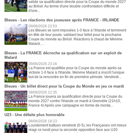
valide sa qualification directe pour la Coupe du monde 2027
au Brésil. Au terme d'une double confrontation difficile et
d'une...
Bleues - Les réactions des joueuses après FRANCE - IRLANDE
09/06/2026 23:53
Les Bleues se sont imposées 1-0 face à l'Irlande et terminent
en tête de leur poule, validant leur billet pour la prochaine
Coupe du monde au Brésil. Réactions à chaud de Melvine
Malard, ...
Bleues - La FRANCE décroche sa qualification sur un exploit de
Malard
09/06/2026 23:16
La France est qualifiée pour la Coupe du monde après sa
victoire 1-0 face à l'Irlande. Melvine Malard a inscrit l'unique
but de la rencontre en fin de première période. Vendredi...
Bleues - Un billet direct pour la Coupe du Monde en jeu ce mardi
08/06/2026 22:35
La France jouera sa qualification directe pour la Coupe du
monde 2027 contre l'Irlande ce mardi à Grenoble (21h10,
France 4) Après une campagne en forme de monta...
U23 - Une défaite plus honorable
08/06/2026 18:23
Lourdement battues vendredi (0-5), les Françaises ont mieux
réagi ce lundi pour la seconde opposition face aux U20