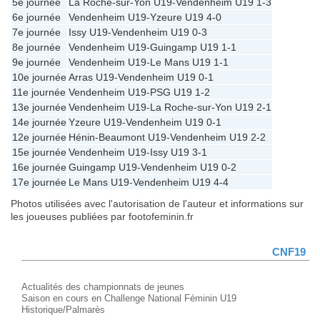
5e journée
La Roche-sur-Yon U19
-
Vendenheim U19
1-3
6e journée
Vendenheim U19
-
Yzeure U19
4-0
7e journée
Issy U19
-
Vendenheim U19
0-3
8e journée
Vendenheim U19
-
Guingamp U19
1-1
9e journée
Vendenheim U19
-
Le Mans U19
1-1
10e journée
Arras U19
-
Vendenheim U19
0-1
11e journée
Vendenheim U19
-
PSG U19
1-2
13e journée
Vendenheim U19
-
La Roche-sur-Yon U19
2-1
14e journée
Yzeure U19
-
Vendenheim U19
0-1
12e journée
Hénin-Beaumont U19
-
Vendenheim U19
2-2
15e journée
Vendenheim U19
-
Issy U19
3-1
16e journée
Guingamp U19
-
Vendenheim U19
0-2
17e journée
Le Mans U19
-
Vendenheim U19
4-4
Photos utilisées avec l'autorisation de l'auteur et informations sur
les joueuses publiées par footofeminin.fr
CNF19
Actualités des championnats de jeunes
Saison en cours en Challenge National Féminin U19
Historique/Palmarès