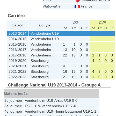
Club
Nationalité
France
Carrière
D2
CdF
Saison
Equipe
M
Tit
B
P
M
Tit
B
P
2013-2014
Vendenheim U19
2014-2015
Vendenheim U19
2015-2016
Vendenheim
1
1
0
0
2016-2017
Vendenheim
13
10
0
0
2017-2018
Vendenheim
22
19
0
0
1
1
0
0
2019-2020
Strasbourg
4
4
0
0
2020-2021
Strasbourg
4
3
0
0
2021-2022
Strasbourg
16
12
0
0
4
3
0
0
2022-2023
Strasbourg
21
19
0
0
1
0
0
0
Challenge National U19 2013-2014 - Groupe A
Matchs joués
2e journée
Vendenheim U19
-
Arras U19
0-0
3e journée
PSG U19
-
Vendenheim U19
7-0
4e journée
Vendenheim U19
-
Hénin-Beaumont U19
1-1