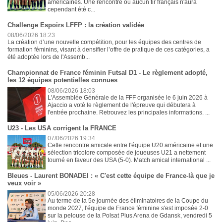
américaines. Une rencontre où aucun tir français n'aura
cependant été c...
Challenge Espoirs LFFP : la création validée
08/06/2026 18:23
La création d’une nouvelle compétition, pour les équipes des centres de
formation féminins, visant à densifier l’offre de pratique de ces catégories, a
été adoptée lors de l'Assemb...
Championnat de France féminin Futsal D1 - Le règlement adopté,
les 12 équipes potentielles connues
08/06/2026 18:03
L'Assemblée Générale de la FFF organisée le 6 juin 2026 à
Ajaccio a voté le règlement de l'épreuve qui débutera à
l'entrée prochaine. Retrouvez les principales informations. ...
U23 - Les USA corrigent la FRANCE
07/06/2026 19:34
Cette rencontre amicale entre l'équipe U20 américaine et une
sélection tricolore composée de joueuses U21 a nettement
tourné en faveur des USA (5-0). Match amical international ...
Bleues - Laurent BONADEI : « C'est cette équipe de France-là que je
veux voir »
05/06/2026 20:28
Au terme de la 5e journée des éliminatoires de la Coupe du
monde 2027, l'équipe de France féminine s'est imposée 2-0
sur la pelouse de la Polsat Plus Arena de Gdansk, vendredi 5