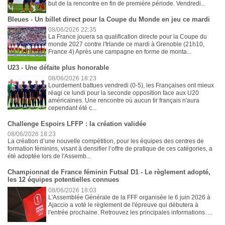
but de la rencontre en fin de première période. Vendredi...
Bleues - Un billet direct pour la Coupe du Monde en jeu ce mardi
08/06/2026 22:35
La France jouera sa qualification directe pour la Coupe du
monde 2027 contre l'Irlande ce mardi à Grenoble (21h10,
France 4) Après une campagne en forme de monta...
U23 - Une défaite plus honorable
08/06/2026 18:23
Lourdement battues vendredi (0-5), les Françaises ont mieux
réagi ce lundi pour la seconde opposition face aux U20
américaines. Une rencontre où aucun tir français n'aura
cependant été c...
Challenge Espoirs LFFP : la création validée
08/06/2026 18:23
La création d’une nouvelle compétition, pour les équipes des centres de
formation féminins, visant à densifier l’offre de pratique de ces catégories, a
été adoptée lors de l'Assemb...
Championnat de France féminin Futsal D1 - Le règlement adopté,
les 12 équipes potentielles connues
08/06/2026 18:03
L'Assemblée Générale de la FFF organisée le 6 juin 2026 à
Ajaccio a voté le règlement de l'épreuve qui débutera à
l'entrée prochaine. Retrouvez les principales informations. ...