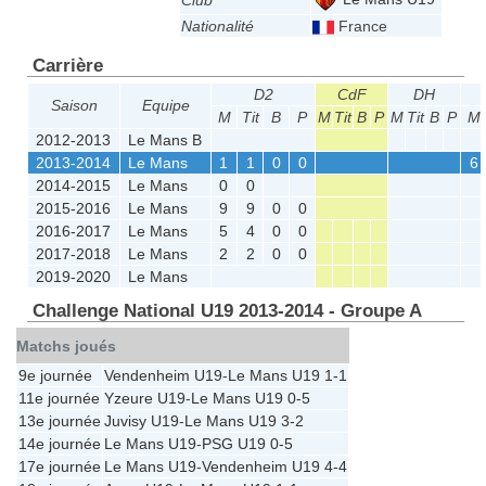
Club
Nationalité
France
Carrière
D2
CdF
DH
Saison
Equipe
M
Tit
B
P
M
Tit
B
P
M
Tit
B
P
M
2012-2013
Le Mans B
2013-2014
Le Mans
1
1
0
0
6
2014-2015
Le Mans
0
0
2015-2016
Le Mans
9
9
0
0
2016-2017
Le Mans
5
4
0
0
2017-2018
Le Mans
2
2
0
0
2019-2020
Le Mans
Challenge National U19 2013-2014 - Groupe A
Matchs joués
9e journée
Vendenheim U19
-
Le Mans U19
1-1
11e journée
Yzeure U19
-
Le Mans U19
0-5
13e journée
Juvisy U19
-
Le Mans U19
3-2
14e journée
Le Mans U19
-
PSG U19
0-5
17e journée
Le Mans U19
-
Vendenheim U19
4-4