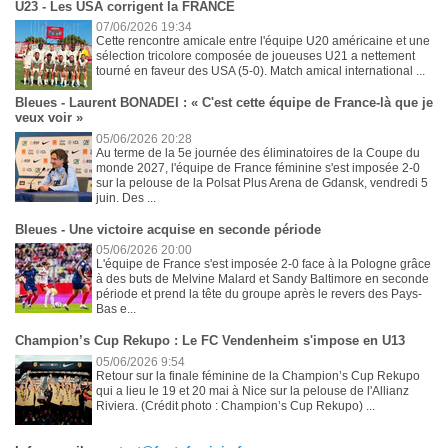
U23 - Les USA corrigent la FRANCE
07/06/2026 19:34
Cette rencontre amicale entre l'équipe U20 américaine et une
sélection tricolore composée de joueuses U21 a nettement
tourné en faveur des USA (5-0). Match amical international ...
Bleues - Laurent BONADEI : « C'est cette équipe de France-là que je
veux voir »
05/06/2026 20:28
Au terme de la 5e journée des éliminatoires de la Coupe du
monde 2027, l'équipe de France féminine s'est imposée 2-0
sur la pelouse de la Polsat Plus Arena de Gdansk, vendredi 5
juin. Des ...
Bleues - Une victoire acquise en seconde période
05/06/2026 20:00
L'équipe de France s'est imposée 2-0 face à la Pologne grâce
à des buts de Melvine Malard et Sandy Baltimore en seconde
période et prend la tête du groupe après le revers des Pays-
Bas e...
Champion’s Cup Rekupo : Le FC Vendenheim s'impose en U13
05/06/2026 9:54
Retour sur la finale féminine de la Champion’s Cup Rekupo
qui a lieu le 19 et 20 mai à Nice sur la pelouse de l'Allianz
Riviera. (Crédit photo : Champion’s Cup Rekupo) ...