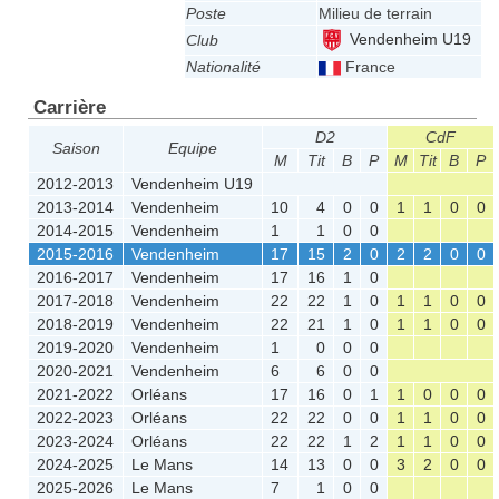
Poste
Milieu de terrain
Vendenheim U19
Club
Nationalité
France
Carrière
D2
CdF
Saison
Equipe
M
Tit
B
P
M
Tit
B
P
2012-2013
Vendenheim U19
2013-2014
Vendenheim
10
4
0
0
1
1
0
0
2014-2015
Vendenheim
1
1
0
0
2015-2016
Vendenheim
17
15
2
0
2
2
0
0
2016-2017
Vendenheim
17
16
1
0
2017-2018
Vendenheim
22
22
1
0
1
1
0
0
2018-2019
Vendenheim
22
21
1
0
1
1
0
0
2019-2020
Vendenheim
1
0
0
0
2020-2021
Vendenheim
6
6
0
0
2021-2022
Orléans
17
16
0
1
1
0
0
0
2022-2023
Orléans
22
22
0
0
1
1
0
0
2023-2024
Orléans
22
22
1
2
1
1
0
0
2024-2025
Le Mans
14
13
0
0
3
2
0
0
2025-2026
Le Mans
7
1
0
0