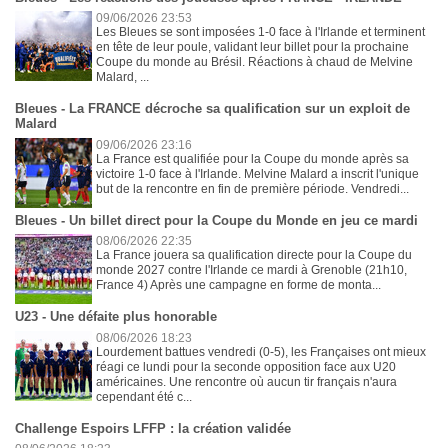
09/06/2026 23:53
Les Bleues se sont imposées 1-0 face à l'Irlande et terminent
en tête de leur poule, validant leur billet pour la prochaine
Coupe du monde au Brésil. Réactions à chaud de Melvine
Malard, ...
Bleues - La FRANCE décroche sa qualification sur un exploit de
Malard
09/06/2026 23:16
La France est qualifiée pour la Coupe du monde après sa
victoire 1-0 face à l'Irlande. Melvine Malard a inscrit l'unique
but de la rencontre en fin de première période. Vendredi...
Bleues - Un billet direct pour la Coupe du Monde en jeu ce mardi
08/06/2026 22:35
La France jouera sa qualification directe pour la Coupe du
monde 2027 contre l'Irlande ce mardi à Grenoble (21h10,
France 4) Après une campagne en forme de monta...
U23 - Une défaite plus honorable
08/06/2026 18:23
Lourdement battues vendredi (0-5), les Françaises ont mieux
réagi ce lundi pour la seconde opposition face aux U20
américaines. Une rencontre où aucun tir français n'aura
cependant été c...
Challenge Espoirs LFFP : la création validée