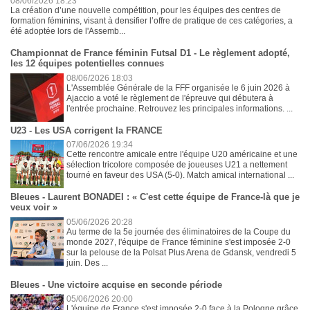
08/06/2026 18:23
La création d’une nouvelle compétition, pour les équipes des centres de
formation féminins, visant à densifier l’offre de pratique de ces catégories, a
été adoptée lors de l'Assemb...
Championnat de France féminin Futsal D1 - Le règlement adopté,
les 12 équipes potentielles connues
08/06/2026 18:03
L'Assemblée Générale de la FFF organisée le 6 juin 2026 à
Ajaccio a voté le règlement de l'épreuve qui débutera à
l'entrée prochaine. Retrouvez les principales informations. ...
U23 - Les USA corrigent la FRANCE
07/06/2026 19:34
Cette rencontre amicale entre l'équipe U20 américaine et une
sélection tricolore composée de joueuses U21 a nettement
tourné en faveur des USA (5-0). Match amical international ...
Bleues - Laurent BONADEI : « C'est cette équipe de France-là que je
veux voir »
05/06/2026 20:28
Au terme de la 5e journée des éliminatoires de la Coupe du
monde 2027, l'équipe de France féminine s'est imposée 2-0
sur la pelouse de la Polsat Plus Arena de Gdansk, vendredi 5
juin. Des ...
Bleues - Une victoire acquise en seconde période
05/06/2026 20:00
L'équipe de France s'est imposée 2-0 face à la Pologne grâce