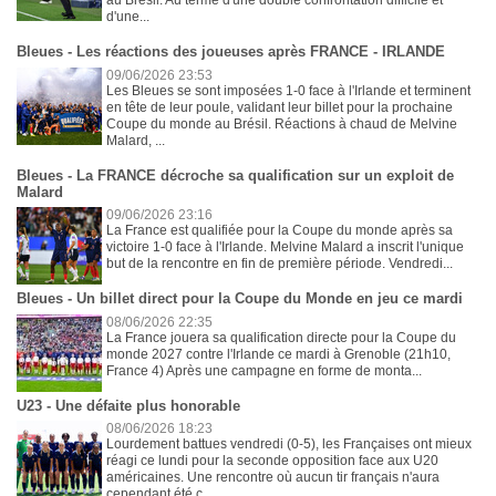
au Brésil. Au terme d'une double confrontation difficile et
d'une...
Bleues - Les réactions des joueuses après FRANCE - IRLANDE
09/06/2026 23:53
Les Bleues se sont imposées 1-0 face à l'Irlande et terminent
en tête de leur poule, validant leur billet pour la prochaine
Coupe du monde au Brésil. Réactions à chaud de Melvine
Malard, ...
Bleues - La FRANCE décroche sa qualification sur un exploit de
Malard
09/06/2026 23:16
La France est qualifiée pour la Coupe du monde après sa
victoire 1-0 face à l'Irlande. Melvine Malard a inscrit l'unique
but de la rencontre en fin de première période. Vendredi...
Bleues - Un billet direct pour la Coupe du Monde en jeu ce mardi
08/06/2026 22:35
La France jouera sa qualification directe pour la Coupe du
monde 2027 contre l'Irlande ce mardi à Grenoble (21h10,
France 4) Après une campagne en forme de monta...
U23 - Une défaite plus honorable
08/06/2026 18:23
Lourdement battues vendredi (0-5), les Françaises ont mieux
réagi ce lundi pour la seconde opposition face aux U20
américaines. Une rencontre où aucun tir français n'aura
cependant été c...