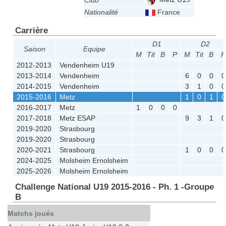
Club
Nationalité
France
Carrière
D1
D2
Saison
Equipe
M
Tit
B
P
M
Tit
B
P
2012-2013
Vendenheim U19
2013-2014
Vendenheim
6
0
0
0
2014-2015
Vendenheim
3
1
0
0
2015-2016
Metz
1
0
1
0
2016-2017
Metz
1
0
0
0
2017-2018
Metz ESAP
9
3
1
0
2019-2020
Strasbourg
2019-2020
Strasbourg
2020-2021
Strasbourg
1
0
0
0
2024-2025
Molsheim Ernolsheim
2025-2026
Molsheim Ernolsheim
Challenge National U19 2015-2016 - Ph. 1 -Groupe
B
Matchs joués