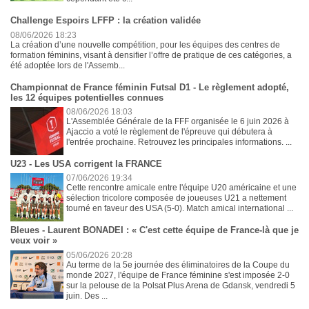
Challenge Espoirs LFFP : la création validée
08/06/2026 18:23
La création d’une nouvelle compétition, pour les équipes des centres de
formation féminins, visant à densifier l’offre de pratique de ces catégories, a
été adoptée lors de l'Assemb...
Championnat de France féminin Futsal D1 - Le règlement adopté,
les 12 équipes potentielles connues
08/06/2026 18:03
L'Assemblée Générale de la FFF organisée le 6 juin 2026 à
Ajaccio a voté le règlement de l'épreuve qui débutera à
l'entrée prochaine. Retrouvez les principales informations. ...
U23 - Les USA corrigent la FRANCE
07/06/2026 19:34
Cette rencontre amicale entre l'équipe U20 américaine et une
sélection tricolore composée de joueuses U21 a nettement
tourné en faveur des USA (5-0). Match amical international ...
Bleues - Laurent BONADEI : « C'est cette équipe de France-là que je
veux voir »
05/06/2026 20:28
Au terme de la 5e journée des éliminatoires de la Coupe du
monde 2027, l'équipe de France féminine s'est imposée 2-0
sur la pelouse de la Polsat Plus Arena de Gdansk, vendredi 5
juin. Des ...