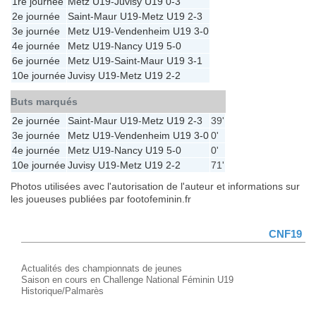
1re journée
Metz U19
-
Juvisy U19
0-3
2e journée
Saint-Maur U19
-
Metz U19
2-3
3e journée
Metz U19
-
Vendenheim U19
3-0
4e journée
Metz U19
-
Nancy U19
5-0
6e journée
Metz U19
-
Saint-Maur U19
3-1
10e journée
Juvisy U19
-
Metz U19
2-2
Buts marqués
2e journée
Saint-Maur U19
-
Metz U19
2-3
39'
3e journée
Metz U19
-
Vendenheim U19
3-0
0'
4e journée
Metz U19
-
Nancy U19
5-0
0'
10e journée
Juvisy U19
-
Metz U19
2-2
71'
Photos utilisées avec l'autorisation de l'auteur et informations sur
les joueuses publiées par footofeminin.fr
CNF19
Actualités des championnats de jeunes
Saison en cours en Challenge National Féminin U19
Historique/Palmarès