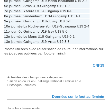
6e journée
Guingamp U19
-
Hénin-Beaumont U19
2-2
5e journée
Arras U19
-
Guingamp U19
1-0
7e journée
Yzeure U19
-
Guingamp U19
0-6
8e journée
Vendenheim U19
-
Guingamp U19
1-1
9e journée
Guingamp U19
-
Juvisy U19
0-4
10e journée
La Roche-sur-Yon U19
-
Guingamp U19
2-4
11e journée
Guingamp U19
-
Issy U19
5-0
12e journée
Le Mans U19
-
Guingamp U19
0-1
13e journée
Guingamp U19
-
Arras U19
3-3
Photos utilisées avec l'autorisation de l'auteur et informations sur
les joueuses publiées par footofeminin.fr
CNF19
Actualités des championnats de jeunes
Saison en cours en Challenge National Féminin U19
Historique/Palmarès
Données sur le foot au féminin
Tous les championnats