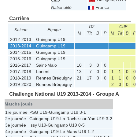
Club
Nationalité
France
Carrière
D2
CdF
Saison
Equipe
M
Tit
B
P
M
Tit
B
P
2012-2013
Guingamp U19
2013-2014
Guingamp U19
2014-2015
Guingamp U19
2015-2016
Guingamp U19
2016-2017
Saint-Malo
10
3
0
0
2017-2018
Lorient
13
7
0
0
1
1
0
0
2018-2019
Rennes Bréquigny
21
17
0
0
1
1
0
0
2019-2020
Rennes Bréquigny
2
0
0
0
Challenge National U19 2013-2014 - Groupe A
Matchs joués
1re journée
PSG U19
-
Guingamp U19
3-1
2e journée
Guingamp U19
-
La Roche-sur-Yon U19
3-2
3e journée
Issy U19
-
Guingamp U19
0-5
4e journée
Guingamp U19
-
Le Mans U19
1-2