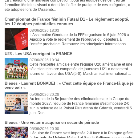
La création d’une nouvelle compétition, pour les équipes des centres de
formation féminins, visant à densifier l’offre de pratique de ces catégories, a
été adoptée lors de l'Assemb...
Championnat de France féminin Futsal D1 - Le règlement adopté,
les 12 équipes potentielles connues
08/06/2026 18:03
L'Assemblée Générale de la FFF organisée le 6 juin 2026 à
Ajaccio a voté le règlement de l'épreuve qui débutera à
l'entrée prochaine. Retrouvez les principales informations. ...
U23 - Les USA corrigent la FRANCE
07/06/2026 19:34
Cette rencontre amicale entre l'équipe U20 américaine et une
sélection tricolore composée de joueuses U21 a nettement
tourné en faveur des USA (5-0). Match amical international ...
Bleues - Laurent BONADEI : « C'est cette équipe de France-là que je
veux voir »
05/06/2026 20:28
Au terme de la 5e journée des éliminatoires de la Coupe du
monde 2027, l'équipe de France féminine s'est imposée 2-0
sur la pelouse de la Polsat Plus Arena de Gdansk, vendredi 5
juin. Des ...
Bleues - Une victoire acquise en seconde période
05/06/2026 20:00
L'équipe de France s'est imposée 2-0 face à la Pologne grâce
à des buts de Melvine Malard et Sandy Baltimore en seconde