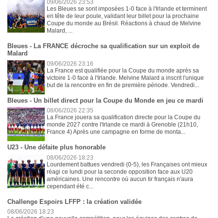
09/06/2026 23:53
Les Bleues se sont imposées 1-0 face à l'Irlande et terminent
en tête de leur poule, validant leur billet pour la prochaine
Coupe du monde au Brésil. Réactions à chaud de Melvine
Malard, ...
Bleues - La FRANCE décroche sa qualification sur un exploit de
Malard
09/06/2026 23:16
La France est qualifiée pour la Coupe du monde après sa
victoire 1-0 face à l'Irlande. Melvine Malard a inscrit l'unique
but de la rencontre en fin de première période. Vendredi...
Bleues - Un billet direct pour la Coupe du Monde en jeu ce mardi
08/06/2026 22:35
La France jouera sa qualification directe pour la Coupe du
monde 2027 contre l'Irlande ce mardi à Grenoble (21h10,
France 4) Après une campagne en forme de monta...
U23 - Une défaite plus honorable
08/06/2026 18:23
Lourdement battues vendredi (0-5), les Françaises ont mieux
réagi ce lundi pour la seconde opposition face aux U20
américaines. Une rencontre où aucun tir français n'aura
cependant été c...
Challenge Espoirs LFFP : la création validée
08/06/2026 18:23