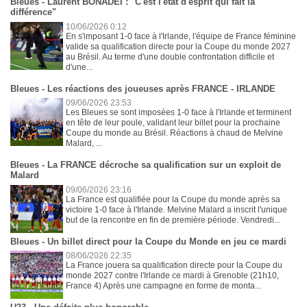
Bleues - Laurent BONADEI : "C'est l'état d'esprit qui fait la
différence"
10/06/2026 0:12
En s'imposant 1-0 face à l'Irlande, l'équipe de France féminine
valide sa qualification directe pour la Coupe du monde 2027
au Brésil. Au terme d'une double confrontation difficile et
d'une...
Bleues - Les réactions des joueuses après FRANCE - IRLANDE
09/06/2026 23:53
Les Bleues se sont imposées 1-0 face à l'Irlande et terminent
en tête de leur poule, validant leur billet pour la prochaine
Coupe du monde au Brésil. Réactions à chaud de Melvine
Malard, ...
Bleues - La FRANCE décroche sa qualification sur un exploit de
Malard
09/06/2026 23:16
La France est qualifiée pour la Coupe du monde après sa
victoire 1-0 face à l'Irlande. Melvine Malard a inscrit l'unique
but de la rencontre en fin de première période. Vendredi...
Bleues - Un billet direct pour la Coupe du Monde en jeu ce mardi
08/06/2026 22:35
La France jouera sa qualification directe pour la Coupe du
monde 2027 contre l'Irlande ce mardi à Grenoble (21h10,
France 4) Après une campagne en forme de monta...