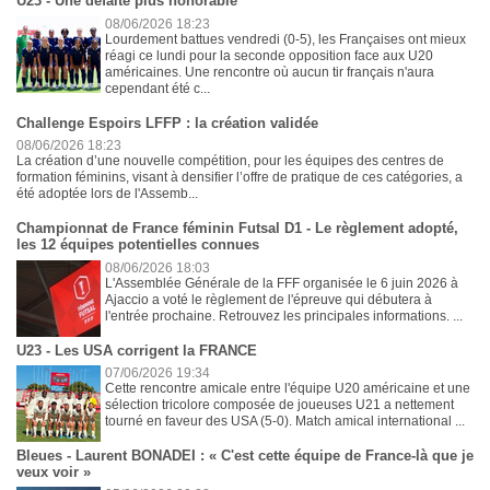
U23 - Une défaite plus honorable
08/06/2026 18:23
Lourdement battues vendredi (0-5), les Françaises ont mieux
réagi ce lundi pour la seconde opposition face aux U20
américaines. Une rencontre où aucun tir français n'aura
cependant été c...
Challenge Espoirs LFFP : la création validée
08/06/2026 18:23
La création d’une nouvelle compétition, pour les équipes des centres de
formation féminins, visant à densifier l’offre de pratique de ces catégories, a
été adoptée lors de l'Assemb...
Championnat de France féminin Futsal D1 - Le règlement adopté,
les 12 équipes potentielles connues
08/06/2026 18:03
L'Assemblée Générale de la FFF organisée le 6 juin 2026 à
Ajaccio a voté le règlement de l'épreuve qui débutera à
l'entrée prochaine. Retrouvez les principales informations. ...
U23 - Les USA corrigent la FRANCE
07/06/2026 19:34
Cette rencontre amicale entre l'équipe U20 américaine et une
sélection tricolore composée de joueuses U21 a nettement
tourné en faveur des USA (5-0). Match amical international ...
Bleues - Laurent BONADEI : « C'est cette équipe de France-là que je
veux voir »