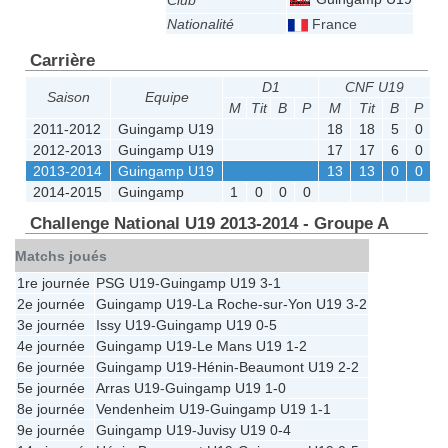
Club
Nationalité
France
Carrière
D1
CNF U19
Saison
Equipe
M
Tit
B
P
M
Tit
B
P
2011-2012
Guingamp U19
18
18
5
0
2012-2013
Guingamp U19
17
17
6
0
2013-2014
Guingamp U19
13
13
0
0
2014-2015
Guingamp
1
0
0
0
Challenge National U19 2013-2014 - Groupe A
Matchs joués
1re journée
PSG U19
-
Guingamp U19
3-1
2e journée
Guingamp U19
-
La Roche-sur-Yon U19
3-2
3e journée
Issy U19
-
Guingamp U19
0-5
4e journée
Guingamp U19
-
Le Mans U19
1-2
6e journée
Guingamp U19
-
Hénin-Beaumont U19
2-2
5e journée
Arras U19
-
Guingamp U19
1-0
8e journée
Vendenheim U19
-
Guingamp U19
1-1
9e journée
Guingamp U19
-
Juvisy U19
0-4