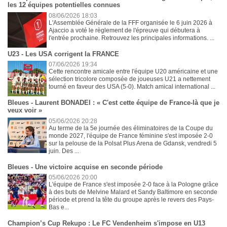
les 12 équipes potentielles connues
08/06/2026 18:03
L'Assemblée Générale de la FFF organisée le 6 juin 2026 à
Ajaccio a voté le règlement de l'épreuve qui débutera à
l'entrée prochaine. Retrouvez les principales informations. ...
U23 - Les USA corrigent la FRANCE
07/06/2026 19:34
Cette rencontre amicale entre l'équipe U20 américaine et une
sélection tricolore composée de joueuses U21 a nettement
tourné en faveur des USA (5-0). Match amical international ...
Bleues - Laurent BONADEI : « C'est cette équipe de France-là que je
veux voir »
05/06/2026 20:28
Au terme de la 5e journée des éliminatoires de la Coupe du
monde 2027, l'équipe de France féminine s'est imposée 2-0
sur la pelouse de la Polsat Plus Arena de Gdansk, vendredi 5
juin. Des ...
Bleues - Une victoire acquise en seconde période
05/06/2026 20:00
L'équipe de France s'est imposée 2-0 face à la Pologne grâce
à des buts de Melvine Malard et Sandy Baltimore en seconde
période et prend la tête du groupe après le revers des Pays-
Bas e...
Champion’s Cup Rekupo : Le FC Vendenheim s'impose en U13