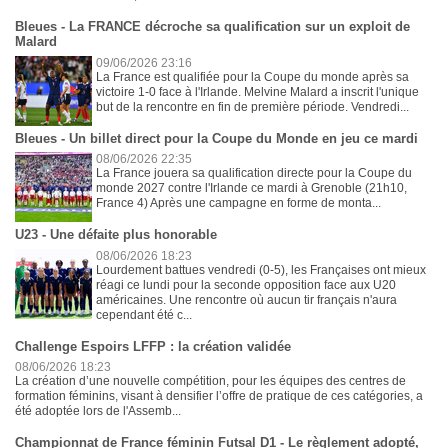
Bleues - La FRANCE décroche sa qualification sur un exploit de
Malard
09/06/2026 23:16
La France est qualifiée pour la Coupe du monde après sa
victoire 1-0 face à l'Irlande. Melvine Malard a inscrit l'unique
but de la rencontre en fin de première période. Vendredi...
Bleues - Un billet direct pour la Coupe du Monde en jeu ce mardi
08/06/2026 22:35
La France jouera sa qualification directe pour la Coupe du
monde 2027 contre l'Irlande ce mardi à Grenoble (21h10,
France 4) Après une campagne en forme de monta...
U23 - Une défaite plus honorable
08/06/2026 18:23
Lourdement battues vendredi (0-5), les Françaises ont mieux
réagi ce lundi pour la seconde opposition face aux U20
américaines. Une rencontre où aucun tir français n'aura
cependant été c...
Challenge Espoirs LFFP : la création validée
08/06/2026 18:23
La création d’une nouvelle compétition, pour les équipes des centres de
formation féminins, visant à densifier l’offre de pratique de ces catégories, a
été adoptée lors de l'Assemb...
Championnat de France féminin Futsal D1 - Le règlement adopté,