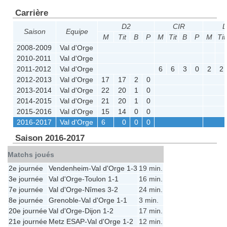
Carrière
D2
CIR
Saison
Equipe
M
Tit
B
P
M
Tit
B
P
M
Tit
2008-2009
Val d'Orge
2010-2011
Val d'Orge
2011-2012
Val d'Orge
6
6
3
0
2
2
2012-2013
Val d'Orge
17
17
2
0
2013-2014
Val d'Orge
22
20
1
0
2014-2015
Val d'Orge
21
20
1
0
2015-2016
Val d'Orge
15
14
0
0
2016-2017
Val d'Orge
6
0
0
0
Saison 2016-2017
Matchs joués
2e journée
Vendenheim
-
Val d'Orge
1-3
19 min.
3e journée
Val d'Orge
-
Toulon
1-1
16 min.
7e journée
Val d'Orge
-
Nîmes
3-2
24 min.
8e journée
Grenoble
-
Val d'Orge
1-1
3 min.
20e journée
Val d'Orge
-
Dijon
1-2
17 min.
21e journée
Metz ESAP
-
Val d'Orge
1-2
12 min.