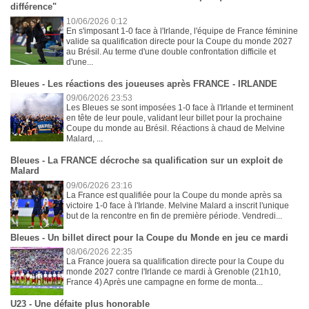
différence"
10/06/2026 0:12
En s'imposant 1-0 face à l'Irlande, l'équipe de France féminine
valide sa qualification directe pour la Coupe du monde 2027
au Brésil. Au terme d'une double confrontation difficile et
d'une...
Bleues - Les réactions des joueuses après FRANCE - IRLANDE
09/06/2026 23:53
Les Bleues se sont imposées 1-0 face à l'Irlande et terminent
en tête de leur poule, validant leur billet pour la prochaine
Coupe du monde au Brésil. Réactions à chaud de Melvine
Malard, ...
Bleues - La FRANCE décroche sa qualification sur un exploit de
Malard
09/06/2026 23:16
La France est qualifiée pour la Coupe du monde après sa
victoire 1-0 face à l'Irlande. Melvine Malard a inscrit l'unique
but de la rencontre en fin de première période. Vendredi...
Bleues - Un billet direct pour la Coupe du Monde en jeu ce mardi
08/06/2026 22:35
La France jouera sa qualification directe pour la Coupe du
monde 2027 contre l'Irlande ce mardi à Grenoble (21h10,
France 4) Après une campagne en forme de monta...
U23 - Une défaite plus honorable