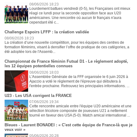
08/06/2026 18:23
Lourdement battues vendredi (0-5), les Françaises ont mieux
réagi ce lundi pour la seconde opposition face aux U20
américaines. Une rencontre où aucun tir français n'aura
cependant été c...
Challenge Espoirs LFFP : la création validée
08/06/2026 18:23
La création d’une nouvelle compétition, pour les équipes des centres de
formation féminins, visant à densifier l’offre de pratique de ces catégories, a
été adoptée lors de l'Assemb...
Championnat de France féminin Futsal D1 - Le règlement adopté,
les 12 équipes potentielles connues
08/06/2026 18:03
L'Assemblée Générale de la FFF organisée le 6 juin 2026 à
Ajaccio a voté le règlement de l'épreuve qui débutera à
l'entrée prochaine. Retrouvez les principales informations. ...
U23 - Les USA corrigent la FRANCE
07/06/2026 19:34
Cette rencontre amicale entre l'équipe U20 américaine et une
sélection tricolore composée de joueuses U21 a nettement
tourné en faveur des USA (5-0). Match amical international ...
Bleues - Laurent BONADEI : « C'est cette équipe de France-là que je
veux voir »
05/06/2026 20:28