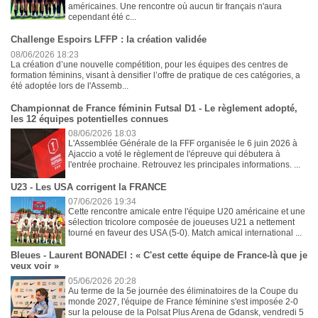
américaines. Une rencontre où aucun tir français n'aura
cependant été c...
Challenge Espoirs LFFP : la création validée
08/06/2026 18:23
La création d’une nouvelle compétition, pour les équipes des centres de
formation féminins, visant à densifier l’offre de pratique de ces catégories, a
été adoptée lors de l'Assemb...
Championnat de France féminin Futsal D1 - Le règlement adopté,
les 12 équipes potentielles connues
08/06/2026 18:03
L'Assemblée Générale de la FFF organisée le 6 juin 2026 à
Ajaccio a voté le règlement de l'épreuve qui débutera à
l'entrée prochaine. Retrouvez les principales informations. ...
U23 - Les USA corrigent la FRANCE
07/06/2026 19:34
Cette rencontre amicale entre l'équipe U20 américaine et une
sélection tricolore composée de joueuses U21 a nettement
tourné en faveur des USA (5-0). Match amical international ...
Bleues - Laurent BONADEI : « C'est cette équipe de France-là que je
veux voir »
05/06/2026 20:28
Au terme de la 5e journée des éliminatoires de la Coupe du
monde 2027, l'équipe de France féminine s'est imposée 2-0
sur la pelouse de la Polsat Plus Arena de Gdansk, vendredi 5