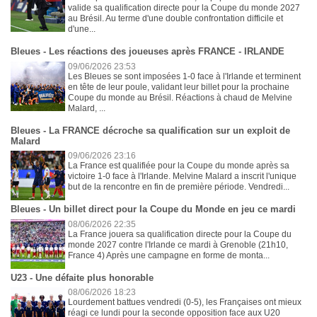
valide sa qualification directe pour la Coupe du monde 2027
au Brésil. Au terme d'une double confrontation difficile et
d'une...
Bleues - Les réactions des joueuses après FRANCE - IRLANDE
09/06/2026 23:53
Les Bleues se sont imposées 1-0 face à l'Irlande et terminent
en tête de leur poule, validant leur billet pour la prochaine
Coupe du monde au Brésil. Réactions à chaud de Melvine
Malard, ...
Bleues - La FRANCE décroche sa qualification sur un exploit de
Malard
09/06/2026 23:16
La France est qualifiée pour la Coupe du monde après sa
victoire 1-0 face à l'Irlande. Melvine Malard a inscrit l'unique
but de la rencontre en fin de première période. Vendredi...
Bleues - Un billet direct pour la Coupe du Monde en jeu ce mardi
08/06/2026 22:35
La France jouera sa qualification directe pour la Coupe du
monde 2027 contre l'Irlande ce mardi à Grenoble (21h10,
France 4) Après une campagne en forme de monta...
U23 - Une défaite plus honorable
08/06/2026 18:23
Lourdement battues vendredi (0-5), les Françaises ont mieux
réagi ce lundi pour la seconde opposition face aux U20