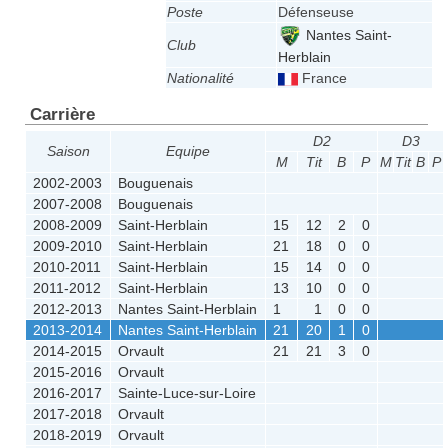
Poste
Défenseuse
Nantes Saint-
Club
Herblain
Nationalité
France
Carrière
D2
D3
Saison
Equipe
M
Tit
B
P
M
Tit
B
P
2002-2003
Bouguenais
2007-2008
Bouguenais
2008-2009
Saint-Herblain
15
12
2
0
2009-2010
Saint-Herblain
21
18
0
0
2010-2011
Saint-Herblain
15
14
0
0
2011-2012
Saint-Herblain
13
10
0
0
2012-2013
Nantes Saint-Herblain
1
1
0
0
2013-2014
Nantes Saint-Herblain
21
20
1
0
2014-2015
Orvault
21
21
3
0
2015-2016
Orvault
2016-2017
Sainte-Luce-sur-Loire
2017-2018
Orvault
2018-2019
Orvault