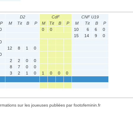
D2
CdF
CNF U19
P
M
Tit
B
P
M
Tit
B
P
M
Tit
B
P
0
0
0
10
6
6
0
15
14
9
0
0
12
8
1
0
0
2
2
0
0
8
7
0
0
3
2
1
0
1
0
0
0
formations sur les joueuses publiées par footofeminin.fr