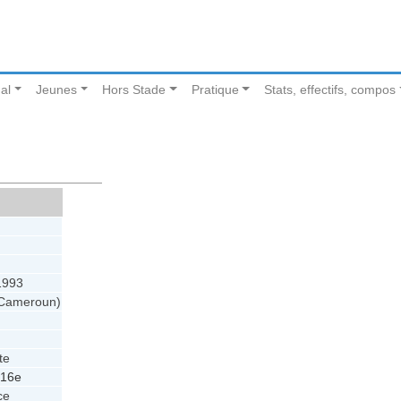
al
Jeunes
Hors Stade
Pratique
Stats, effectifs, compos
1993
(Cameroun)
te
 16e
ce