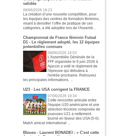
validée
08/06/2026 18:23
La création d’une nouvelle compétition, pour
les équipes des centres de formation féminins,
visant à densifier l’offre de pratique de ces
catégories, a été adoptée lors de l'Assemb...
Championnat de France féminin Futsal
D1 - Le règlement adopté, les 12 équipes
potentielles connues
08/06/2026 18:03
L'Assemblée Générale de la
FFF organisée le 6 juin 2026 à
Ajaccio a voté le règlement de
l'épreuve qui débutera à
l'entrée prochaine. Retrouvez
les principales informations. ...
U23 - Les USA corrigent la FRANCE
07/06/2026 19:34
Cette rencontre amicale entre
l'équipe U20 américaine et une
sélection tricolore composée de
joueuses U21 a nettement
tourné en faveur des USA (5-0).
Match amical international ...
Bleues - Laurent BONADEI : « C'est cette