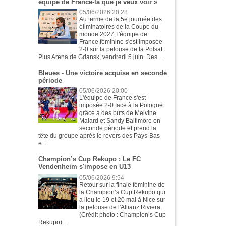
équipe de France-là que je veux voir »
05/06/2026 20:28
Au terme de la 5e journée des
éliminatoires de la Coupe du
monde 2027, l'équipe de
France féminine s'est imposée
2-0 sur la pelouse de la Polsat
Plus Arena de Gdansk, vendredi 5 juin. Des ...
Bleues - Une victoire acquise en seconde
période
05/06/2026 20:00
L'équipe de France s'est
imposée 2-0 face à la Pologne
grâce à des buts de Melvine
Malard et Sandy Baltimore en
seconde période et prend la
tête du groupe après le revers des Pays-Bas
e...
Champion’s Cup Rekupo : Le FC
Vendenheim s'impose en U13
05/06/2026 9:54
Retour sur la finale féminine de
la Champion’s Cup Rekupo qui
a lieu le 19 et 20 mai à Nice sur
la pelouse de l'Allianz Riviera.
(Crédit photo : Champion’s Cup
Rekupo) ...