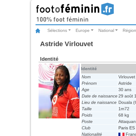
Sélections
Europe
National
Région
Astride Virlouvet
Identité
Identité
Nom
Virlouvet
Prénom
Astride
Age
30 ans
Date de naissance
29 août 
Lieu de naissance
Douala 
Taille
1m72
Poids
68 kg
Poste
Attaquan
Club
Paris ES
Nationalité
Fran