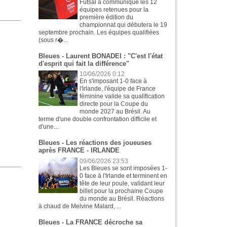
Futsal a communiqué les 12
équipes retenues pour la
première édition du
championnat qui débutera le 19
septembre prochain. Les équipes qualifiées
(sous r�...
Bleues - Laurent BONADEI : "C'est l'état
d'esprit qui fait la différence"
10/06/2026 0:12
En s'imposant 1-0 face à
l'Irlande, l'équipe de France
féminine valide sa qualification
directe pour la Coupe du
monde 2027 au Brésil. Au
terme d'une double confrontation difficile et
d'une...
Bleues - Les réactions des joueuses
après FRANCE - IRLANDE
09/06/2026 23:53
Les Bleues se sont imposées 1-
0 face à l'Irlande et terminent en
tête de leur poule, validant leur
billet pour la prochaine Coupe
du monde au Brésil. Réactions
à chaud de Melvine Malard, ...
Bleues - La FRANCE décroche sa