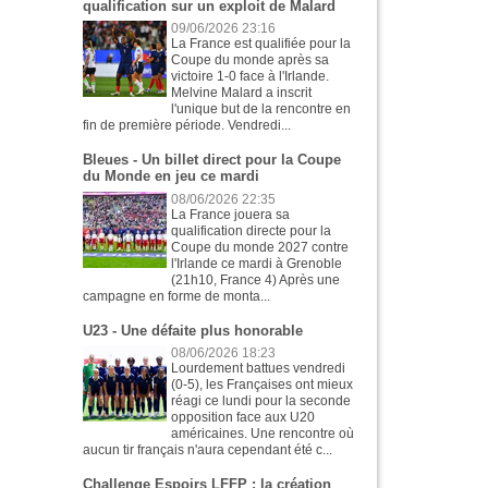
qualification sur un exploit de Malard
09/06/2026 23:16
La France est qualifiée pour la
Coupe du monde après sa
victoire 1-0 face à l'Irlande.
Melvine Malard a inscrit
l'unique but de la rencontre en
fin de première période. Vendredi...
Bleues - Un billet direct pour la Coupe
du Monde en jeu ce mardi
08/06/2026 22:35
La France jouera sa
qualification directe pour la
Coupe du monde 2027 contre
l'Irlande ce mardi à Grenoble
(21h10, France 4) Après une
campagne en forme de monta...
U23 - Une défaite plus honorable
08/06/2026 18:23
Lourdement battues vendredi
(0-5), les Françaises ont mieux
réagi ce lundi pour la seconde
opposition face aux U20
américaines. Une rencontre où
aucun tir français n'aura cependant été c...
Challenge Espoirs LFFP : la création