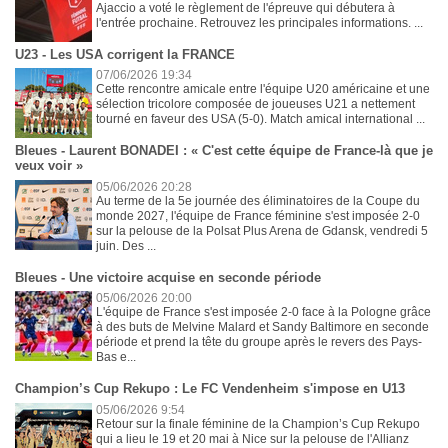
Ajaccio a voté le règlement de l'épreuve qui débutera à
l'entrée prochaine. Retrouvez les principales informations. ...
U23 - Les USA corrigent la FRANCE
07/06/2026 19:34
Cette rencontre amicale entre l'équipe U20 américaine et une
sélection tricolore composée de joueuses U21 a nettement
tourné en faveur des USA (5-0). Match amical international ...
Bleues - Laurent BONADEI : « C'est cette équipe de France-là que je
veux voir »
05/06/2026 20:28
Au terme de la 5e journée des éliminatoires de la Coupe du
monde 2027, l'équipe de France féminine s'est imposée 2-0
sur la pelouse de la Polsat Plus Arena de Gdansk, vendredi 5
juin. Des ...
Bleues - Une victoire acquise en seconde période
05/06/2026 20:00
L'équipe de France s'est imposée 2-0 face à la Pologne grâce
à des buts de Melvine Malard et Sandy Baltimore en seconde
période et prend la tête du groupe après le revers des Pays-
Bas e...
Champion’s Cup Rekupo : Le FC Vendenheim s'impose en U13
05/06/2026 9:54
Retour sur la finale féminine de la Champion’s Cup Rekupo
qui a lieu le 19 et 20 mai à Nice sur la pelouse de l'Allianz