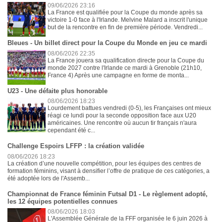
09/06/2026 23:16
La France est qualifiée pour la Coupe du monde après sa
victoire 1-0 face à l'Irlande. Melvine Malard a inscrit l'unique
but de la rencontre en fin de première période. Vendredi...
Bleues - Un billet direct pour la Coupe du Monde en jeu ce mardi
08/06/2026 22:35
La France jouera sa qualification directe pour la Coupe du
monde 2027 contre l'Irlande ce mardi à Grenoble (21h10,
France 4) Après une campagne en forme de monta...
U23 - Une défaite plus honorable
08/06/2026 18:23
Lourdement battues vendredi (0-5), les Françaises ont mieux
réagi ce lundi pour la seconde opposition face aux U20
américaines. Une rencontre où aucun tir français n'aura
cependant été c...
Challenge Espoirs LFFP : la création validée
08/06/2026 18:23
La création d’une nouvelle compétition, pour les équipes des centres de
formation féminins, visant à densifier l’offre de pratique de ces catégories, a
été adoptée lors de l'Assemb...
Championnat de France féminin Futsal D1 - Le règlement adopté,
les 12 équipes potentielles connues
08/06/2026 18:03
L'Assemblée Générale de la FFF organisée le 6 juin 2026 à