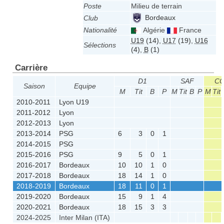
Poste
Milieu de terrain
Bordeaux
Club
Nationalité
Algérie
France
U19
(14)
,
U17
(19)
,
U16
Sélections
(4)
,
B
(1)
Carrière
D1
SAF
CO
Saison
Equipe
M
Tit
B
P
M
Tit
B
P
M
Tit
2010-2011
Lyon U19
2011-2012
Lyon
2012-2013
Lyon
2013-2014
PSG
6
3
0
1
2014-2015
PSG
2015-2016
PSG
9
5
0
1
2016-2017
Bordeaux
10
10
1
0
2017-2018
Bordeaux
18
14
1
0
2018-2019
Bordeaux
18
11
0
1
2019-2020
Bordeaux
15
9
1
4
2020-2021
Bordeaux
18
15
3
3
2024-2025
Inter Milan (ITA)