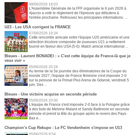
08/06/2026 18:03
L'Assemblée Générale de la FFF organisée le 6 juin 2026 à
Ajaccio a voté le règlement de l'épreuve qui débutera à
l'entrée prochaine. Retrouvez les principales informations. ...
U23 - Les USA corrigent la FRANCE
07/06/2026 19:34
Cette rencontre amicale entre l'équipe U20 américaine et une
sélection tricolore composée de joueuses U21 a nettement
tourné en faveur des USA (5-0). Match amical international ...
Bleues - Laurent BONADEI : « C'est cette équipe de France-là que je
veux voir »
05/06/2026 20:28
Au terme de la 5e journée des éliminatoires de la Coupe du
monde 2027, l'équipe de France féminine s'est imposée 2-0
sur la pelouse de la Polsat Plus Arena de Gdansk, vendredi 5
juin. Des ...
Bleues - Une victoire acquise en seconde période
05/06/2026 20:00
L'équipe de France s'est imposée 2-0 face à la Pologne grâce
à des buts de Melvine Malard et Sandy Baltimore en seconde
période et prend la tête du groupe après le revers des Pays-
Bas e...
Champion’s Cup Rekupo : Le FC Vendenheim s'impose en U13
05/06/2026 9:54