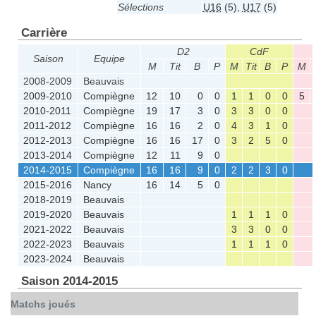
Sélections
U16
(5)
,
U17
(5)
Carrière
D2
CdF
Saison
Equipe
M
Tit
B
P
M
Tit
B
P
M
2008-2009
Beauvais
2009-2010
Compiègne
12
10
0
0
1
1
0
0
5
2010-2011
Compiègne
19
17
3
0
3
3
0
0
2011-2012
Compiègne
16
16
2
0
4
3
1
0
2012-2013
Compiègne
16
16
17
0
3
2
5
0
2013-2014
Compiègne
12
11
9
0
2014-2015
Compiègne
16
16
9
0
2
2
3
0
2015-2016
Nancy
16
14
5
0
2018-2019
Beauvais
2019-2020
Beauvais
1
1
1
0
2021-2022
Beauvais
3
3
0
0
2022-2023
Beauvais
1
1
1
0
2023-2024
Beauvais
Saison 2014-2015
Matchs joués