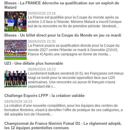
Bleues - La FRANCE décroche sa qualification sur un exploit de
Malard
09/06/2026 23:16
La France est qualifiée pour la Coupe du monde après sa
victoire 1-0 face à l'Irlande. Melvine Malard a inscrit l'unique
but de la rencontre en fin de première période. Vendredi...
Bleues - Un billet direct pour la Coupe du Monde en jeu ce mardi
08/06/2026 22:35
La France jouera sa qualification directe pour la Coupe du
monde 2027 contre l'Irlande ce mardi à Grenoble (21h10,
France 4) Après une campagne en forme de monta...
U23 - Une défaite plus honorable
08/06/2026 18:23
Lourdement battues vendredi (0-5), les Françaises ont mieux
réagi ce lundi pour la seconde opposition face aux U20
américaines. Une rencontre où aucun tir français n'aura
cependant été c...
Challenge Espoirs LFFP : la création validée
08/06/2026 18:23
La création d’une nouvelle compétition, pour les équipes des centres de
formation féminins, visant à densifier l’offre de pratique de ces catégories, a
été adoptée lors de l'Assemb...
Championnat de France féminin Futsal D1 - Le règlement adopté,
les 12 équipes potentielles connues