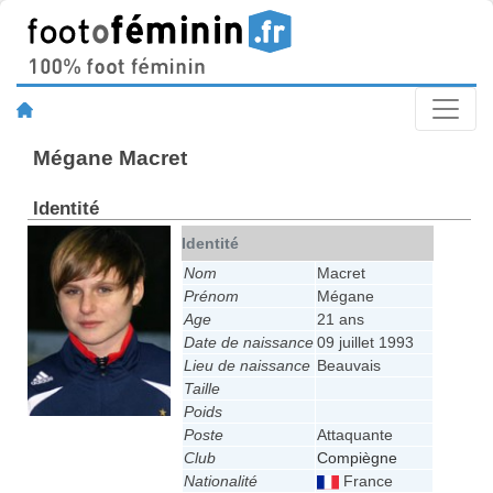
Mégane Macret
Identité
Identité
Nom
Macret
Prénom
Mégane
Age
21 ans
Date de naissance
09 juillet 1993
Lieu de naissance
Beauvais
Taille
Poids
Poste
Attaquante
Club
Compiègne
Nationalité
France