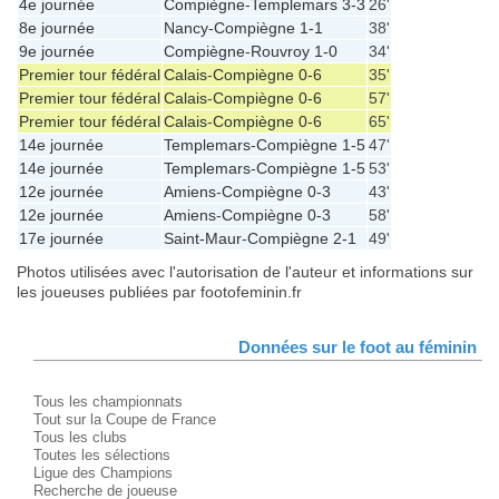
4e journée
Compiègne
-
Templemars
3-3
26'
8e journée
Nancy
-
Compiègne
1-1
38'
9e journée
Compiègne
-
Rouvroy
1-0
34'
Premier tour fédéral
Calais
-
Compiègne
0-6
35'
Premier tour fédéral
Calais
-
Compiègne
0-6
57'
Premier tour fédéral
Calais
-
Compiègne
0-6
65'
14e journée
Templemars
-
Compiègne
1-5
47'
14e journée
Templemars
-
Compiègne
1-5
53'
12e journée
Amiens
-
Compiègne
0-3
43'
12e journée
Amiens
-
Compiègne
0-3
58'
17e journée
Saint-Maur
-
Compiègne
2-1
49'
Photos utilisées avec l'autorisation de l'auteur et informations sur
les joueuses publiées par footofeminin.fr
Données sur le foot au féminin
Tous les championnats
Tout sur la Coupe de France
Tous les clubs
Toutes les sélections
Ligue des Champions
Recherche de joueuse