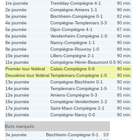
1re journée
Tremblay
-
Compiègne
4-1
90 min.
2e journée
Compiègne
-
Amiens
1-1
90 min.
3e journée
Bischheim
-
Compiègne
0-1
82 min.
4e journée
Compiègne
-
Templemars
3-3
90 min.
5e journée
Dijon
-
Compiègne
4-1
87 min.
6e journée
Vendenheim
-
Compiègne
1-0
90 min.
8e journée
Nancy
-
Compiègne
1-1
90 min.
9e journée
Compiègne
-
Rouvroy
1-0
88 min.
10e journée
Lillers
-
Compiègne
2-1
90 min.
11e journée
Compiègne
-
Hénin-Beaumont
0-5
90 min.
Premier tour fédéral
Calais
-
Compiègne
0-6
90 min.
Deuxième tour fédéral
Templemars
-
Compiègne
1-0
90 min.
13e journée
Compiègne
-
Bischheim
0-1
90 min.
14e journée
Templemars
-
Compiègne
1-5
74 min.
12e journée
Amiens
-
Compiègne
0-3
85 min.
16e journée
Compiègne
-
Vendenheim
1-2
90 min.
17e journée
Saint-Maur
-
Compiègne
2-1
90 min.
18e journée
Compiègne
-
Nancy
0-0
90 min.
Buts marqués
3e journée
Bischheim
-
Compiègne
0-1
53'