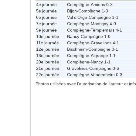
4e journée
Compiègne
-
Amiens
0-3
5e journée
Dijon
-
Compiègne
1-3
6e journée
Val d'Orge
-
Compiègne
1-1
7e journée
Compiègne
-
Montigny
4-0
9e journée
Compiègne
-
Templemars
4-1
10e journée
Nancy
-
Compiègne
1-0
11e journée
Compiègne
-
Gravelines
4-1
12e journée
Bischheim
-
Compiègne
0-1
13e journée
Compiègne
-
Algrange
1-1
20e journée
Compiègne
-
Nancy
1-1
21e journée
Gravelines
-
Compiègne
0-6
22e journée
Compiègne
-
Vendenheim
0-3
Photos utilisées avec l'autorisation de l'auteur et in