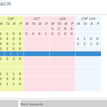
U17
(5)
CdF
U17
U16
CNF U19
M
Tit
B
P
M
Tit
B
P
M
Tit
B
P
M
Tit
B
P
3
2
0
0
1
1
0
0
5
4
0
1
2
2
0
0
3
3
0
0
1
1
0
0
4
3
1
0
2
2
1
0
3
2
5
0
2
2
3
0
1
1
1
0
3
3
0
0
1
1
1
0
Buts marqués