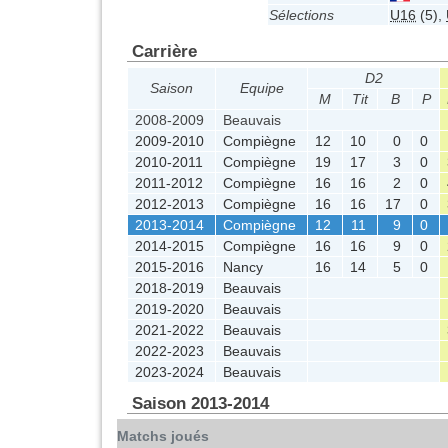
Sélections
U16
(5)
,
Carrière
D2
Saison
Equipe
M
Tit
B
P
2008-2009
Beauvais
2009-2010
Compiègne
12
10
0
0
2010-2011
Compiègne
19
17
3
0
2011-2012
Compiègne
16
16
2
0
2012-2013
Compiègne
16
16
17
0
2013-2014
Compiègne
12
11
9
0
2014-2015
Compiègne
16
16
9
0
2015-2016
Nancy
16
14
5
0
2018-2019
Beauvais
2019-2020
Beauvais
2021-2022
Beauvais
2022-2023
Beauvais
2023-2024
Beauvais
Saison 2013-2014
Matchs joués