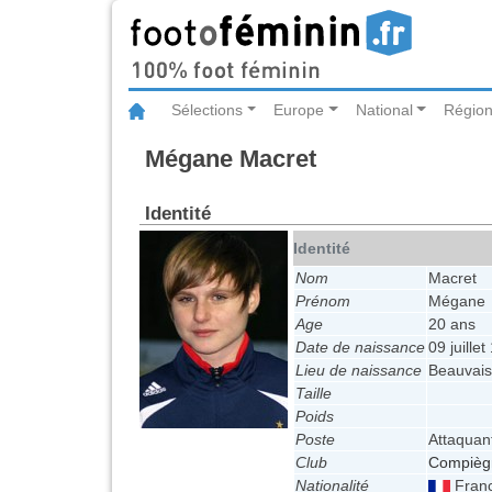
Sélections
Europe
National
Région
Mégane Macret
Identité
Identité
Nom
Macret
Prénom
Mégane
Age
20 ans
Date de naissance
09 juille
Lieu de naissance
Beauvais
Taille
Poids
Poste
Attaquan
Club
Compièg
Nationalité
Fran