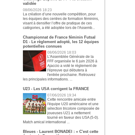
validée
08/06/2026 18:23
La création d’une nouvelle compétition, pour
les équipes des centres de formation féminins,
visant à densifier l’offre de pratique de ces
catégories, a été adoptée lors de l'Assemb...
Championnat de France féminin Futsal
D1 - Le règlement adopté, les 12 équipes
potentielles connues
08/06/2026 18:03
L'Assemblée Générale de la
FFF organisée le 6 juin 2026 à
Ajaccio a voté le règlement de
l'épreuve qui débutera à
l'entrée prochaine. Retrouvez
les principales informations. ...
U23 - Les USA corrigent la FRANCE
07/06/2026 19:34
Cette rencontre amicale entre
l'équipe U20 américaine et une
sélection tricolore composée de
joueuses U21 a nettement
tourné en faveur des USA (5-0).
Match amical international ...
Bleues - Laurent BONADEI : « C'est cette