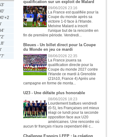
qualification sur un exploit de Malard
63'
09/06/2026 23:16
80'
La France est qualifiée pour la
Coupe du monde après sa
90'+2
victoire 1-0 face à l'Irlande.
8'
Melvine Malard a inscrit
34'
l'unique but de la rencontre en
fin de première période. Vendredi...
72'
18'
Bleues - Un billet direct pour la Coupe
8'
du Monde en jeu ce mardi
77'
08/06/2026 22:35
La France jouera sa
qualification directe pour la
Coupe du monde 2027 contre
l'Irlande ce mardi à Grenoble
(21h10, France 4) Après une
campagne en forme de monta...
U23 - Une défaite plus honorable
08/06/2026 18:23
Lourdement battues vendredi
(0-5), les Françaises ont mieux
réagi ce lundi pour la seconde
opposition face aux U20
américaines. Une rencontre où
aucun tir français n'aura cependant été c...
Challenge Espoirs LFFP : la création