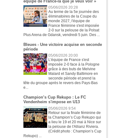
équipe de France-là que je veux voir »
05/06/2026 20:28
Au terme de la 5e journée des
éliminatoires de la Coupe du
monde 2027, l'équipe de
France féminine s'est imposée
2-0 sur la pelouse de la Polsat
Plus Arena de Gdansk, vendredi 5 juin. Des ...
Bleues - Une victoire acquise en seconde
période
05/06/2026 20:00
L'équipe de France s'est
imposée 2-0 face à la Pologne
grâce à des buts de Melvine
Malard et Sandy Baltimore en
seconde période et prend la
tête du groupe après le revers des Pays-Bas
e...
Champion’s Cup Rekupo : Le FC
Vendenheim s'impose en U13
05/06/2026 9:54
Retour sur la finale féminine de
la Champion’s Cup Rekupo qui
a lieu le 19 et 20 mai à Nice sur
la pelouse de l'Allianz Riviera.
(Crédit photo : Champion’s Cup
Rekupo) ...