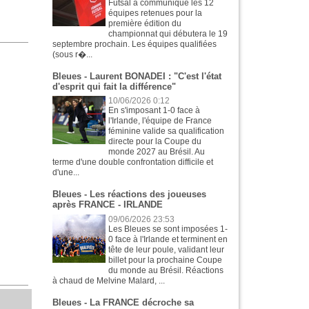
Futsal a communiqué les 12
équipes retenues pour la
première édition du
championnat qui débutera le 19
septembre prochain. Les équipes qualifiées
(sous r�...
Bleues - Laurent BONADEI : "C'est l'état
d'esprit qui fait la différence"
10/06/2026 0:12
En s'imposant 1-0 face à
l'Irlande, l'équipe de France
féminine valide sa qualification
directe pour la Coupe du
monde 2027 au Brésil. Au
terme d'une double confrontation difficile et
d'une...
Bleues - Les réactions des joueuses
après FRANCE - IRLANDE
09/06/2026 23:53
Les Bleues se sont imposées 1-
0 face à l'Irlande et terminent en
tête de leur poule, validant leur
billet pour la prochaine Coupe
du monde au Brésil. Réactions
à chaud de Melvine Malard, ...
Bleues - La FRANCE décroche sa