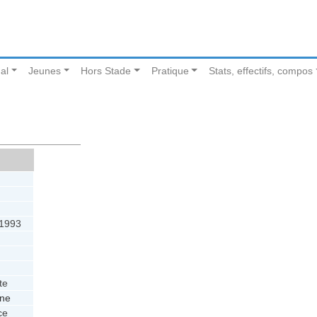
al
Jeunes
Hors Stade
Pratique
Stats, effectifs, compos
t 1993
te
ne
ce