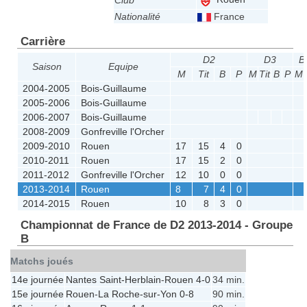
Club
Nationalité
France
Carrière
D2
D3
B
Saison
Equipe
M
Tit
B
P
M
Tit
B
P
M
2004-2005
Bois-Guillaume
2005-2006
Bois-Guillaume
2006-2007
Bois-Guillaume
2008-2009
Gonfreville l'Orcher
2009-2010
Rouen
17
15
4
0
2010-2011
Rouen
17
15
2
0
2011-2012
Gonfreville l'Orcher
12
10
0
0
2013-2014
Rouen
8
7
4
0
2014-2015
Rouen
10
8
3
0
Championnat de France de D2 2013-2014 - Groupe
B
Matchs joués
14e journée
Nantes Saint-Herblain
-
Rouen
4-0
34 min.
15e journée
Rouen
-
La Roche-sur-Yon
0-8
90 min.