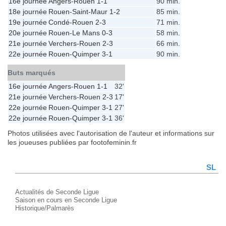
16e journée
Angers
-
Rouen
1-1
90 min.
18e journée
Rouen
-
Saint-Maur
1-2
85 min.
19e journée
Condé
-
Rouen
2-3
71 min.
20e journée
Rouen
-
Le Mans
0-3
58 min.
21e journée
Verchers
-
Rouen
2-3
66 min.
22e journée
Rouen
-
Quimper
3-1
90 min.
Buts marqués
16e journée
Angers
-
Rouen
1-1
32'
21e journée
Verchers
-
Rouen
2-3
17'
22e journée
Rouen
-
Quimper
3-1
27'
22e journée
Rouen
-
Quimper
3-1
36'
Photos utilisées avec l'autorisation de l'auteur et informations sur
les joueuses publiées par footofeminin.fr
SL
Actualités de Seconde Ligue
Saison en cours en Seconde Ligue
Historique/Palmarès