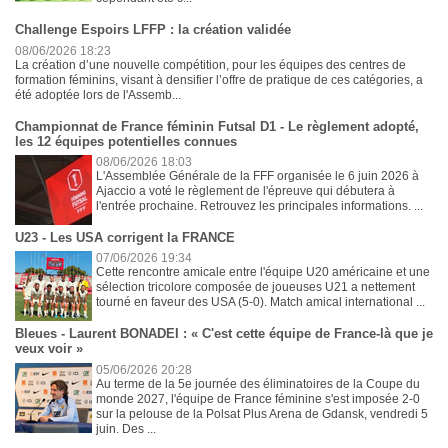
Challenge Espoirs LFFP : la création validée
08/06/2026 18:23
La création d’une nouvelle compétition, pour les équipes des centres de
formation féminins, visant à densifier l’offre de pratique de ces catégories, a
été adoptée lors de l'Assemb...
Championnat de France féminin Futsal D1 - Le règlement adopté,
les 12 équipes potentielles connues
08/06/2026 18:03
L'Assemblée Générale de la FFF organisée le 6 juin 2026 à
Ajaccio a voté le règlement de l'épreuve qui débutera à
l'entrée prochaine. Retrouvez les principales informations. ...
U23 - Les USA corrigent la FRANCE
07/06/2026 19:34
Cette rencontre amicale entre l'équipe U20 américaine et une
sélection tricolore composée de joueuses U21 a nettement
tourné en faveur des USA (5-0). Match amical international ...
Bleues - Laurent BONADEI : « C'est cette équipe de France-là que je
veux voir »
05/06/2026 20:28
Au terme de la 5e journée des éliminatoires de la Coupe du
monde 2027, l'équipe de France féminine s'est imposée 2-0
sur la pelouse de la Polsat Plus Arena de Gdansk, vendredi 5
juin. Des ...