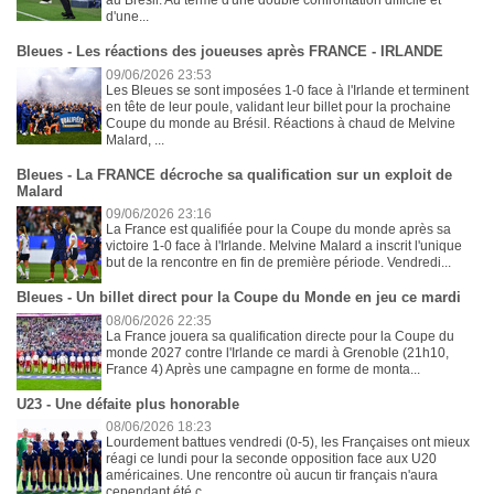
au Brésil. Au terme d'une double confrontation difficile et
d'une...
Bleues - Les réactions des joueuses après FRANCE - IRLANDE
09/06/2026 23:53
Les Bleues se sont imposées 1-0 face à l'Irlande et terminent
en tête de leur poule, validant leur billet pour la prochaine
Coupe du monde au Brésil. Réactions à chaud de Melvine
Malard, ...
Bleues - La FRANCE décroche sa qualification sur un exploit de
Malard
09/06/2026 23:16
La France est qualifiée pour la Coupe du monde après sa
victoire 1-0 face à l'Irlande. Melvine Malard a inscrit l'unique
but de la rencontre en fin de première période. Vendredi...
Bleues - Un billet direct pour la Coupe du Monde en jeu ce mardi
08/06/2026 22:35
La France jouera sa qualification directe pour la Coupe du
monde 2027 contre l'Irlande ce mardi à Grenoble (21h10,
France 4) Après une campagne en forme de monta...
U23 - Une défaite plus honorable
08/06/2026 18:23
Lourdement battues vendredi (0-5), les Françaises ont mieux
réagi ce lundi pour la seconde opposition face aux U20
américaines. Une rencontre où aucun tir français n'aura
cependant été c...