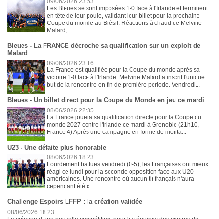
09/06/2026 23:53
Les Bleues se sont imposées 1-0 face à l'Irlande et terminent
en tête de leur poule, validant leur billet pour la prochaine
Coupe du monde au Brésil. Réactions à chaud de Melvine
Malard, ...
Bleues - La FRANCE décroche sa qualification sur un exploit de
Malard
09/06/2026 23:16
La France est qualifiée pour la Coupe du monde après sa
victoire 1-0 face à l'Irlande. Melvine Malard a inscrit l'unique
but de la rencontre en fin de première période. Vendredi...
Bleues - Un billet direct pour la Coupe du Monde en jeu ce mardi
08/06/2026 22:35
La France jouera sa qualification directe pour la Coupe du
monde 2027 contre l'Irlande ce mardi à Grenoble (21h10,
France 4) Après une campagne en forme de monta...
U23 - Une défaite plus honorable
08/06/2026 18:23
Lourdement battues vendredi (0-5), les Françaises ont mieux
réagi ce lundi pour la seconde opposition face aux U20
américaines. Une rencontre où aucun tir français n'aura
cependant été c...
Challenge Espoirs LFFP : la création validée
08/06/2026 18:23
La création d’une nouvelle compétition, pour les équipes des centres de