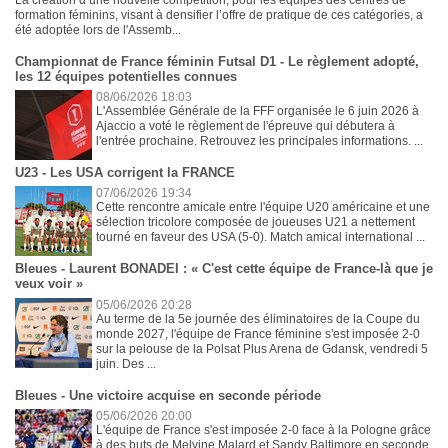
formation féminins, visant à densifier l’offre de pratique de ces catégories, a
été adoptée lors de l'Assemb...
Championnat de France féminin Futsal D1 - Le règlement adopté,
les 12 équipes potentielles connues
08/06/2026 18:03
L'Assemblée Générale de la FFF organisée le 6 juin 2026 à
Ajaccio a voté le règlement de l'épreuve qui débutera à
l'entrée prochaine. Retrouvez les principales informations. ...
U23 - Les USA corrigent la FRANCE
07/06/2026 19:34
Cette rencontre amicale entre l'équipe U20 américaine et une
sélection tricolore composée de joueuses U21 a nettement
tourné en faveur des USA (5-0). Match amical international ...
Bleues - Laurent BONADEI : « C'est cette équipe de France-là que je
veux voir »
05/06/2026 20:28
Au terme de la 5e journée des éliminatoires de la Coupe du
monde 2027, l'équipe de France féminine s'est imposée 2-0
sur la pelouse de la Polsat Plus Arena de Gdansk, vendredi 5
juin. Des ...
Bleues - Une victoire acquise en seconde période
05/06/2026 20:00
L'équipe de France s'est imposée 2-0 face à la Pologne grâce
à des buts de Melvine Malard et Sandy Baltimore en seconde