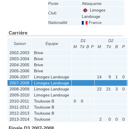
Poste
Attaquante
Limoges
Club
Landouge
Nationalité
France
Carrière
D1
D2
Saison
Equipe
M
Tit
B
P
M
Tit
B
P
2002-2003
Brive
2003-2004
Brive
2004-2005
Brive
2005-2006
Brive
2006-2007
Limoges Landouge
14
9
1
0
2007-2008
Limoges Landouge
2008-2009
Limoges Landouge
22
21
3
0
2009-2010
Limoges Landouge
2010-2011
Toulouse B
0
0
2011-2012
Toulouse B
2012-2013
Toulouse B
2013-2014
Toulouse
2
0
0
0
Finale D3 2007-2008