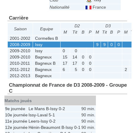
Club
Nationalité
France
Carrière
D2
D3
Saison
Equipe
M
Tit
B
P
M
Tit
B
P
M
T
2001-2002
Cormelles B
2008-2009
Issy
9
9
0
0
2009-2010
Issy
0
0
2009-2010
Bagneux
15
14
0
0
2010-2011
Bagneux B
17
17
0
0
2011-2012
Bagneux
6
5
0
0
2
2012-2013
Bagneux
Championnat de France de D3 2008-2009 - Groupe
C
Matchs joués
9e journée
Le Mans B
-
Issy
0-2
90 min.
10e journée
Issy
-
Laval
5-1
90 min.
11e journée
Leers
-
Issy
0-2
90 min.
12e journée
Hénin-Beaumont B
-
Issy
0-1
90 min.