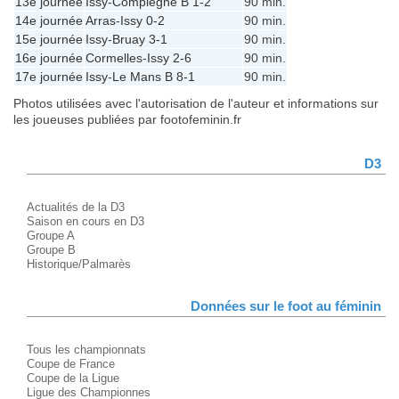
13e journée
Issy
-
Compiègne B
1-2
90 min.
14e journée
Arras
-
Issy
0-2
90 min.
15e journée
Issy
-
Bruay
3-1
90 min.
16e journée
Cormelles
-
Issy
2-6
90 min.
17e journée
Issy
-
Le Mans B
8-1
90 min.
Photos utilisées avec l'autorisation de l'auteur et informations sur
les joueuses publiées par footofeminin.fr
D3
Actualités de la D3
Saison en cours en D3
Groupe A
Groupe B
Historique/Palmarès
Données sur le foot au féminin
Tous les championnats
Coupe de France
Coupe de la Ligue
Ligue des Championnes