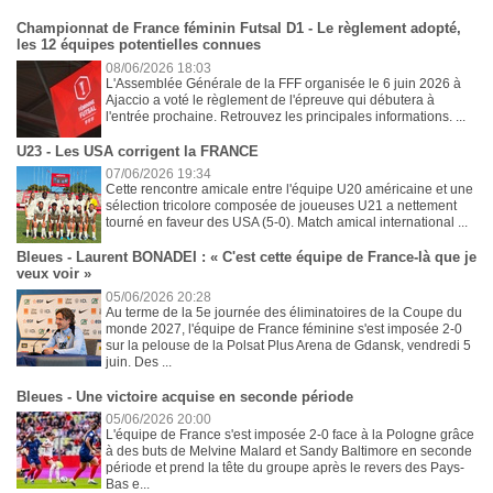
Championnat de France féminin Futsal D1 - Le règlement adopté,
les 12 équipes potentielles connues
08/06/2026 18:03
L'Assemblée Générale de la FFF organisée le 6 juin 2026 à
Ajaccio a voté le règlement de l'épreuve qui débutera à
l'entrée prochaine. Retrouvez les principales informations. ...
U23 - Les USA corrigent la FRANCE
07/06/2026 19:34
Cette rencontre amicale entre l'équipe U20 américaine et une
sélection tricolore composée de joueuses U21 a nettement
tourné en faveur des USA (5-0). Match amical international ...
Bleues - Laurent BONADEI : « C'est cette équipe de France-là que je
veux voir »
05/06/2026 20:28
Au terme de la 5e journée des éliminatoires de la Coupe du
monde 2027, l'équipe de France féminine s'est imposée 2-0
sur la pelouse de la Polsat Plus Arena de Gdansk, vendredi 5
juin. Des ...
Bleues - Une victoire acquise en seconde période
05/06/2026 20:00
L'équipe de France s'est imposée 2-0 face à la Pologne grâce
à des buts de Melvine Malard et Sandy Baltimore en seconde
période et prend la tête du groupe après le revers des Pays-
Bas e...