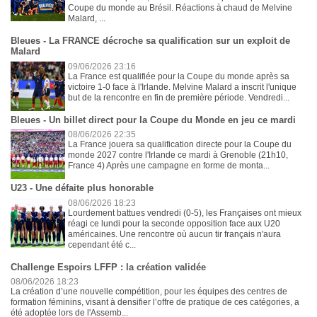
Coupe du monde au Brésil. Réactions à chaud de Melvine
Malard, ...
Bleues - La FRANCE décroche sa qualification sur un exploit de
Malard
09/06/2026 23:16
La France est qualifiée pour la Coupe du monde après sa
victoire 1-0 face à l'Irlande. Melvine Malard a inscrit l'unique
but de la rencontre en fin de première période. Vendredi...
Bleues - Un billet direct pour la Coupe du Monde en jeu ce mardi
08/06/2026 22:35
La France jouera sa qualification directe pour la Coupe du
monde 2027 contre l'Irlande ce mardi à Grenoble (21h10,
France 4) Après une campagne en forme de monta...
U23 - Une défaite plus honorable
08/06/2026 18:23
Lourdement battues vendredi (0-5), les Françaises ont mieux
réagi ce lundi pour la seconde opposition face aux U20
américaines. Une rencontre où aucun tir français n'aura
cependant été c...
Challenge Espoirs LFFP : la création validée
08/06/2026 18:23
La création d’une nouvelle compétition, pour les équipes des centres de
formation féminins, visant à densifier l’offre de pratique de ces catégories, a
été adoptée lors de l'Assemb...