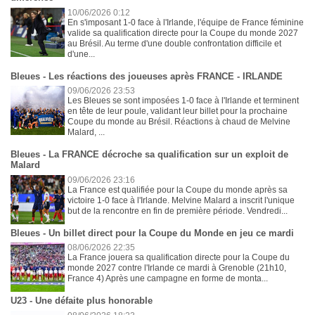
10/06/2026 0:12
En s'imposant 1-0 face à l'Irlande, l'équipe de France féminine
valide sa qualification directe pour la Coupe du monde 2027
au Brésil. Au terme d'une double confrontation difficile et
d'une...
Bleues - Les réactions des joueuses après FRANCE - IRLANDE
09/06/2026 23:53
Les Bleues se sont imposées 1-0 face à l'Irlande et terminent
en tête de leur poule, validant leur billet pour la prochaine
Coupe du monde au Brésil. Réactions à chaud de Melvine
Malard, ...
Bleues - La FRANCE décroche sa qualification sur un exploit de
Malard
09/06/2026 23:16
La France est qualifiée pour la Coupe du monde après sa
victoire 1-0 face à l'Irlande. Melvine Malard a inscrit l'unique
but de la rencontre en fin de première période. Vendredi...
Bleues - Un billet direct pour la Coupe du Monde en jeu ce mardi
08/06/2026 22:35
La France jouera sa qualification directe pour la Coupe du
monde 2027 contre l'Irlande ce mardi à Grenoble (21h10,
France 4) Après une campagne en forme de monta...
U23 - Une défaite plus honorable