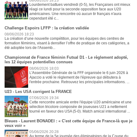
08/06/2026 18:23
Lourdement battues vendredi (0-5), les Françaises ont mieux
réagi ce lundi pour la seconde opposition face aux U20
américaines. Une rencontre où aucun tir français n'aura
cependant été c...
Challenge Espoirs LFFP : la création validée
08/06/2026 18:23
La création d’une nouvelle compétition, pour les équipes des centres de
formation féminins, visant à densifier l’offre de pratique de ces catégories, a
été adoptée lors de l'Assemb...
Championnat de France féminin Futsal D1 - Le règlement adopté,
les 12 équipes potentielles connues
08/06/2026 18:03
L'Assemblée Générale de la FFF organisée le 6 juin 2026 à
Ajaccio a voté le règlement de l'épreuve qui débutera à
l'entrée prochaine. Retrouvez les principales informations. ...
U23 - Les USA corrigent la FRANCE
07/06/2026 19:34
Cette rencontre amicale entre l'équipe U20 américaine et une
sélection tricolore composée de joueuses U21 a nettement
tourné en faveur des USA (5-0). Match amical international ...
Bleues - Laurent BONADEI : « C'est cette équipe de France-là que je
veux voir »
05/06/2026 20:28
Au terme de la 5e journée des éliminatoires de la Coupe du