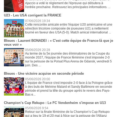
Ajaccio a voté le règlement de l'épreuve qui débutera à
l'entrée prochaine. Retrouvez les principales informations. ...
U23 - Les USA corrigent la FRANCE
07/06/2026 19:34
Cette rencontre amicale entre l'équipe U20 américaine et une
sélection tricolore composée de joueuses U21 a nettement
tourné en faveur des USA (5-0). Match amical international ...
Bleues - Laurent BONADEI : « C'est cette équipe de France-là que je
veux voir »
05/06/2026 20:28
Au terme de la 5e journée des éliminatoires de la Coupe du
monde 2027, l'équipe de France féminine s'est imposée 2-0
sur la pelouse de la Polsat Plus Arena de Gdansk, vendredi 5
juin. Des ...
Bleues - Une victoire acquise en seconde période
05/06/2026 20:00
L'équipe de France s'est imposée 2-0 face à la Pologne grâce
à des buts de Melvine Malard et Sandy Baltimore en seconde
période et prend la tête du groupe après le revers des Pays-
Bas e...
Champion’s Cup Rekupo : Le FC Vendenheim s'impose en U13
05/06/2026 9:54
Retour sur la finale féminine de la Champion’s Cup Rekupo
qui a lieu le 19 et 20 mai à Nice sur la pelouse de l'Allianz