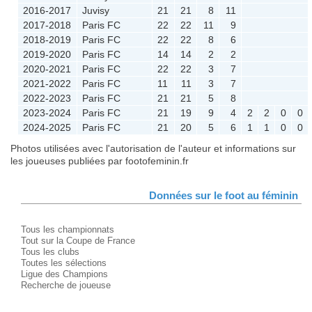
2016-2017
Juvisy
21
21
8
11
2017-2018
Paris FC
22
22
11
9
2018-2019
Paris FC
22
22
8
6
2019-2020
Paris FC
14
14
2
2
2020-2021
Paris FC
22
22
3
7
2021-2022
Paris FC
11
11
3
7
2022-2023
Paris FC
21
21
5
8
2023-2024
Paris FC
21
19
9
4
2
2
0
0
2024-2025
Paris FC
21
20
5
6
1
1
0
0
Photos utilisées avec l'autorisation de l'auteur et informations sur
les joueuses publiées par footofeminin.fr
Données sur le foot au féminin
Tous les championnats
Tout sur la Coupe de France
Tous les clubs
Toutes les sélections
Ligue des Champions
Recherche de joueuse