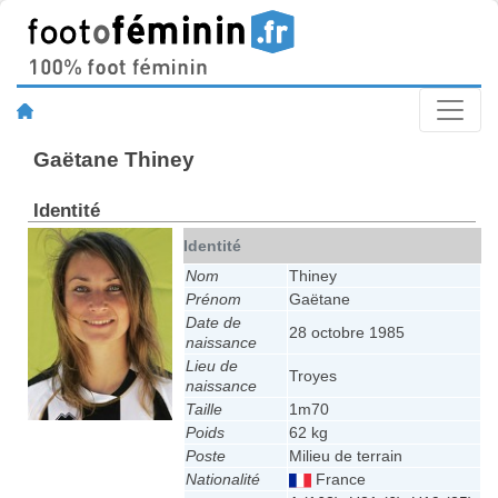
Gaëtane Thiney
Identité
Identité
Nom
Thiney
Prénom
Gaëtane
Date de
28 octobre 1985
naissance
Lieu de
Troyes
naissance
Taille
1m70
Poids
62 kg
Poste
Milieu de terrain
Nationalité
France