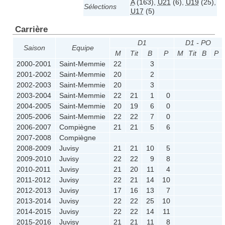
A
(163)
,
U21
(6)
,
U19
(25)
,
Sélections
U17
(5)
Carrière
D1
D1 - PO
Saison
Equipe
M
Tit
B
P
M
Tit
B
P
2000-2001
Saint-Memmie
22
3
2001-2002
Saint-Memmie
20
2
2002-2003
Saint-Memmie
20
3
2003-2004
Saint-Memmie
22
21
1
0
2004-2005
Saint-Memmie
20
19
6
0
2005-2006
Saint-Memmie
22
22
7
0
2006-2007
Compiègne
21
21
5
6
2007-2008
Compiègne
2008-2009
Juvisy
21
21
10
5
2009-2010
Juvisy
22
22
9
8
2010-2011
Juvisy
21
20
11
4
2011-2012
Juvisy
22
21
14
10
2012-2013
Juvisy
17
16
13
7
2013-2014
Juvisy
22
22
25
10
2014-2015
Juvisy
22
22
14
11
2015-2016
Juvisy
21
21
11
8