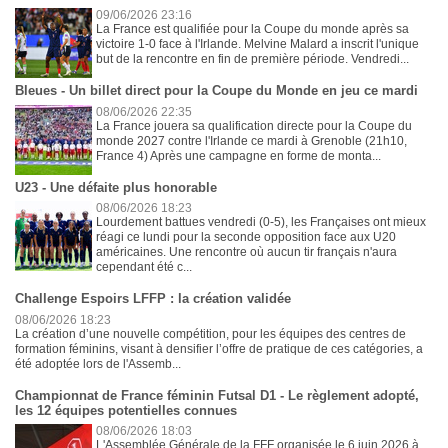
09/06/2026 23:16
La France est qualifiée pour la Coupe du monde après sa
victoire 1-0 face à l'Irlande. Melvine Malard a inscrit l'unique
but de la rencontre en fin de première période. Vendredi...
Bleues - Un billet direct pour la Coupe du Monde en jeu ce mardi
08/06/2026 22:35
La France jouera sa qualification directe pour la Coupe du
monde 2027 contre l'Irlande ce mardi à Grenoble (21h10,
France 4) Après une campagne en forme de monta...
U23 - Une défaite plus honorable
08/06/2026 18:23
Lourdement battues vendredi (0-5), les Françaises ont mieux
réagi ce lundi pour la seconde opposition face aux U20
américaines. Une rencontre où aucun tir français n'aura
cependant été c...
Challenge Espoirs LFFP : la création validée
08/06/2026 18:23
La création d’une nouvelle compétition, pour les équipes des centres de
formation féminins, visant à densifier l’offre de pratique de ces catégories, a
été adoptée lors de l'Assemb...
Championnat de France féminin Futsal D1 - Le règlement adopté,
les 12 équipes potentielles connues
08/06/2026 18:03
L'Assemblée Générale de la FFF organisée le 6 juin 2026 à