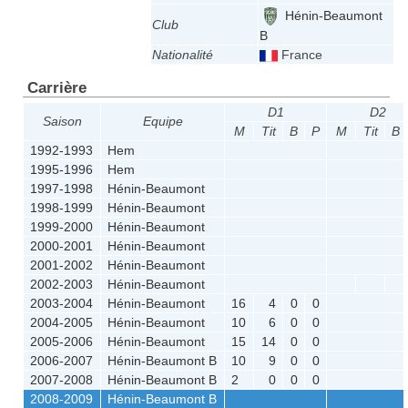
Hénin-Beaumont
Club
B
Nationalité
France
Carrière
D1
D2
Saison
Equipe
M
Tit
B
P
M
Tit
B
1992-1993
Hem
1995-1996
Hem
1997-1998
Hénin-Beaumont
1998-1999
Hénin-Beaumont
1999-2000
Hénin-Beaumont
2000-2001
Hénin-Beaumont
2001-2002
Hénin-Beaumont
2002-2003
Hénin-Beaumont
2003-2004
Hénin-Beaumont
16
4
0
0
2004-2005
Hénin-Beaumont
10
6
0
0
2005-2006
Hénin-Beaumont
15
14
0
0
2006-2007
Hénin-Beaumont B
10
9
0
0
2007-2008
Hénin-Beaumont B
2
0
0
0
2008-2009
Hénin-Beaumont B