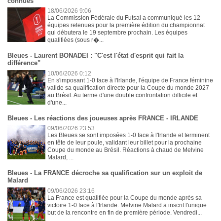
connues
18/06/2026 9:06
La Commission Fédérale du Futsal a communiqué les 12
équipes retenues pour la première édition du championnat
qui débutera le 19 septembre prochain. Les équipes
qualifiées (sous r�...
Bleues - Laurent BONADEI : "C'est l'état d'esprit qui fait la
différence"
10/06/2026 0:12
En s'imposant 1-0 face à l'Irlande, l'équipe de France féminine
valide sa qualification directe pour la Coupe du monde 2027
au Brésil. Au terme d'une double confrontation difficile et
d'une...
Bleues - Les réactions des joueuses après FRANCE - IRLANDE
09/06/2026 23:53
Les Bleues se sont imposées 1-0 face à l'Irlande et terminent
en tête de leur poule, validant leur billet pour la prochaine
Coupe du monde au Brésil. Réactions à chaud de Melvine
Malard, ...
Bleues - La FRANCE décroche sa qualification sur un exploit de
Malard
09/06/2026 23:16
La France est qualifiée pour la Coupe du monde après sa
victoire 1-0 face à l'Irlande. Melvine Malard a inscrit l'unique
but de la rencontre en fin de première période. Vendredi...