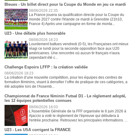
Bleues - Un billet direct pour la Coupe du Monde en jeu ce mardi
08/06/2026 22:35
La France jouera sa qualification directe pour la Coupe du
monde 2027 contre l'Irlande ce mardi à Grenoble (21h10,
France 4) Après une campagne en forme de monta...
U23 - Une défaite plus honorable
08/06/2026 18:23
Lourdement battues vendredi (0-5), les Françaises ont mieux
réagi ce lundi pour la seconde opposition face aux U20
américaines. Une rencontre où aucun tir français n'aura
cependant été c...
Challenge Espoirs LFFP : la création validée
08/06/2026 18:23
La création d’une nouvelle compétition, pour les équipes des centres de
formation féminins, visant à densifier l’offre de pratique de ces catégories, a
été adoptée lors de l'Assemb...
Championnat de France féminin Futsal D1 - Le règlement adopté,
les 12 équipes potentielles connues
08/06/2026 18:03
L'Assemblée Générale de la FFF organisée le 6 juin 2026 à
Ajaccio a voté le règlement de l'épreuve qui débutera à
l'entrée prochaine. Retrouvez les principales informations. ...
U23 - Les USA corrigent la FRANCE