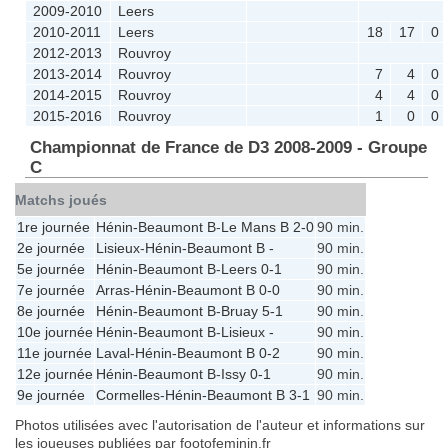
2009-2010
Leers
2010-2011
Leers
18
17
0
2012-2013
Rouvroy
2013-2014
Rouvroy
7
4
0
2014-2015
Rouvroy
4
4
0
2015-2016
Rouvroy
1
0
0
Championnat de France de D3 2008-2009 - Groupe
C
Matchs joués
1re journée
Hénin-Beaumont B
-
Le Mans B
2-0
90 min.
2e journée
Lisieux
-
Hénin-Beaumont B
-
90 min.
5e journée
Hénin-Beaumont B
-
Leers
0-1
90 min.
7e journée
Arras
-
Hénin-Beaumont B
0-0
90 min.
8e journée
Hénin-Beaumont B
-
Bruay
5-1
90 min.
10e journée
Hénin-Beaumont B
-
Lisieux
-
90 min.
11e journée
Laval
-
Hénin-Beaumont B
0-2
90 min.
12e journée
Hénin-Beaumont B
-
Issy
0-1
90 min.
9e journée
Cormelles
-
Hénin-Beaumont B
3-1
90 min.
Photos utilisées avec l'autorisation de l'auteur et informations sur
les joueuses publiées par footofeminin.fr