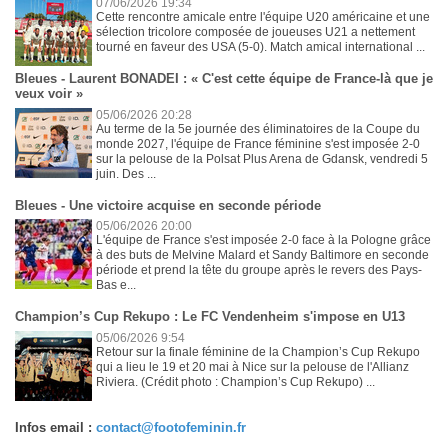
07/06/2026 19:34
Cette rencontre amicale entre l'équipe U20 américaine et une
sélection tricolore composée de joueuses U21 a nettement
tourné en faveur des USA (5-0). Match amical international ...
Bleues - Laurent BONADEI : « C'est cette équipe de France-là que je
veux voir »
05/06/2026 20:28
Au terme de la 5e journée des éliminatoires de la Coupe du
monde 2027, l'équipe de France féminine s'est imposée 2-0
sur la pelouse de la Polsat Plus Arena de Gdansk, vendredi 5
juin. Des ...
Bleues - Une victoire acquise en seconde période
05/06/2026 20:00
L'équipe de France s'est imposée 2-0 face à la Pologne grâce
à des buts de Melvine Malard et Sandy Baltimore en seconde
période et prend la tête du groupe après le revers des Pays-
Bas e...
Champion’s Cup Rekupo : Le FC Vendenheim s'impose en U13
05/06/2026 9:54
Retour sur la finale féminine de la Champion’s Cup Rekupo
qui a lieu le 19 et 20 mai à Nice sur la pelouse de l'Allianz
Riviera. (Crédit photo : Champion’s Cup Rekupo) ...
Infos email :
contact@footofeminin.fr