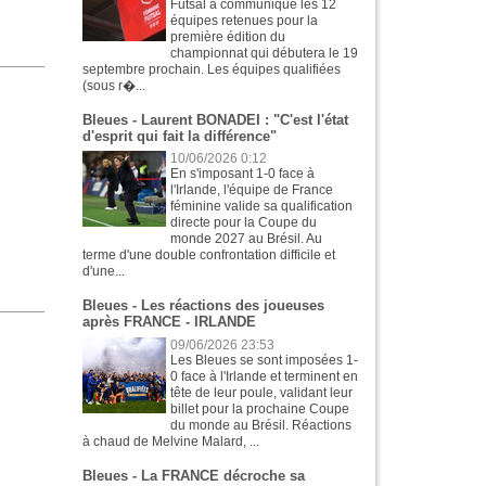
Futsal a communiqué les 12
équipes retenues pour la
première édition du
championnat qui débutera le 19
septembre prochain. Les équipes qualifiées
(sous r�...
Bleues - Laurent BONADEI : "C'est l'état
d'esprit qui fait la différence"
10/06/2026 0:12
En s'imposant 1-0 face à
l'Irlande, l'équipe de France
féminine valide sa qualification
directe pour la Coupe du
monde 2027 au Brésil. Au
terme d'une double confrontation difficile et
d'une...
Bleues - Les réactions des joueuses
après FRANCE - IRLANDE
09/06/2026 23:53
Les Bleues se sont imposées 1-
0 face à l'Irlande et terminent en
tête de leur poule, validant leur
billet pour la prochaine Coupe
du monde au Brésil. Réactions
à chaud de Melvine Malard, ...
Bleues - La FRANCE décroche sa