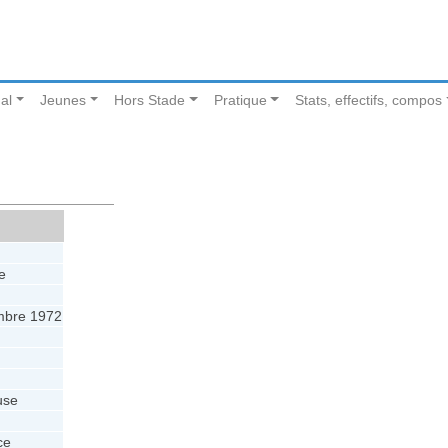
al
Jeunes
Hors Stade
Pratique
Stats, effectifs, compos
e
mbre 1972
use
ce