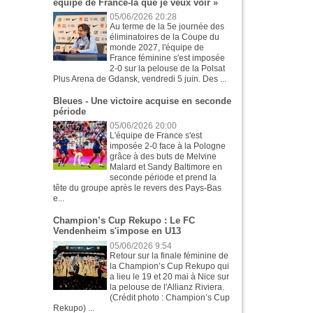
équipe de France-là que je veux voir »
05/06/2026 20:28
Au terme de la 5e journée des
éliminatoires de la Coupe du
monde 2027, l'équipe de
France féminine s'est imposée
2-0 sur la pelouse de la Polsat
Plus Arena de Gdansk, vendredi 5 juin. Des ...
Bleues - Une victoire acquise en seconde
période
05/06/2026 20:00
L'équipe de France s'est
imposée 2-0 face à la Pologne
grâce à des buts de Melvine
Malard et Sandy Baltimore en
seconde période et prend la
tête du groupe après le revers des Pays-Bas
e...
Champion’s Cup Rekupo : Le FC
Vendenheim s'impose en U13
05/06/2026 9:54
Retour sur la finale féminine de
la Champion’s Cup Rekupo qui
a lieu le 19 et 20 mai à Nice sur
la pelouse de l'Allianz Riviera.
(Crédit photo : Champion’s Cup
Rekupo) ...