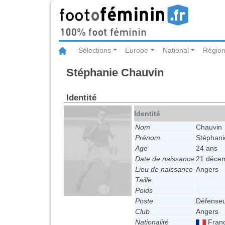
Sélections
Europe
National
Région
Stéphanie Chauvin
Identité
Identité
Nom
Chauvin
Prénom
Stéphani
Age
24 ans
Date de naissance
21 déce
Lieu de naissance
Angers
Taille
Poids
Poste
Défense
Club
Angers
Nationalité
Fran