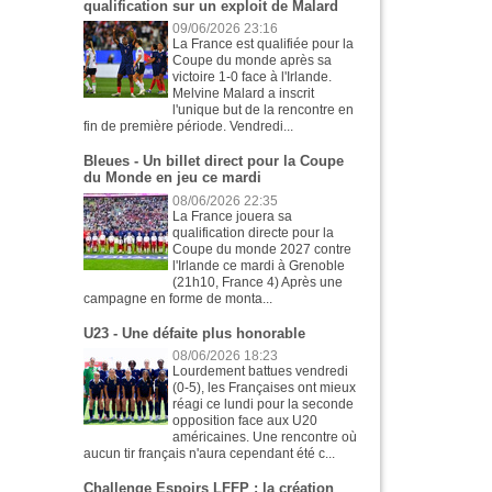
qualification sur un exploit de Malard
09/06/2026 23:16
La France est qualifiée pour la
Coupe du monde après sa
victoire 1-0 face à l'Irlande.
Melvine Malard a inscrit
l'unique but de la rencontre en
fin de première période. Vendredi...
Bleues - Un billet direct pour la Coupe
du Monde en jeu ce mardi
08/06/2026 22:35
La France jouera sa
qualification directe pour la
Coupe du monde 2027 contre
l'Irlande ce mardi à Grenoble
(21h10, France 4) Après une
campagne en forme de monta...
U23 - Une défaite plus honorable
08/06/2026 18:23
Lourdement battues vendredi
(0-5), les Françaises ont mieux
réagi ce lundi pour la seconde
opposition face aux U20
américaines. Une rencontre où
aucun tir français n'aura cependant été c...
Challenge Espoirs LFFP : la création