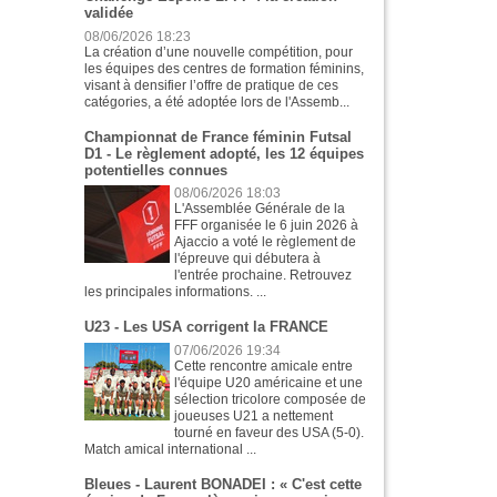
validée
08/06/2026 18:23
La création d’une nouvelle compétition, pour
les équipes des centres de formation féminins,
visant à densifier l’offre de pratique de ces
catégories, a été adoptée lors de l'Assemb...
Championnat de France féminin Futsal
D1 - Le règlement adopté, les 12 équipes
potentielles connues
08/06/2026 18:03
L'Assemblée Générale de la
FFF organisée le 6 juin 2026 à
Ajaccio a voté le règlement de
l'épreuve qui débutera à
l'entrée prochaine. Retrouvez
les principales informations. ...
U23 - Les USA corrigent la FRANCE
07/06/2026 19:34
Cette rencontre amicale entre
l'équipe U20 américaine et une
sélection tricolore composée de
joueuses U21 a nettement
tourné en faveur des USA (5-0).
Match amical international ...
Bleues - Laurent BONADEI : « C'est cette