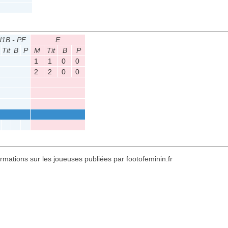
1B - PF
E
Tit
B
P
M
Tit
B
P
1
1
0
0
2
2
0
0
formations sur les joueuses publiées par footofeminin.fr