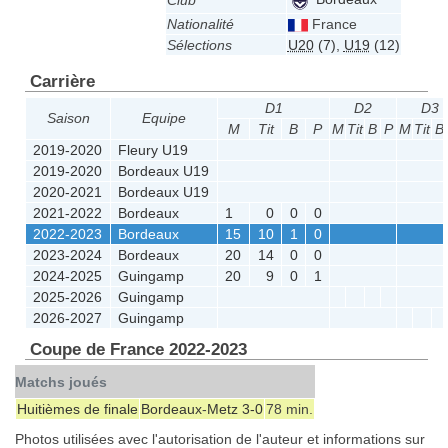
Club
Nationalité
France
Sélections
U20
(7)
,
U19
(12)
Carrière
D1
D2
D3
Saison
Equipe
M
Tit
B
P
M
Tit
B
P
M
Tit
B
2019-2020
Fleury U19
2019-2020
Bordeaux U19
2020-2021
Bordeaux U19
2021-2022
Bordeaux
1
0
0
0
2022-2023
Bordeaux
15
10
1
0
2023-2024
Bordeaux
20
14
0
0
2024-2025
Guingamp
20
9
0
1
2025-2026
Guingamp
2026-2027
Guingamp
Coupe de France 2022-2023
Matchs joués
Huitièmes de finale
Bordeaux
-
Metz
3-0
78 min.
Photos utilisées avec l'autorisation de l'auteur et informations sur