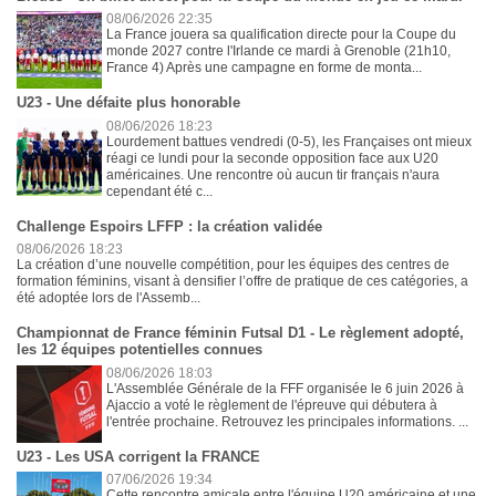
08/06/2026 22:35
La France jouera sa qualification directe pour la Coupe du
monde 2027 contre l'Irlande ce mardi à Grenoble (21h10,
France 4) Après une campagne en forme de monta...
U23 - Une défaite plus honorable
08/06/2026 18:23
Lourdement battues vendredi (0-5), les Françaises ont mieux
réagi ce lundi pour la seconde opposition face aux U20
américaines. Une rencontre où aucun tir français n'aura
cependant été c...
Challenge Espoirs LFFP : la création validée
08/06/2026 18:23
La création d’une nouvelle compétition, pour les équipes des centres de
formation féminins, visant à densifier l’offre de pratique de ces catégories, a
été adoptée lors de l'Assemb...
Championnat de France féminin Futsal D1 - Le règlement adopté,
les 12 équipes potentielles connues
08/06/2026 18:03
L'Assemblée Générale de la FFF organisée le 6 juin 2026 à
Ajaccio a voté le règlement de l'épreuve qui débutera à
l'entrée prochaine. Retrouvez les principales informations. ...
U23 - Les USA corrigent la FRANCE
07/06/2026 19:34
Cette rencontre amicale entre l'équipe U20 américaine et une