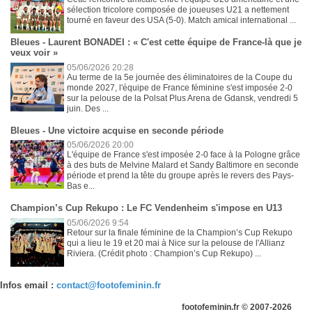
sélection tricolore composée de joueuses U21 a nettement
tourné en faveur des USA (5-0). Match amical international ...
Bleues - Laurent BONADEI : « C'est cette équipe de France-là que je
veux voir »
05/06/2026 20:28
Au terme de la 5e journée des éliminatoires de la Coupe du
monde 2027, l'équipe de France féminine s'est imposée 2-0
sur la pelouse de la Polsat Plus Arena de Gdansk, vendredi 5
juin. Des ...
Bleues - Une victoire acquise en seconde période
05/06/2026 20:00
L'équipe de France s'est imposée 2-0 face à la Pologne grâce
à des buts de Melvine Malard et Sandy Baltimore en seconde
période et prend la tête du groupe après le revers des Pays-
Bas e...
Champion’s Cup Rekupo : Le FC Vendenheim s'impose en U13
05/06/2026 9:54
Retour sur la finale féminine de la Champion’s Cup Rekupo
qui a lieu le 19 et 20 mai à Nice sur la pelouse de l'Allianz
Riviera. (Crédit photo : Champion’s Cup Rekupo) ...
Infos email :
contact@footofeminin.fr
footofeminin.fr © 2007-2026