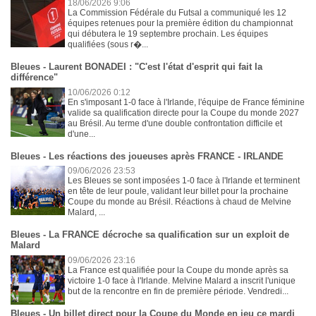
18/06/2026 9:06
La Commission Fédérale du Futsal a communiqué les 12
équipes retenues pour la première édition du championnat
qui débutera le 19 septembre prochain. Les équipes
qualifiées (sous r�...
Bleues - Laurent BONADEI : "C'est l'état d'esprit qui fait la
différence"
10/06/2026 0:12
En s'imposant 1-0 face à l'Irlande, l'équipe de France féminine
valide sa qualification directe pour la Coupe du monde 2027
au Brésil. Au terme d'une double confrontation difficile et
d'une...
Bleues - Les réactions des joueuses après FRANCE - IRLANDE
09/06/2026 23:53
Les Bleues se sont imposées 1-0 face à l'Irlande et terminent
en tête de leur poule, validant leur billet pour la prochaine
Coupe du monde au Brésil. Réactions à chaud de Melvine
Malard, ...
Bleues - La FRANCE décroche sa qualification sur un exploit de
Malard
09/06/2026 23:16
La France est qualifiée pour la Coupe du monde après sa
victoire 1-0 face à l'Irlande. Melvine Malard a inscrit l'unique
but de la rencontre en fin de première période. Vendredi...
Bleues - Un billet direct pour la Coupe du Monde en jeu ce mardi