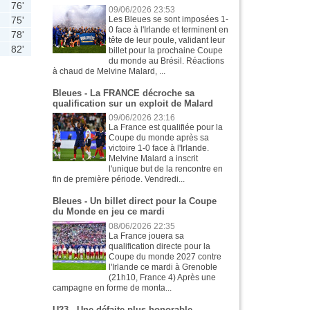
76'
09/06/2026 23:53
75'
Les Bleues se sont imposées 1-
0 face à l'Irlande et terminent en
78'
tête de leur poule, validant leur
82'
billet pour la prochaine Coupe
du monde au Brésil. Réactions
à chaud de Melvine Malard, ...
Bleues - La FRANCE décroche sa
qualification sur un exploit de Malard
09/06/2026 23:16
La France est qualifiée pour la
Coupe du monde après sa
victoire 1-0 face à l'Irlande.
Melvine Malard a inscrit
l'unique but de la rencontre en
fin de première période. Vendredi...
Bleues - Un billet direct pour la Coupe
du Monde en jeu ce mardi
08/06/2026 22:35
La France jouera sa
qualification directe pour la
Coupe du monde 2027 contre
l'Irlande ce mardi à Grenoble
(21h10, France 4) Après une
campagne en forme de monta...
U23 - Une défaite plus honorable