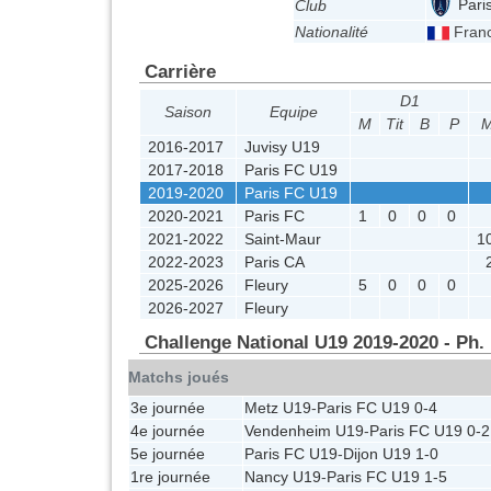
Pari
Club
Nationalité
Fran
Carrière
D1
Saison
Equipe
M
Tit
B
P
2016-2017
Juvisy U19
2017-2018
Paris FC U19
2019-2020
Paris FC U19
2020-2021
Paris FC
1
0
0
0
2021-2022
Saint-Maur
1
2022-2023
Paris CA
2025-2026
Fleury
5
0
0
0
2026-2027
Fleury
Challenge National U19 2019-2020 - Ph.
Matchs joués
3e journée
Metz U19
-
Paris FC U19
0-4
4e journée
Vendenheim U19
-
Paris FC U19
0-2
5e journée
Paris FC U19
-
Dijon U19
1-0
1re journée
Nancy U19
-
Paris FC U19
1-5