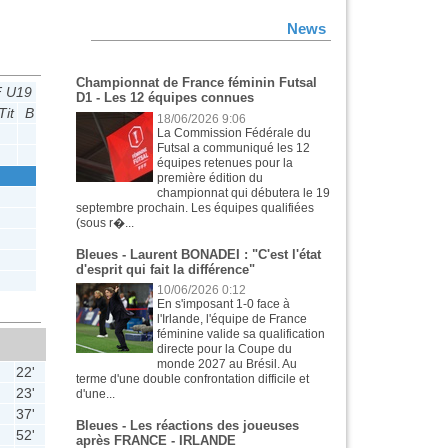
News
Championnat de France féminin Futsal
 U19 - EL
D1 - Les 12 équipes connues
Tit
B
P
18/06/2026 9:06
La Commission Fédérale du
Futsal a communiqué les 12
équipes retenues pour la
première édition du
championnat qui débutera le 19
septembre prochain. Les équipes qualifiées
(sous r�...
Bleues - Laurent BONADEI : "C'est l'état
d'esprit qui fait la différence"
10/06/2026 0:12
En s'imposant 1-0 face à
l'Irlande, l'équipe de France
féminine valide sa qualification
directe pour la Coupe du
monde 2027 au Brésil. Au
22'
terme d'une double confrontation difficile et
23'
d'une...
37'
Bleues - Les réactions des joueuses
52'
après FRANCE - IRLANDE