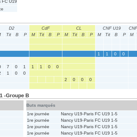
s FC U19
ce
D2
CdF
CL
CNF U19
CNF
M
Tit
B
P
M
Tit
B
P
M
Tit
B
P
M
Tit
B
P
M
1
1
0
0
0
7
0
1
1
1
0
0
2
1
0
0
2
0
0
0
 1 -Groupe B
Buts marqués
1re journée
Nancy U19
-
Paris FC U19
1-5
1re journée
Nancy U19
-
Paris FC U19
1-5
1re journée
Nancy U19
-
Paris FC U19
1-5
1re journée
Nancy U19
-
Paris FC U19
1-5