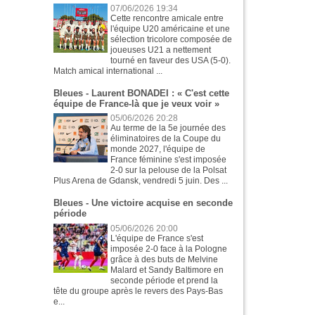
07/06/2026 19:34
Cette rencontre amicale entre
l'équipe U20 américaine et une
sélection tricolore composée de
joueuses U21 a nettement
tourné en faveur des USA (5-0).
Match amical international ...
Bleues - Laurent BONADEI : « C'est cette
équipe de France-là que je veux voir »
05/06/2026 20:28
Au terme de la 5e journée des
éliminatoires de la Coupe du
monde 2027, l'équipe de
France féminine s'est imposée
2-0 sur la pelouse de la Polsat
Plus Arena de Gdansk, vendredi 5 juin. Des ...
Bleues - Une victoire acquise en seconde
période
05/06/2026 20:00
L'équipe de France s'est
imposée 2-0 face à la Pologne
grâce à des buts de Melvine
Malard et Sandy Baltimore en
seconde période et prend la
tête du groupe après le revers des Pays-Bas
e...