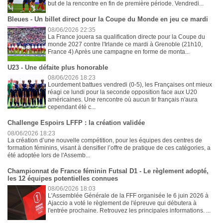
but de la rencontre en fin de première période. Vendredi...
Bleues - Un billet direct pour la Coupe du Monde en jeu ce mardi
08/06/2026 22:35
La France jouera sa qualification directe pour la Coupe du
monde 2027 contre l'Irlande ce mardi à Grenoble (21h10,
France 4) Après une campagne en forme de monta...
U23 - Une défaite plus honorable
08/06/2026 18:23
Lourdement battues vendredi (0-5), les Françaises ont mieux
réagi ce lundi pour la seconde opposition face aux U20
américaines. Une rencontre où aucun tir français n'aura
cependant été c...
Challenge Espoirs LFFP : la création validée
08/06/2026 18:23
La création d’une nouvelle compétition, pour les équipes des centres de
formation féminins, visant à densifier l’offre de pratique de ces catégories, a
été adoptée lors de l'Assemb...
Championnat de France féminin Futsal D1 - Le règlement adopté,
les 12 équipes potentielles connues
08/06/2026 18:03
L'Assemblée Générale de la FFF organisée le 6 juin 2026 à
Ajaccio a voté le règlement de l'épreuve qui débutera à
l'entrée prochaine. Retrouvez les principales informations. ...