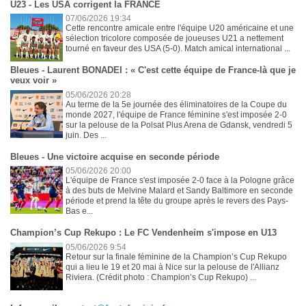
U23 - Les USA corrigent la FRANCE
07/06/2026 19:34
Cette rencontre amicale entre l'équipe U20 américaine et une
sélection tricolore composée de joueuses U21 a nettement
tourné en faveur des USA (5-0). Match amical international ...
Bleues - Laurent BONADEI : « C'est cette équipe de France-là que je
veux voir »
05/06/2026 20:28
Au terme de la 5e journée des éliminatoires de la Coupe du
monde 2027, l'équipe de France féminine s'est imposée 2-0
sur la pelouse de la Polsat Plus Arena de Gdansk, vendredi 5
juin. Des ...
Bleues - Une victoire acquise en seconde période
05/06/2026 20:00
L'équipe de France s'est imposée 2-0 face à la Pologne grâce
à des buts de Melvine Malard et Sandy Baltimore en seconde
période et prend la tête du groupe après le revers des Pays-
Bas e...
Champion’s Cup Rekupo : Le FC Vendenheim s'impose en U13
05/06/2026 9:54
Retour sur la finale féminine de la Champion’s Cup Rekupo
qui a lieu le 19 et 20 mai à Nice sur la pelouse de l'Allianz
Riviera. (Crédit photo : Champion’s Cup Rekupo) ...