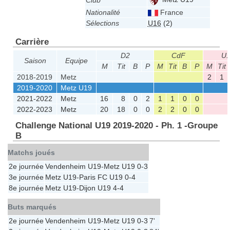
Club
Nationalité
France
Sélections
U16
(2)
Carrière
D2
CdF
U1
Saison
Equipe
M
Tit
B
P
M
Tit
B
P
M
Tit
2018-2019
Metz
2
1
2019-2020
Metz U19
2021-2022
Metz
16
8
0
2
1
1
0
0
2022-2023
Metz
20
18
0
0
2
2
0
0
Challenge National U19 2019-2020 - Ph. 1 -Groupe
B
Matchs joués
2e journée
Vendenheim U19
-
Metz U19
0-3
3e journée
Metz U19
-
Paris FC U19
0-4
8e journée
Metz U19
-
Dijon U19
4-4
Buts marqués
2e journée
Vendenheim U19
-
Metz U19
0-3
7'