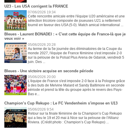
U23 - Les USA corrigent la FRANCE
07/06/2026 19:34
Cette rencontre amicale entre l'équipe U20 américaine et une
sélection tricolore composée de joueuses U21 a nettement
tourné en faveur des USA (5-0). Match amical international ...
Bleues - Laurent BONADEI : « C'est cette équipe de France-là que je
veux voir »
05/06/2026 20:28
Au terme de la 5e journée des éliminatoires de la Coupe du
monde 2027, l'équipe de France féminine s'est imposée 2-0
sur la pelouse de la Polsat Plus Arena de Gdansk, vendredi 5
juin. Des ...
Bleues - Une victoire acquise en seconde période
05/06/2026 20:00
L'équipe de France s'est imposée 2-0 face à la Pologne grâce
à des buts de Melvine Malard et Sandy Baltimore en seconde
période et prend la tête du groupe après le revers des Pays-
Bas e...
Champion’s Cup Rekupo : Le FC Vendenheim s'impose en U13
05/06/2026 9:54
Retour sur la finale féminine de la Champion’s Cup Rekupo
qui a lieu le 19 et 20 mai à Nice sur la pelouse de l'Allianz
Riviera. (Crédit photo : Champion’s Cup Rekupo) ...