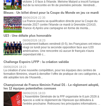
victoire 1-0 face à l'Irlande. Melvine Malard a inscrit l'unique
but de la rencontre en fin de première période. Vendredi...
Bleues - Un billet direct pour la Coupe du Monde en jeu ce mardi
08/06/2026 22:35
La France jouera sa qualification directe pour la Coupe du
monde 2027 contre l'Irlande ce mardi à Grenoble (21h10,
France 4) Après une campagne en forme de monta...
U23 - Une défaite plus honorable
08/06/2026 18:23
Lourdement battues vendredi (0-5), les Françaises ont mieux
réagi ce lundi pour la seconde opposition face aux U20
américaines. Une rencontre où aucun tir français n'aura
cependant été c...
Challenge Espoirs LFFP : la création validée
08/06/2026 18:23
La création d’une nouvelle compétition, pour les équipes des centres de
formation féminins, visant à densifier l’offre de pratique de ces catégories, a
été adoptée lors de l'Assemb...
Championnat de France féminin Futsal D1 - Le règlement adopté,
les 12 équipes potentielles connues
08/06/2026 18:03
L'Assemblée Générale de la FFF organisée le 6 juin 2026 à
Ajaccio a voté le règlement de l'épreuve qui débutera à
l'entrée prochaine. Retrouvez les principales informations. ...