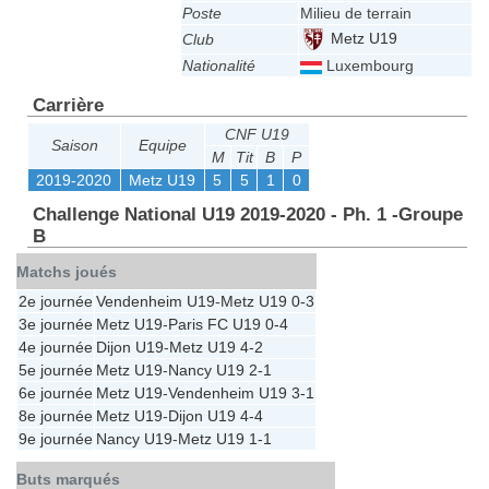
Poste
Milieu de terrain
Metz U19
Club
Nationalité
Luxembourg
Carrière
CNF U19
Saison
Equipe
M
Tit
B
P
2019-2020
Metz U19
5
5
1
0
Challenge National U19 2019-2020 - Ph. 1 -Groupe
B
Matchs joués
2e journée
Vendenheim U19
-
Metz U19
0-3
3e journée
Metz U19
-
Paris FC U19
0-4
4e journée
Dijon U19
-
Metz U19
4-2
5e journée
Metz U19
-
Nancy U19
2-1
6e journée
Metz U19
-
Vendenheim U19
3-1
8e journée
Metz U19
-
Dijon U19
4-4
9e journée
Nancy U19
-
Metz U19
1-1
Buts marqués