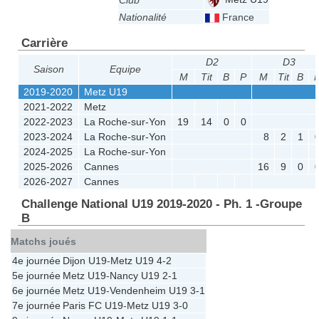
Club
Nationalité
France
Carrière
D2
D3
Saison
Equipe
M
Tit
B
P
M
Tit
B
2019-2020
Metz U19
2021-2022
Metz
2022-2023
La Roche-sur-Yon
19
14
0
0
2023-2024
La Roche-sur-Yon
8
2
1
2024-2025
La Roche-sur-Yon
2025-2026
Cannes
16
9
0
2026-2027
Cannes
Challenge National U19 2019-2020 - Ph. 1 -Groupe
B
Matchs joués
4e journée
Dijon U19
-
Metz U19
4-2
5e journée
Metz U19
-
Nancy U19
2-1
6e journée
Metz U19
-
Vendenheim U19
3-1
7e journée
Paris FC U19
-
Metz U19
3-0