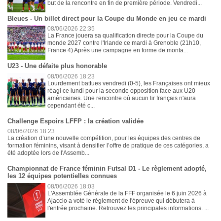
but de la rencontre en fin de première période. Vendredi...
Bleues - Un billet direct pour la Coupe du Monde en jeu ce mardi
08/06/2026 22:35
La France jouera sa qualification directe pour la Coupe du
monde 2027 contre l'Irlande ce mardi à Grenoble (21h10,
France 4) Après une campagne en forme de monta...
U23 - Une défaite plus honorable
08/06/2026 18:23
Lourdement battues vendredi (0-5), les Françaises ont mieux
réagi ce lundi pour la seconde opposition face aux U20
américaines. Une rencontre où aucun tir français n'aura
cependant été c...
Challenge Espoirs LFFP : la création validée
08/06/2026 18:23
La création d’une nouvelle compétition, pour les équipes des centres de
formation féminins, visant à densifier l’offre de pratique de ces catégories, a
été adoptée lors de l'Assemb...
Championnat de France féminin Futsal D1 - Le règlement adopté,
les 12 équipes potentielles connues
08/06/2026 18:03
L'Assemblée Générale de la FFF organisée le 6 juin 2026 à
Ajaccio a voté le règlement de l'épreuve qui débutera à
l'entrée prochaine. Retrouvez les principales informations. ...