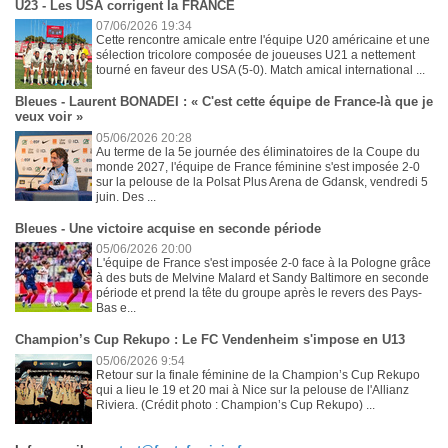
U23 - Les USA corrigent la FRANCE
07/06/2026 19:34
Cette rencontre amicale entre l'équipe U20 américaine et une
sélection tricolore composée de joueuses U21 a nettement
tourné en faveur des USA (5-0). Match amical international ...
Bleues - Laurent BONADEI : « C'est cette équipe de France-là que je
veux voir »
05/06/2026 20:28
Au terme de la 5e journée des éliminatoires de la Coupe du
monde 2027, l'équipe de France féminine s'est imposée 2-0
sur la pelouse de la Polsat Plus Arena de Gdansk, vendredi 5
juin. Des ...
Bleues - Une victoire acquise en seconde période
05/06/2026 20:00
L'équipe de France s'est imposée 2-0 face à la Pologne grâce
à des buts de Melvine Malard et Sandy Baltimore en seconde
période et prend la tête du groupe après le revers des Pays-
Bas e...
Champion’s Cup Rekupo : Le FC Vendenheim s'impose en U13
05/06/2026 9:54
Retour sur la finale féminine de la Champion’s Cup Rekupo
qui a lieu le 19 et 20 mai à Nice sur la pelouse de l'Allianz
Riviera. (Crédit photo : Champion’s Cup Rekupo) ...