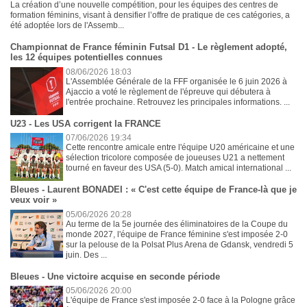
La création d’une nouvelle compétition, pour les équipes des centres de
formation féminins, visant à densifier l’offre de pratique de ces catégories, a
été adoptée lors de l'Assemb...
Championnat de France féminin Futsal D1 - Le règlement adopté,
les 12 équipes potentielles connues
08/06/2026 18:03
L'Assemblée Générale de la FFF organisée le 6 juin 2026 à
Ajaccio a voté le règlement de l'épreuve qui débutera à
l'entrée prochaine. Retrouvez les principales informations. ...
U23 - Les USA corrigent la FRANCE
07/06/2026 19:34
Cette rencontre amicale entre l'équipe U20 américaine et une
sélection tricolore composée de joueuses U21 a nettement
tourné en faveur des USA (5-0). Match amical international ...
Bleues - Laurent BONADEI : « C'est cette équipe de France-là que je
veux voir »
05/06/2026 20:28
Au terme de la 5e journée des éliminatoires de la Coupe du
monde 2027, l'équipe de France féminine s'est imposée 2-0
sur la pelouse de la Polsat Plus Arena de Gdansk, vendredi 5
juin. Des ...
Bleues - Une victoire acquise en seconde période
05/06/2026 20:00
L'équipe de France s'est imposée 2-0 face à la Pologne grâce