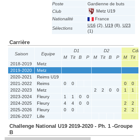
Poste
Gardienne de buts
Metz U19
Club
Nationalité
France
U16
(2)
,
U19
(8)
,
U23
Sélections
(1)
Carrière
D1
D2
Cd
Saison
Equipe
M
Tit
B
P
M
Tit
B
P
M
Tit
2018-2019
Metz
2019-2020
Metz
2020-2021
Reims U19
2021-2022
Reims
0
0
0
0
2022-2023
Metz
2
2
0
0
1
1
2023-2024
Fleury
1
1
0
0
2024-2025
Fleury
4
4
0
0
2
2
2025-2026
Fleury
0
0
2
2
2026-2027
Lille
Challenge National U19 2019-2020 - Ph. 1 -Groupe
B