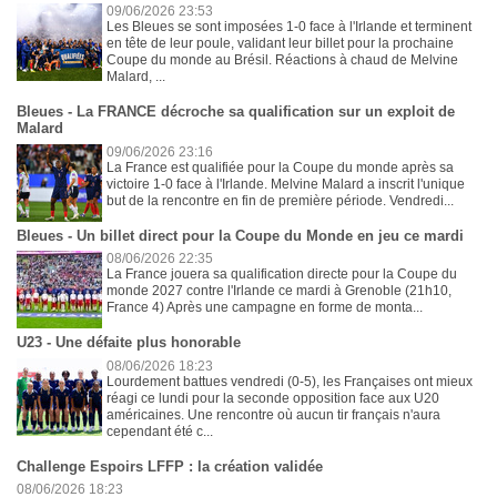
09/06/2026 23:53
Les Bleues se sont imposées 1-0 face à l'Irlande et terminent
en tête de leur poule, validant leur billet pour la prochaine
Coupe du monde au Brésil. Réactions à chaud de Melvine
Malard, ...
Bleues - La FRANCE décroche sa qualification sur un exploit de
Malard
09/06/2026 23:16
La France est qualifiée pour la Coupe du monde après sa
victoire 1-0 face à l'Irlande. Melvine Malard a inscrit l'unique
but de la rencontre en fin de première période. Vendredi...
Bleues - Un billet direct pour la Coupe du Monde en jeu ce mardi
08/06/2026 22:35
La France jouera sa qualification directe pour la Coupe du
monde 2027 contre l'Irlande ce mardi à Grenoble (21h10,
France 4) Après une campagne en forme de monta...
U23 - Une défaite plus honorable
08/06/2026 18:23
Lourdement battues vendredi (0-5), les Françaises ont mieux
réagi ce lundi pour la seconde opposition face aux U20
américaines. Une rencontre où aucun tir français n'aura
cependant été c...
Challenge Espoirs LFFP : la création validée
08/06/2026 18:23