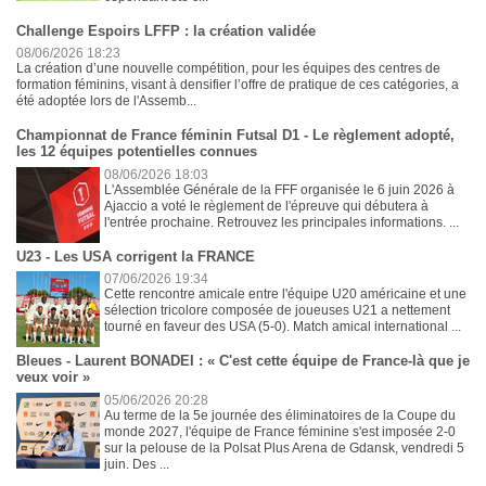
Challenge Espoirs LFFP : la création validée
08/06/2026 18:23
La création d’une nouvelle compétition, pour les équipes des centres de
formation féminins, visant à densifier l’offre de pratique de ces catégories, a
été adoptée lors de l'Assemb...
Championnat de France féminin Futsal D1 - Le règlement adopté,
les 12 équipes potentielles connues
08/06/2026 18:03
L'Assemblée Générale de la FFF organisée le 6 juin 2026 à
Ajaccio a voté le règlement de l'épreuve qui débutera à
l'entrée prochaine. Retrouvez les principales informations. ...
U23 - Les USA corrigent la FRANCE
07/06/2026 19:34
Cette rencontre amicale entre l'équipe U20 américaine et une
sélection tricolore composée de joueuses U21 a nettement
tourné en faveur des USA (5-0). Match amical international ...
Bleues - Laurent BONADEI : « C'est cette équipe de France-là que je
veux voir »
05/06/2026 20:28
Au terme de la 5e journée des éliminatoires de la Coupe du
monde 2027, l'équipe de France féminine s'est imposée 2-0
sur la pelouse de la Polsat Plus Arena de Gdansk, vendredi 5
juin. Des ...