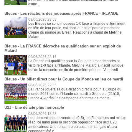
d'une...
Bleues - Les réactions des joueuses après FRANCE - IRLANDE
09/06/2026 23:53
Les Bleues se sont imposées 1-0 face à l'Irlande et terminent
en tête de leur poule, validant leur billet pour la prochaine
Coupe du monde au Brésil. Réactions à chaud de Melvine
Malard, ...
Bleues - La FRANCE décroche sa qualification sur un exploit de
Malard
09/06/2026 23:16
La France est qualifiée pour la Coupe du monde après sa
victoire 1-0 face à l'Irlande. Melvine Malard a inscrit l'unique
but de la rencontre en fin de première période. Vendredi...
Bleues - Un billet direct pour la Coupe du Monde en jeu ce mardi
08/06/2026 22:35
La France jouera sa qualification directe pour la Coupe du
monde 2027 contre l'Irlande ce mardi à Grenoble (21h10,
France 4) Après une campagne en forme de monta...
U23 - Une défaite plus honorable
08/06/2026 18:23
Lourdement battues vendredi (0-5), les Françaises ont mieux
réagi ce lundi pour la seconde opposition face aux U20
américaines. Une rencontre où aucun tir français n'aura
cependant été c...