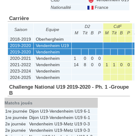
Club
Nationalité
France
Carrière
D2
CdF
Saison
Equipe
M
Tit
B
P
M
Tit
B
P
2018-2019
Oberhergheim
2019-2020
Vendenheim U19
2019-2020
Vendenheim
2020-2021
Vendenheim
1
0
0
0
2021-2022
Vendenheim
14
8
0
0
1
1
0
0
2023-2024
Vendenheim
2024-2025
Vendenheim
Challenge National U19 2019-2020 - Ph. 1 -Groupe
B
Matchs joués
1re journée
Dijon U19
-
Vendenheim U19
6-1
1re journée
Dijon U19
-
Vendenheim U19
6-1
2e journée
Vendenheim U19
-
Metz U19
0-3
2e journée
Vendenheim U19
-
Metz U19
0-3