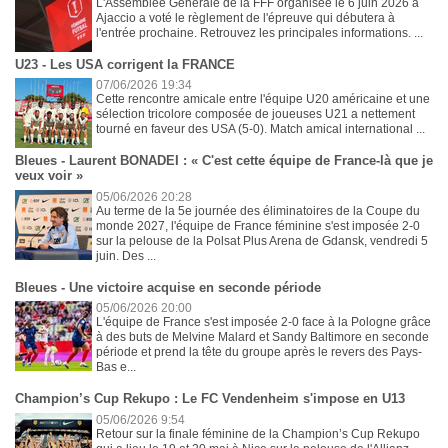
L'Assemblée Générale de la FFF organisée le 6 juin 2026 à
Ajaccio a voté le règlement de l'épreuve qui débutera à
l'entrée prochaine. Retrouvez les principales informations. ...
U23 - Les USA corrigent la FRANCE
07/06/2026 19:34
Cette rencontre amicale entre l'équipe U20 américaine et une
sélection tricolore composée de joueuses U21 a nettement
tourné en faveur des USA (5-0). Match amical international ...
Bleues - Laurent BONADEI : « C'est cette équipe de France-là que je
veux voir »
05/06/2026 20:28
Au terme de la 5e journée des éliminatoires de la Coupe du
monde 2027, l'équipe de France féminine s'est imposée 2-0
sur la pelouse de la Polsat Plus Arena de Gdansk, vendredi 5
juin. Des ...
Bleues - Une victoire acquise en seconde période
05/06/2026 20:00
L'équipe de France s'est imposée 2-0 face à la Pologne grâce
à des buts de Melvine Malard et Sandy Baltimore en seconde
période et prend la tête du groupe après le revers des Pays-
Bas e...
Champion’s Cup Rekupo : Le FC Vendenheim s'impose en U13
05/06/2026 9:54
Retour sur la finale féminine de la Champion’s Cup Rekupo