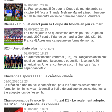
Malard
09/06/2026 23:16
La France est qualifiée pour la Coupe du monde après sa
victoire 1-0 face à l'Irlande. Melvine Malard a inscrit l'unique
but de la rencontre en fin de première période. Vendredi...
Bleues - Un billet direct pour la Coupe du Monde en jeu ce mardi
08/06/2026 22:35
La France jouera sa qualification directe pour la Coupe du
monde 2027 contre l'Irlande ce mardi à Grenoble (21h10,
France 4) Après une campagne en forme de monta...
U23 - Une défaite plus honorable
08/06/2026 18:23
Lourdement battues vendredi (0-5), les Françaises ont mieux
réagi ce lundi pour la seconde opposition face aux U20
américaines. Une rencontre où aucun tir français n'aura
cependant été c...
Challenge Espoirs LFFP : la création validée
08/06/2026 18:23
La création d’une nouvelle compétition, pour les équipes des centres de
formation féminins, visant à densifier l’offre de pratique de ces catégories, a
été adoptée lors de l'Assemb...
Championnat de France féminin Futsal D1 - Le règlement adopté,
les 12 équipes potentielles connues
08/06/2026 18:03