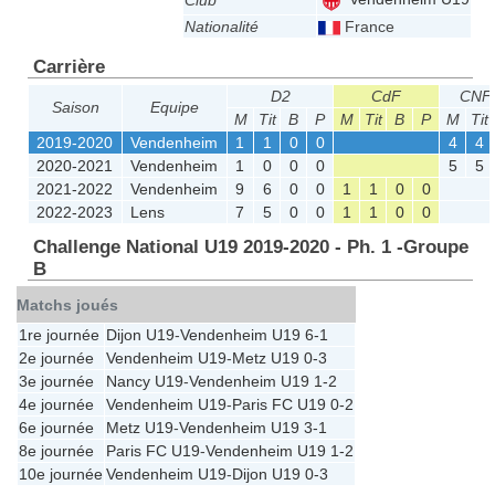
Club
Nationalité
France
Carrière
D2
CdF
CNF
Saison
Equipe
M
Tit
B
P
M
Tit
B
P
M
Tit
2019-2020
Vendenheim
1
1
0
0
4
4
2020-2021
Vendenheim
1
0
0
0
5
5
2021-2022
Vendenheim
9
6
0
0
1
1
0
0
2022-2023
Lens
7
5
0
0
1
1
0
0
Challenge National U19 2019-2020 - Ph. 1 -Groupe
B
Matchs joués
1re journée
Dijon U19
-
Vendenheim U19
6-1
2e journée
Vendenheim U19
-
Metz U19
0-3
3e journée
Nancy U19
-
Vendenheim U19
1-2
4e journée
Vendenheim U19
-
Paris FC U19
0-2
6e journée
Metz U19
-
Vendenheim U19
3-1
8e journée
Paris FC U19
-
Vendenheim U19
1-2
10e journée
Vendenheim U19
-
Dijon U19
0-3