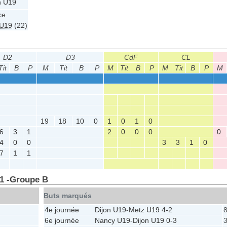
n U19
ce
U19
(22)
D2
D3
CdF
CL
Tit
B
P
M
Tit
B
P
M
Tit
B
P
M
Tit
B
P
M
19
18
10
0
1
0
1
0
6
3
1
2
0
0
0
0
4
0
0
3
3
1
0
7
1
1
 1 -Groupe B
Buts marqués
4e journée
Dijon U19
-
Metz U19
4-2
8
6e journée
Nancy U19
-
Dijon U19
0-3
3