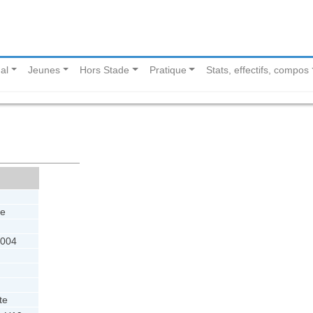
al
Jeunes
Hors Stade
Pratique
Stats, effectifs, compos
ne
2004
te