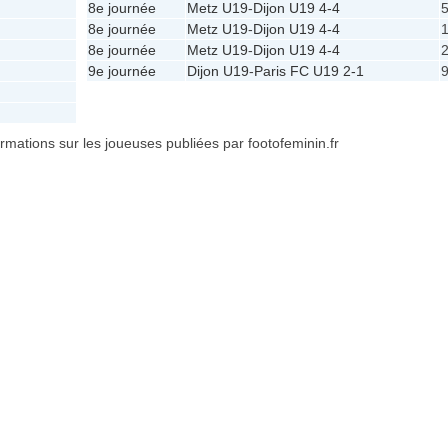
8e journée
Metz U19
-
Dijon U19
4-4
5
8e journée
Metz U19
-
Dijon U19
4-4
1
8e journée
Metz U19
-
Dijon U19
4-4
2
9e journée
Dijon U19
-
Paris FC U19
2-1
9
formations sur les joueuses publiées par footofeminin.fr