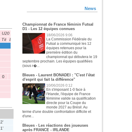
News
Championnat de France féminin Futsal
D1 - Les 12 équipes connues
U20
U19
U16
CNF U19
CNF 
18/06/2026 9:06
La Commission Fédérale du
Tit
B
P
M
Tit
B
P
M
Tit
B
P
M
Tit
B
P
M
Tit
Futsal a communiqué les 12
3
1
0
0
8
5
6
0
équipes retenues pour la
5
5
2
0
première édition du
championnat qui débutera le 19
8
6
1
2
6
5
septembre prochain. Les équipes qualifiées
14
8
0
1
1
1
(sous r�...
Bleues - Laurent BONADEI : "C'est l'état
0
d'esprit qui fait la différence"
10/06/2026 0:12
En s'imposant 1-0 face à
l'Irlande, l'équipe de France
féminine valide sa qualification
directe pour la Coupe du
monde 2027 au Brésil. Au
terme d'une double confrontation difficile et
d'une...
2'
Bleues - Les réactions des joueuses
1'
après FRANCE - IRLANDE