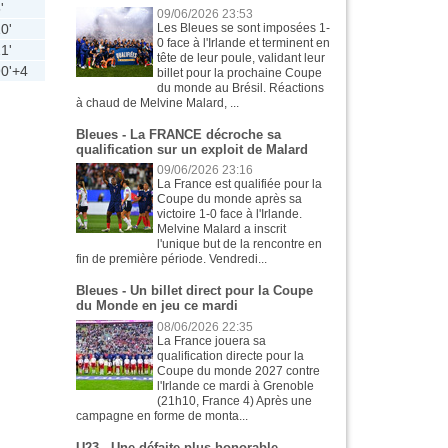
'
09/06/2026 23:53
0'
Les Bleues se sont imposées 1-
0 face à l'Irlande et terminent en
1'
tête de leur poule, validant leur
0'+4
billet pour la prochaine Coupe
du monde au Brésil. Réactions
à chaud de Melvine Malard, ...
Bleues - La FRANCE décroche sa
qualification sur un exploit de Malard
09/06/2026 23:16
La France est qualifiée pour la
Coupe du monde après sa
victoire 1-0 face à l'Irlande.
Melvine Malard a inscrit
l'unique but de la rencontre en
fin de première période. Vendredi...
Bleues - Un billet direct pour la Coupe
du Monde en jeu ce mardi
08/06/2026 22:35
La France jouera sa
qualification directe pour la
Coupe du monde 2027 contre
l'Irlande ce mardi à Grenoble
(21h10, France 4) Après une
campagne en forme de monta...
U23 - Une défaite plus honorable