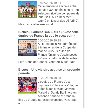
07/06/2026 19:34
Cette rencontre amicale entre
l'équipe U20 américaine et une
sélection tricolore composée de
joueuses U21 a nettement
tourné en faveur des USA (5-0).
Match amical international ...
Bleues - Laurent BONADEI : « C'est cette
équipe de France-là que je veux voir »
05/06/2026 20:28
Au terme de la 5e journée des
éliminatoires de la Coupe du
monde 2027, l'équipe de
France féminine s'est imposée
2-0 sur la pelouse de la Polsat
Plus Arena de Gdansk, vendredi 5 juin. Des ...
Bleues - Une victoire acquise en seconde
période
05/06/2026 20:00
L'équipe de France s'est
imposée 2-0 face à la Pologne
grâce à des buts de Melvine
Malard et Sandy Baltimore en
seconde période et prend la
tête du groupe après le revers des Pays-Bas
e...