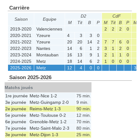
Carrière
D2
CdF
Saison
Equipe
M
Tit
B
P
M
Tit
B
P
M
2019-2020
Valenciennes
2
2
2
0
2020-2021
Yzeure
4
3
3
0
2021-2022
Yzeure
20
20
14
2
7
7
6
0
2022-2023
Nantes
14
6
1
2
3
1
2
0
2023-2024
Montauban
16
13
9
1
2
1
1
0
2024-2025
Metz
18
14
6
2
1
0
0
0
2025-2026
Metz
12
4
0
0
3
Saison 2025-2026
Matchs joués
1re journée
Metz
-
Nice
1-2
75 min.
3e journée
Metz
-
Guingamp
2-0
9 min.
2e journée
Reims
-
Metz
1-3
90 min.
5e journée
Metz
-
Toulouse
0-2
12 min.
6e journée
Grenoble
-
Metz
1-2
70 min.
7e journée
Metz
-
Saint-Malo
2-3
80 min.
3e journée
Metz
-
Dijon
1-3
25 min.