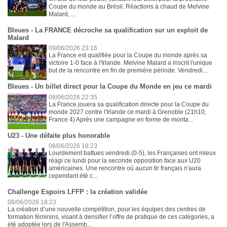
Coupe du monde au Brésil. Réactions à chaud de Melvine
Malard, ...
Bleues - La FRANCE décroche sa qualification sur un exploit de
Malard
09/06/2026 23:16
La France est qualifiée pour la Coupe du monde après sa
victoire 1-0 face à l'Irlande. Melvine Malard a inscrit l'unique
but de la rencontre en fin de première période. Vendredi...
Bleues - Un billet direct pour la Coupe du Monde en jeu ce mardi
08/06/2026 22:35
La France jouera sa qualification directe pour la Coupe du
monde 2027 contre l'Irlande ce mardi à Grenoble (21h10,
France 4) Après une campagne en forme de monta...
U23 - Une défaite plus honorable
08/06/2026 18:23
Lourdement battues vendredi (0-5), les Françaises ont mieux
réagi ce lundi pour la seconde opposition face aux U20
américaines. Une rencontre où aucun tir français n'aura
cependant été c...
Challenge Espoirs LFFP : la création validée
08/06/2026 18:23
La création d’une nouvelle compétition, pour les équipes des centres de
formation féminins, visant à densifier l’offre de pratique de ces catégories, a
été adoptée lors de l'Assemb...