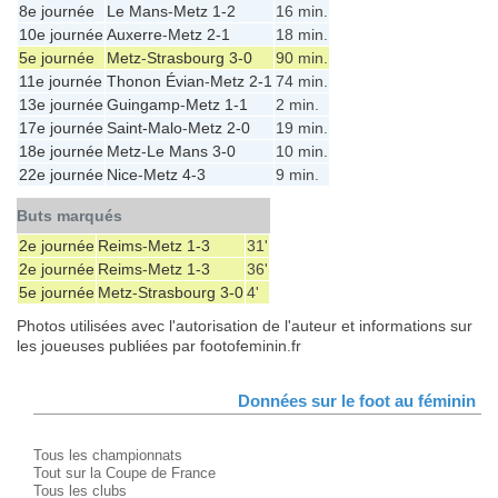
8e journée
Le Mans
-
Metz
1-2
16 min.
10e journée
Auxerre
-
Metz
2-1
18 min.
5e journée
Metz
-
Strasbourg
3-0
90 min.
11e journée
Thonon Évian
-
Metz
2-1
74 min.
13e journée
Guingamp
-
Metz
1-1
2 min.
17e journée
Saint-Malo
-
Metz
2-0
19 min.
18e journée
Metz
-
Le Mans
3-0
10 min.
22e journée
Nice
-
Metz
4-3
9 min.
Buts marqués
2e journée
Reims
-
Metz
1-3
31'
2e journée
Reims
-
Metz
1-3
36'
5e journée
Metz
-
Strasbourg
3-0
4'
Photos utilisées avec l'autorisation de l'auteur et informations sur
les joueuses publiées par footofeminin.fr
Données sur le foot au féminin
Tous les championnats
Tout sur la Coupe de France
Tous les clubs