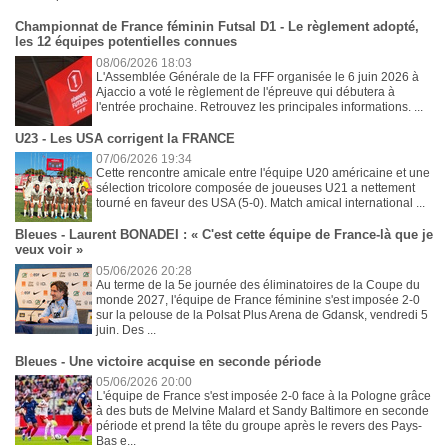
Championnat de France féminin Futsal D1 - Le règlement adopté,
les 12 équipes potentielles connues
08/06/2026 18:03
L'Assemblée Générale de la FFF organisée le 6 juin 2026 à
Ajaccio a voté le règlement de l'épreuve qui débutera à
l'entrée prochaine. Retrouvez les principales informations. ...
U23 - Les USA corrigent la FRANCE
07/06/2026 19:34
Cette rencontre amicale entre l'équipe U20 américaine et une
sélection tricolore composée de joueuses U21 a nettement
tourné en faveur des USA (5-0). Match amical international ...
Bleues - Laurent BONADEI : « C'est cette équipe de France-là que je
veux voir »
05/06/2026 20:28
Au terme de la 5e journée des éliminatoires de la Coupe du
monde 2027, l'équipe de France féminine s'est imposée 2-0
sur la pelouse de la Polsat Plus Arena de Gdansk, vendredi 5
juin. Des ...
Bleues - Une victoire acquise en seconde période
05/06/2026 20:00
L'équipe de France s'est imposée 2-0 face à la Pologne grâce
à des buts de Melvine Malard et Sandy Baltimore en seconde
période et prend la tête du groupe après le revers des Pays-
Bas e...