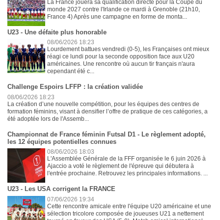
La France jouera sa qualification directe pour la Coupe du
monde 2027 contre l'Irlande ce mardi à Grenoble (21h10,
France 4) Après une campagne en forme de monta...
U23 - Une défaite plus honorable
08/06/2026 18:23
Lourdement battues vendredi (0-5), les Françaises ont mieux
réagi ce lundi pour la seconde opposition face aux U20
américaines. Une rencontre où aucun tir français n'aura
cependant été c...
Challenge Espoirs LFFP : la création validée
08/06/2026 18:23
La création d’une nouvelle compétition, pour les équipes des centres de
formation féminins, visant à densifier l’offre de pratique de ces catégories, a
été adoptée lors de l'Assemb...
Championnat de France féminin Futsal D1 - Le règlement adopté,
les 12 équipes potentielles connues
08/06/2026 18:03
L'Assemblée Générale de la FFF organisée le 6 juin 2026 à
Ajaccio a voté le règlement de l'épreuve qui débutera à
l'entrée prochaine. Retrouvez les principales informations. ...
U23 - Les USA corrigent la FRANCE
07/06/2026 19:34
Cette rencontre amicale entre l'équipe U20 américaine et une
sélection tricolore composée de joueuses U21 a nettement