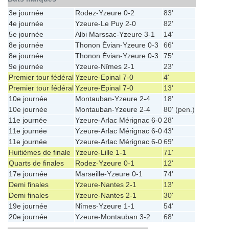
3e journée
Rodez
-
Yzeure
0-2
83'
4e journée
Yzeure
-
Le Puy
2-0
82'
5e journée
Albi Marssac
-
Yzeure
3-1
14'
8e journée
Thonon Évian
-
Yzeure
0-3
66'
8e journée
Thonon Évian
-
Yzeure
0-3
75'
9e journée
Yzeure
-
Nîmes
2-1
23'
Premier tour fédéral
Yzeure
-
Epinal
7-0
4'
Premier tour fédéral
Yzeure
-
Epinal
7-0
13'
10e journée
Montauban
-
Yzeure
2-4
18'
10e journée
Montauban
-
Yzeure
2-4
80' (pen.)
11e journée
Yzeure
-
Arlac Mérignac
6-0
28'
11e journée
Yzeure
-
Arlac Mérignac
6-0
43'
11e journée
Yzeure
-
Arlac Mérignac
6-0
69'
Huitièmes de finale
Yzeure
-
Lille
1-1
71'
Quarts de finales
Rodez
-
Yzeure
0-1
12'
17e journée
Marseille
-
Yzeure
0-1
74'
Demi finales
Yzeure
-
Nantes
2-1
13'
Demi finales
Yzeure
-
Nantes
2-1
30'
19e journée
Nîmes
-
Yzeure
1-1
54'
20e journée
Yzeure
-
Montauban
3-2
68'