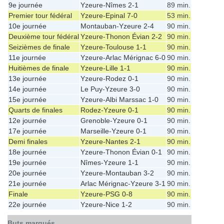
9e journée
Yzeure
-
Nîmes
2-1
89 min.
Premier tour fédéral
Yzeure
-
Epinal
7-0
53 min.
10e journée
Montauban
-
Yzeure
2-4
90 min.
Deuxième tour fédéral
Yzeure
-
Thonon Évian
2-2
90 min.
Seizièmes de finale
Yzeure
-
Toulouse
1-1
90 min.
11e journée
Yzeure
-
Arlac Mérignac
6-0
90 min.
Huitièmes de finale
Yzeure
-
Lille
1-1
90 min.
13e journée
Yzeure
-
Rodez
0-1
90 min.
14e journée
Le Puy
-
Yzeure
3-0
90 min.
15e journée
Yzeure
-
Albi Marssac
1-0
90 min.
Quarts de finales
Rodez
-
Yzeure
0-1
90 min.
12e journée
Grenoble
-
Yzeure
0-1
90 min.
17e journée
Marseille
-
Yzeure
0-1
90 min.
Demi finales
Yzeure
-
Nantes
2-1
90 min.
18e journée
Yzeure
-
Thonon Évian
0-1
90 min.
19e journée
Nîmes
-
Yzeure
1-1
90 min.
20e journée
Yzeure
-
Montauban
3-2
90 min.
21e journée
Arlac Mérignac
-
Yzeure
3-1
90 min.
Finale
Yzeure
-
PSG
0-8
90 min.
22e journée
Yzeure
-
Nice
1-2
90 min.
Buts marqués