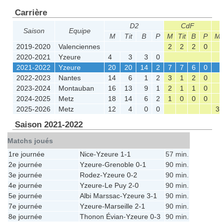
Carrière
D2
CdF
Saison
Equipe
M
Tit
B
P
M
Tit
B
P
M
2019-2020
Valenciennes
2
2
2
0
2020-2021
Yzeure
4
3
3
0
2021-2022
Yzeure
20
20
14
2
7
7
6
0
2022-2023
Nantes
14
6
1
2
3
1
2
0
2023-2024
Montauban
16
13
9
1
2
1
1
0
2024-2025
Metz
18
14
6
2
1
0
0
0
2025-2026
Metz
12
4
0
0
3
Saison 2021-2022
Matchs joués
1re journée
Nice
-
Yzeure
1-1
57 min.
2e journée
Yzeure
-
Grenoble
0-1
90 min.
3e journée
Rodez
-
Yzeure
0-2
90 min.
4e journée
Yzeure
-
Le Puy
2-0
90 min.
5e journée
Albi Marssac
-
Yzeure
3-1
90 min.
7e journée
Yzeure
-
Marseille
2-1
90 min.
8e journée
Thonon Évian
-
Yzeure
0-3
90 min.