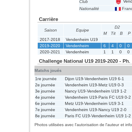
Vend
Club
Nationalité
Fran
Carrière
D2
Saison
Equipe
M
Tit
B
P
2017-2018
Vendenheim U19
2019-2020
Vendenheim
6
4
0
0
2020-2021
Vendenheim
1
1
0
0
Challenge National U19 2019-2020 - Ph.
Matchs joués
1re journée
Dijon U19
-
Vendenheim U19
6-1
2e journée
Vendenheim U19
-
Metz U19
0-3
3e journée
Nancy U19
-
Vendenheim U19
1-2
4e journée
Vendenheim U19
-
Paris FC U19
0-2
6e journée
Metz U19
-
Vendenheim U19
3-1
7e journée
Vendenheim U19
-
Nancy U19
2-0
8e journée
Paris FC U19
-
Vendenheim U19
1-2
Photos utilisées avec l'autorisation de l'auteur et in