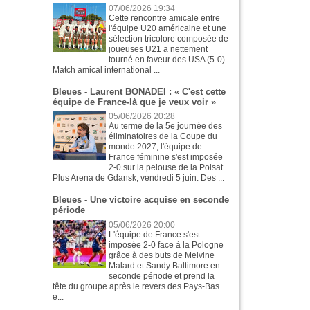
07/06/2026 19:34
Cette rencontre amicale entre
l'équipe U20 américaine et une
sélection tricolore composée de
joueuses U21 a nettement
tourné en faveur des USA (5-0).
Match amical international ...
Bleues - Laurent BONADEI : « C'est cette
équipe de France-là que je veux voir »
05/06/2026 20:28
Au terme de la 5e journée des
éliminatoires de la Coupe du
monde 2027, l'équipe de
France féminine s'est imposée
2-0 sur la pelouse de la Polsat
Plus Arena de Gdansk, vendredi 5 juin. Des ...
Bleues - Une victoire acquise en seconde
période
05/06/2026 20:00
L'équipe de France s'est
imposée 2-0 face à la Pologne
grâce à des buts de Melvine
Malard et Sandy Baltimore en
seconde période et prend la
tête du groupe après le revers des Pays-Bas
e...