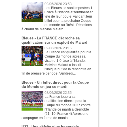
09/06/2026 23:53
Les Bleues se sont imposées 1-
0 face à l'Irlande et terminent en
tête de leur poule, validant leur
billet pour la prochaine Coupe
du monde au Brésil. Réactions
à chaud de Melvine Malard, ...
Bleues - La FRANCE décroche sa
qualification sur un exploit de Malard
09/06/2026 23:16
La France est qualifiée pour la
Coupe du monde après sa
victoire 1-0 face à l'Irlande.
Melvine Malard a inscrit
l'unique but de la rencontre en
fin de première période. Vendredi...
Bleues - Un billet direct pour la Coupe
du Monde en jeu ce mardi
08/06/2026 22:35
La France jouera sa
qualification directe pour la
Coupe du monde 2027 contre
l'Irlande ce mardi à Grenoble
(21h10, France 4) Après une
campagne en forme de monta...
U23 - Une défaite plus honorable