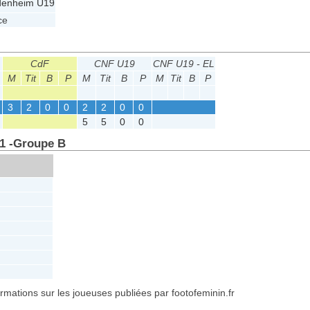
enheim U19
ce
CdF
CNF U19
CNF U19 - EL
M
Tit
B
P
M
Tit
B
P
M
Tit
B
P
3
2
0
0
2
2
0
0
5
5
0
0
 1 -Groupe B
formations sur les joueuses publiées par footofeminin.fr