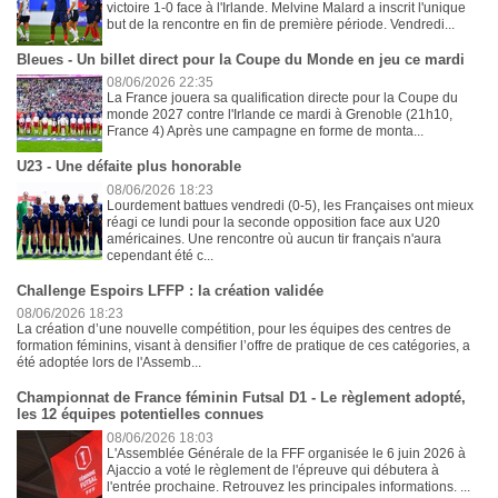
victoire 1-0 face à l'Irlande. Melvine Malard a inscrit l'unique
but de la rencontre en fin de première période. Vendredi...
Bleues - Un billet direct pour la Coupe du Monde en jeu ce mardi
08/06/2026 22:35
La France jouera sa qualification directe pour la Coupe du
monde 2027 contre l'Irlande ce mardi à Grenoble (21h10,
France 4) Après une campagne en forme de monta...
U23 - Une défaite plus honorable
08/06/2026 18:23
Lourdement battues vendredi (0-5), les Françaises ont mieux
réagi ce lundi pour la seconde opposition face aux U20
américaines. Une rencontre où aucun tir français n'aura
cependant été c...
Challenge Espoirs LFFP : la création validée
08/06/2026 18:23
La création d’une nouvelle compétition, pour les équipes des centres de
formation féminins, visant à densifier l’offre de pratique de ces catégories, a
été adoptée lors de l'Assemb...
Championnat de France féminin Futsal D1 - Le règlement adopté,
les 12 équipes potentielles connues
08/06/2026 18:03
L'Assemblée Générale de la FFF organisée le 6 juin 2026 à
Ajaccio a voté le règlement de l'épreuve qui débutera à
l'entrée prochaine. Retrouvez les principales informations. ...