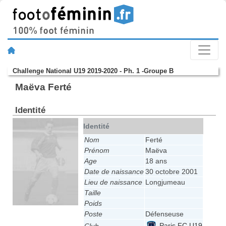
Challenge National U19 2019-2020 - Ph. 1 -Groupe B
Maëva Ferté
Identité
Identité
Nom
Ferté
Prénom
Maëva
Age
18 ans
Date de naissance
30 octobre 2001
Lieu de naissance
Longjumeau
Taille
Poids
Poste
Défenseuse
Paris FC U19