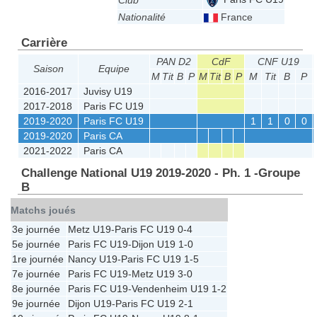
Club
Nationalité
France
Carrière
PAN D2
CdF
CNF U19
Saison
Equipe
M
Tit
B
P
M
Tit
B
P
M
Tit
B
P
2016-2017
Juvisy U19
2017-2018
Paris FC U19
2019-2020
Paris FC U19
1
1
0
0
2019-2020
Paris CA
2021-2022
Paris CA
Challenge National U19 2019-2020 - Ph. 1 -Groupe
B
Matchs joués
3e journée
Metz U19
-
Paris FC U19
0-4
5e journée
Paris FC U19
-
Dijon U19
1-0
1re journée
Nancy U19
-
Paris FC U19
1-5
7e journée
Paris FC U19
-
Metz U19
3-0
8e journée
Paris FC U19
-
Vendenheim U19
1-2
9e journée
Dijon U19
-
Paris FC U19
2-1