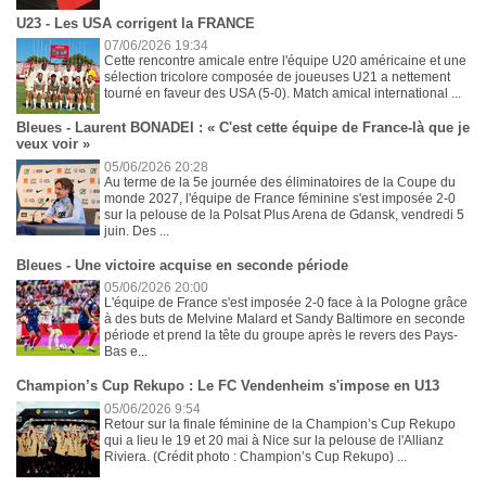
U23 - Les USA corrigent la FRANCE
07/06/2026 19:34
Cette rencontre amicale entre l'équipe U20 américaine et une
sélection tricolore composée de joueuses U21 a nettement
tourné en faveur des USA (5-0). Match amical international ...
Bleues - Laurent BONADEI : « C'est cette équipe de France-là que je
veux voir »
05/06/2026 20:28
Au terme de la 5e journée des éliminatoires de la Coupe du
monde 2027, l'équipe de France féminine s'est imposée 2-0
sur la pelouse de la Polsat Plus Arena de Gdansk, vendredi 5
juin. Des ...
Bleues - Une victoire acquise en seconde période
05/06/2026 20:00
L'équipe de France s'est imposée 2-0 face à la Pologne grâce
à des buts de Melvine Malard et Sandy Baltimore en seconde
période et prend la tête du groupe après le revers des Pays-
Bas e...
Champion’s Cup Rekupo : Le FC Vendenheim s'impose en U13
05/06/2026 9:54
Retour sur la finale féminine de la Champion’s Cup Rekupo
qui a lieu le 19 et 20 mai à Nice sur la pelouse de l'Allianz
Riviera. (Crédit photo : Champion’s Cup Rekupo) ...