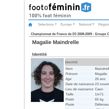
Sélections
Europe
National
Région
Championnat de France de D3 2008-2009 - Groupe 
Magalie Maindrelle
Identité
Identité
Nom
Maindrel
Prénom
Magalie
Age
26 ans
Date de naissance
23 nove
Lieu de naissance
Caen
Taille
1m71
Poids
65 kg
Poste
Défense