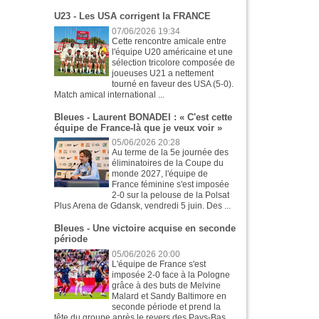
U23 - Les USA corrigent la FRANCE
07/06/2026 19:34
Cette rencontre amicale entre
l'équipe U20 américaine et une
sélection tricolore composée de
joueuses U21 a nettement
tourné en faveur des USA (5-0).
Match amical international ...
Bleues - Laurent BONADEI : « C'est cette
équipe de France-là que je veux voir »
05/06/2026 20:28
Au terme de la 5e journée des
éliminatoires de la Coupe du
monde 2027, l'équipe de
France féminine s'est imposée
2-0 sur la pelouse de la Polsat
Plus Arena de Gdansk, vendredi 5 juin. Des ...
Bleues - Une victoire acquise en seconde
période
05/06/2026 20:00
L'équipe de France s'est
imposée 2-0 face à la Pologne
grâce à des buts de Melvine
Malard et Sandy Baltimore en
seconde période et prend la
tête du groupe après le revers des Pays-Bas