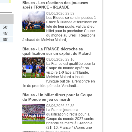
1
1
0
0
Bleues - Les réactions des joueuses
après FRANCE - IRLANDE
09/06/2026 23:53
Les Bleues se sont imposées 1-
0 face à l'Irlande et terminent en
tête de leur poule, validant leur
58'
billet pour la prochaine Coupe
45'
du monde au Brésil. Réactions
69'
à chaud de Melvine Malard, ...
Bleues - La FRANCE décroche sa
qualification sur un exploit de Malard
09/06/2026 23:16
La France est qualifiée pour la
Coupe du monde après sa
victoire 1-0 face à l'Irlande.
Melvine Malard a inscrit
l'unique but de la rencontre en
fin de première période. Vendredi...
Bleues - Un billet direct pour la Coupe
du Monde en jeu ce mardi
08/06/2026 22:35
La France jouera sa
qualification directe pour la
Coupe du monde 2027 contre
l'Irlande ce mardi à Grenoble
(21h10, France 4) Après une
campagne en forme de monta...