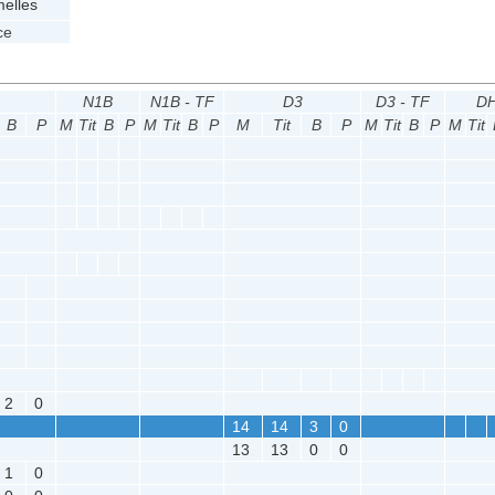
elles
ce
N1B
N1B - TF
D3
D3 - TF
D
B
P
M
Tit
B
P
M
Tit
B
P
M
Tit
B
P
M
Tit
B
P
M
Tit
2
0
14
14
3
0
13
13
0
0
1
0