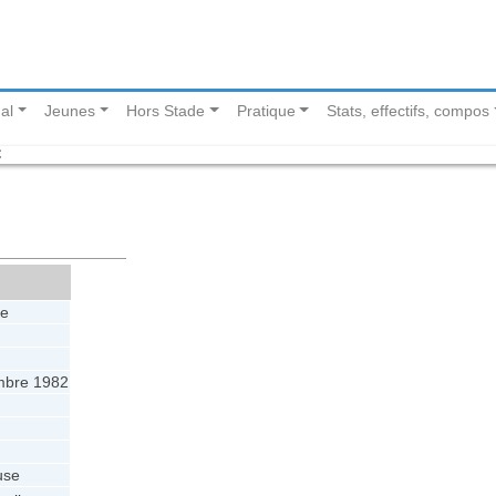
al
Jeunes
Hors Stade
Pratique
Stats, effectifs, compos
C
le
mbre 1982
use