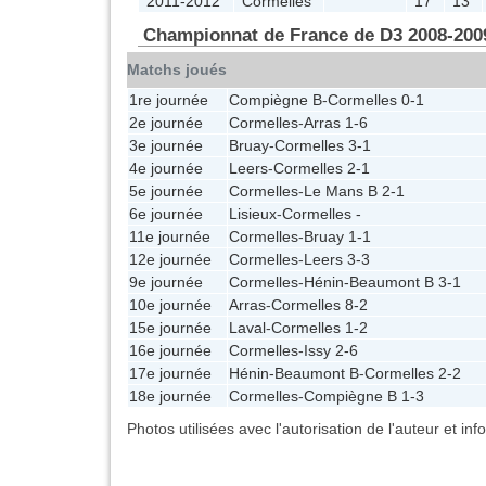
2011-2012
Cormelles
17
13
Championnat de France de D3 2008-200
Matchs joués
1re journée
Compiègne B
-
Cormelles
0-1
2e journée
Cormelles
-
Arras
1-6
3e journée
Bruay
-
Cormelles
3-1
4e journée
Leers
-
Cormelles
2-1
5e journée
Cormelles
-
Le Mans B
2-1
6e journée
Lisieux
-
Cormelles
-
11e journée
Cormelles
-
Bruay
1-1
12e journée
Cormelles
-
Leers
3-3
9e journée
Cormelles
-
Hénin-Beaumont B
3-1
10e journée
Arras
-
Cormelles
8-2
15e journée
Laval
-
Cormelles
1-2
16e journée
Cormelles
-
Issy
2-6
17e journée
Hénin-Beaumont B
-
Cormelles
2-2
18e journée
Cormelles
-
Compiègne B
1-3
Photos utilisées avec l'autorisation de l'auteur et in