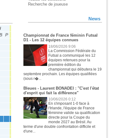
Recherche de joueuse
News
H
CdF
B
P
M
Tit
B
P
Championnat de France féminin Futsal
D1 - Les 12 équipes connues
18/06/2026 9:06
La Commission Fédérale du
Futsal a communiqué les 12
équipes retenues pour la
première édition du
championnat qui débutera le 19
septembre prochain. Les équipes qualifiées
(sous r�...
Bleues - Laurent BONADEI : "C'est l'état
d'esprit qui fait la différence"
10/06/2026 0:12
En s'imposant 1-0 face à
l'Irlande, l'équipe de France
1
1
0
0
féminine valide sa qualification
directe pour la Coupe du
monde 2027 au Brésil. Au
2
2
0
0
terme d'une double confrontation difficile et
d'une...