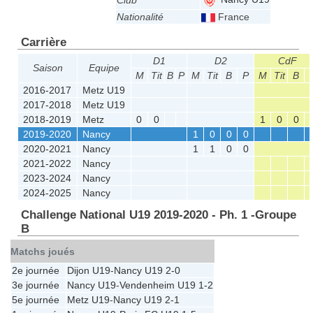
Club
Nationalité
France
Carrière
D1
D2
CdF
Saison
Equipe
M
Tit
B
P
M
Tit
B
P
M
Tit
B
2016-2017
Metz U19
2017-2018
Metz U19
2018-2019
Metz
0
0
1
0
0
2019-2020
Nancy
1
0
0
0
2020-2021
Nancy
1
1
0
0
2021-2022
Nancy
2023-2024
Nancy
2024-2025
Nancy
Challenge National U19 2019-2020 - Ph. 1 -Groupe
B
Matchs joués
2e journée
Dijon U19
-
Nancy U19
2-0
3e journée
Nancy U19
-
Vendenheim U19
1-2
5e journée
Metz U19
-
Nancy U19
2-1