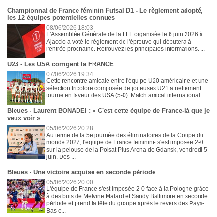
Championnat de France féminin Futsal D1 - Le règlement adopté,
les 12 équipes potentielles connues
08/06/2026 18:03
L'Assemblée Générale de la FFF organisée le 6 juin 2026 à
Ajaccio a voté le règlement de l'épreuve qui débutera à
l'entrée prochaine. Retrouvez les principales informations. ...
U23 - Les USA corrigent la FRANCE
07/06/2026 19:34
Cette rencontre amicale entre l'équipe U20 américaine et une
sélection tricolore composée de joueuses U21 a nettement
tourné en faveur des USA (5-0). Match amical international ...
Bleues - Laurent BONADEI : « C'est cette équipe de France-là que je
veux voir »
05/06/2026 20:28
Au terme de la 5e journée des éliminatoires de la Coupe du
monde 2027, l'équipe de France féminine s'est imposée 2-0
sur la pelouse de la Polsat Plus Arena de Gdansk, vendredi 5
juin. Des ...
Bleues - Une victoire acquise en seconde période
05/06/2026 20:00
L'équipe de France s'est imposée 2-0 face à la Pologne grâce
à des buts de Melvine Malard et Sandy Baltimore en seconde
période et prend la tête du groupe après le revers des Pays-
Bas e...