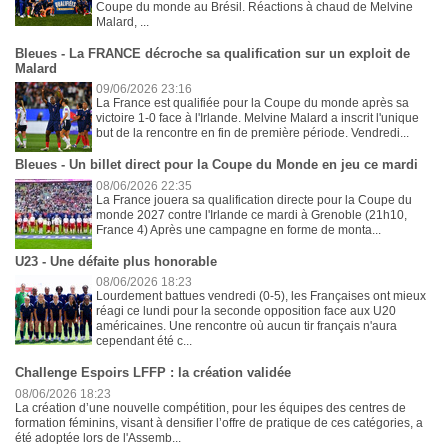
Coupe du monde au Brésil. Réactions à chaud de Melvine
Malard, ...
Bleues - La FRANCE décroche sa qualification sur un exploit de
Malard
09/06/2026 23:16
La France est qualifiée pour la Coupe du monde après sa
victoire 1-0 face à l'Irlande. Melvine Malard a inscrit l'unique
but de la rencontre en fin de première période. Vendredi...
Bleues - Un billet direct pour la Coupe du Monde en jeu ce mardi
08/06/2026 22:35
La France jouera sa qualification directe pour la Coupe du
monde 2027 contre l'Irlande ce mardi à Grenoble (21h10,
France 4) Après une campagne en forme de monta...
U23 - Une défaite plus honorable
08/06/2026 18:23
Lourdement battues vendredi (0-5), les Françaises ont mieux
réagi ce lundi pour la seconde opposition face aux U20
américaines. Une rencontre où aucun tir français n'aura
cependant été c...
Challenge Espoirs LFFP : la création validée
08/06/2026 18:23
La création d’une nouvelle compétition, pour les équipes des centres de
formation féminins, visant à densifier l’offre de pratique de ces catégories, a
été adoptée lors de l'Assemb...