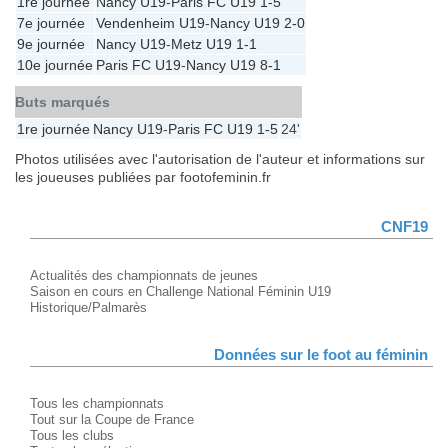
1re journée
Nancy U19
-
Paris FC U19
1-5
7e journée
Vendenheim U19
-
Nancy U19
2-0
9e journée
Nancy U19
-
Metz U19
1-1
10e journée
Paris FC U19
-
Nancy U19
8-1
Buts marqués
1re journée
Nancy U19
-
Paris FC U19
1-5
24'
Photos utilisées avec l'autorisation de l'auteur et informations sur
les joueuses publiées par footofeminin.fr
CNF19
Actualités des championnats de jeunes
Saison en cours en Challenge National Féminin U19
Historique/Palmarès
Données sur le foot au féminin
Tous les championnats
Tout sur la Coupe de France
Tous les clubs