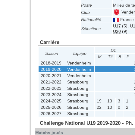
Poste
Milieu de te
Venden
Club
Nationalité
France
U17
(5)
,
U
Sélections
U20
(9)
Carrière
D1
Saison
Equipe
M
Tit
B
P
2018-2019
Vendenheim
2019-2020
Vendenheim
2020-2021
Vendenheim
2021-2022
Strasbourg
2022-2023
Strasbourg
2023-2024
Strasbourg
2024-2025
Strasbourg
19
13
3
1
2025-2026
Strasbourg
22
10
0
2
2026-2027
Strasbourg
Challenge National U19 2019-2020 - Ph.
Matchs joués