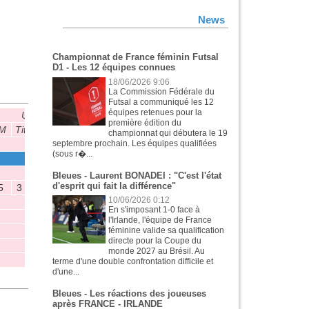
News
Championnat de France féminin Futsal
D1 - Les 12 équipes connues
18/06/2026 9:06
La Commission Fédérale du
Futsal a communiqué les 12
équipes retenues pour la
U19
U17
U16
CNF U19
C
première édition du
M
Tit
B
P
M
Tit
B
P
M
Tit
B
P
M
Tit
B
P
M
championnat qui débutera le 19
septembre prochain. Les équipes qualifiées
8
7
0
0
(sous r�...
5
5
0
0
1
1
0
0
Bleues - Laurent BONADEI : "C'est l'état
d'esprit qui fait la différence"
5
3
1
0
3
10/06/2026 0:12
En s'imposant 1-0 face à
l'Irlande, l'équipe de France
féminine valide sa qualification
directe pour la Coupe du
monde 2027 au Brésil. Au
terme d'une double confrontation difficile et
d'une...
Bleues - Les réactions des joueuses
après FRANCE - IRLANDE