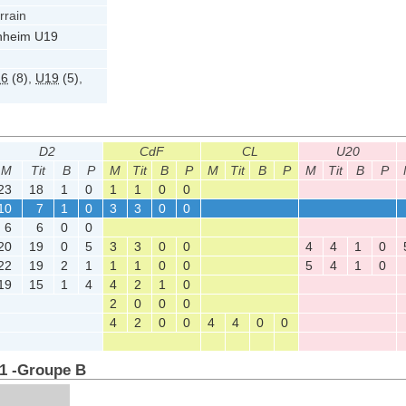
rrain
heim U19
16
(8)
,
U19
(5)
,
D2
CdF
CL
U20
M
Tit
B
P
M
Tit
B
P
M
Tit
B
P
M
Tit
B
P
23
18
1
0
1
1
0
0
10
7
1
0
3
3
0
0
6
6
0
0
20
19
0
5
3
3
0
0
4
4
1
0
22
19
2
1
1
1
0
0
5
4
1
0
19
15
1
4
4
2
1
0
2
0
0
0
4
2
0
0
4
4
0
0
 1 -Groupe B