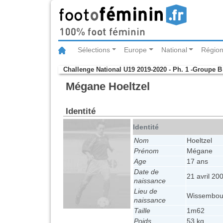
Sélections
Europe
National
Région
Challenge National U19 2019-2020 - Ph. 1 -Groupe B
Mégane Hoeltzel
Identité
Identité
Nom
Hoeltzel
Prénom
Mégane
Age
17 ans
Date de
21 avril 20
naissance
Lieu de
Wissembou
naissance
Taille
1m62
Poids
53 kg