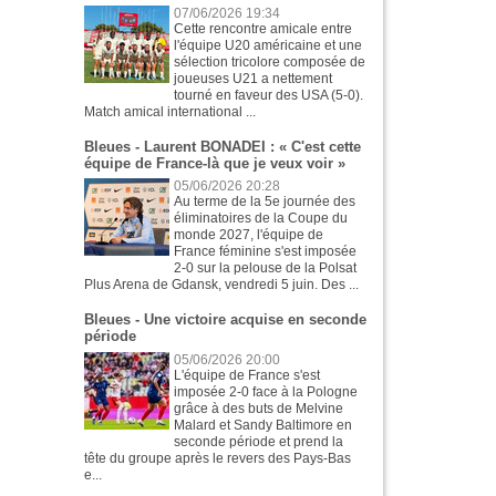
07/06/2026 19:34
Cette rencontre amicale entre
l'équipe U20 américaine et une
sélection tricolore composée de
joueuses U21 a nettement
tourné en faveur des USA (5-0).
Match amical international ...
Bleues - Laurent BONADEI : « C'est cette
équipe de France-là que je veux voir »
05/06/2026 20:28
Au terme de la 5e journée des
éliminatoires de la Coupe du
monde 2027, l'équipe de
France féminine s'est imposée
2-0 sur la pelouse de la Polsat
Plus Arena de Gdansk, vendredi 5 juin. Des ...
Bleues - Une victoire acquise en seconde
période
05/06/2026 20:00
L'équipe de France s'est
imposée 2-0 face à la Pologne
grâce à des buts de Melvine
Malard et Sandy Baltimore en
seconde période et prend la
tête du groupe après le revers des Pays-Bas
e...