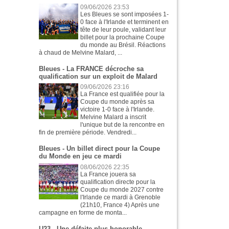
09/06/2026 23:53
Les Bleues se sont imposées 1-
0 face à l'Irlande et terminent en
tête de leur poule, validant leur
billet pour la prochaine Coupe
du monde au Brésil. Réactions
à chaud de Melvine Malard, ...
Bleues - La FRANCE décroche sa
qualification sur un exploit de Malard
09/06/2026 23:16
La France est qualifiée pour la
Coupe du monde après sa
victoire 1-0 face à l'Irlande.
Melvine Malard a inscrit
l'unique but de la rencontre en
fin de première période. Vendredi...
Bleues - Un billet direct pour la Coupe
du Monde en jeu ce mardi
08/06/2026 22:35
La France jouera sa
qualification directe pour la
Coupe du monde 2027 contre
l'Irlande ce mardi à Grenoble
(21h10, France 4) Après une
campagne en forme de monta...
U23 - Une défaite plus honorable