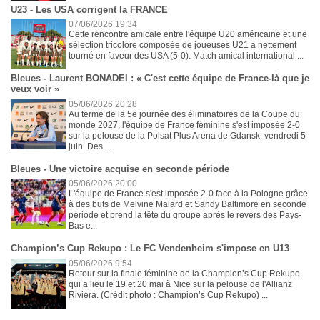
U23 - Les USA corrigent la FRANCE
07/06/2026 19:34
Cette rencontre amicale entre l'équipe U20 américaine et une
sélection tricolore composée de joueuses U21 a nettement
tourné en faveur des USA (5-0). Match amical international ...
Bleues - Laurent BONADEI : « C'est cette équipe de France-là que je
veux voir »
05/06/2026 20:28
Au terme de la 5e journée des éliminatoires de la Coupe du
monde 2027, l'équipe de France féminine s'est imposée 2-0
sur la pelouse de la Polsat Plus Arena de Gdansk, vendredi 5
juin. Des ...
Bleues - Une victoire acquise en seconde période
05/06/2026 20:00
L'équipe de France s'est imposée 2-0 face à la Pologne grâce
à des buts de Melvine Malard et Sandy Baltimore en seconde
période et prend la tête du groupe après le revers des Pays-
Bas e...
Champion’s Cup Rekupo : Le FC Vendenheim s'impose en U13
05/06/2026 9:54
Retour sur la finale féminine de la Champion’s Cup Rekupo
qui a lieu le 19 et 20 mai à Nice sur la pelouse de l'Allianz
Riviera. (Crédit photo : Champion’s Cup Rekupo) ...