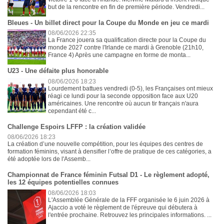
but de la rencontre en fin de première période. Vendredi...
Bleues - Un billet direct pour la Coupe du Monde en jeu ce mardi
08/06/2026 22:35
La France jouera sa qualification directe pour la Coupe du
monde 2027 contre l'Irlande ce mardi à Grenoble (21h10,
France 4) Après une campagne en forme de monta...
U23 - Une défaite plus honorable
08/06/2026 18:23
Lourdement battues vendredi (0-5), les Françaises ont mieux
réagi ce lundi pour la seconde opposition face aux U20
américaines. Une rencontre où aucun tir français n'aura
cependant été c...
Challenge Espoirs LFFP : la création validée
08/06/2026 18:23
La création d’une nouvelle compétition, pour les équipes des centres de
formation féminins, visant à densifier l’offre de pratique de ces catégories, a
été adoptée lors de l'Assemb...
Championnat de France féminin Futsal D1 - Le règlement adopté,
les 12 équipes potentielles connues
08/06/2026 18:03
L'Assemblée Générale de la FFF organisée le 6 juin 2026 à
Ajaccio a voté le règlement de l'épreuve qui débutera à
l'entrée prochaine. Retrouvez les principales informations. ...