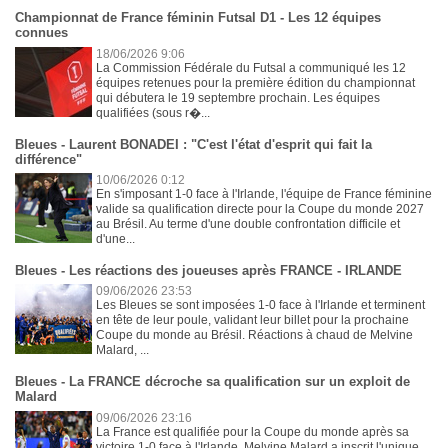
Championnat de France féminin Futsal D1 - Les 12 équipes
connues
18/06/2026 9:06
La Commission Fédérale du Futsal a communiqué les 12
équipes retenues pour la première édition du championnat
qui débutera le 19 septembre prochain. Les équipes
qualifiées (sous r�...
Bleues - Laurent BONADEI : "C'est l'état d'esprit qui fait la
différence"
10/06/2026 0:12
En s'imposant 1-0 face à l'Irlande, l'équipe de France féminine
valide sa qualification directe pour la Coupe du monde 2027
au Brésil. Au terme d'une double confrontation difficile et
d'une...
Bleues - Les réactions des joueuses après FRANCE - IRLANDE
09/06/2026 23:53
Les Bleues se sont imposées 1-0 face à l'Irlande et terminent
en tête de leur poule, validant leur billet pour la prochaine
Coupe du monde au Brésil. Réactions à chaud de Melvine
Malard, ...
Bleues - La FRANCE décroche sa qualification sur un exploit de
Malard
09/06/2026 23:16
La France est qualifiée pour la Coupe du monde après sa
victoire 1-0 face à l'Irlande. Melvine Malard a inscrit l'unique