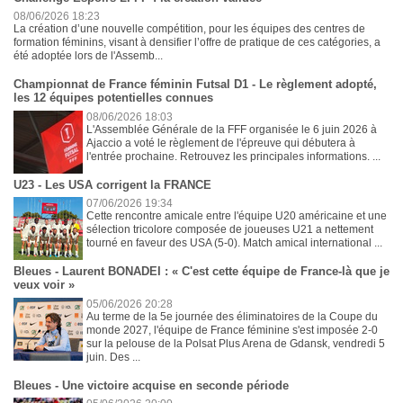
08/06/2026 18:23
La création d’une nouvelle compétition, pour les équipes des centres de
formation féminins, visant à densifier l’offre de pratique de ces catégories, a
été adoptée lors de l'Assemb...
Championnat de France féminin Futsal D1 - Le règlement adopté,
les 12 équipes potentielles connues
08/06/2026 18:03
L'Assemblée Générale de la FFF organisée le 6 juin 2026 à
Ajaccio a voté le règlement de l'épreuve qui débutera à
l'entrée prochaine. Retrouvez les principales informations. ...
U23 - Les USA corrigent la FRANCE
07/06/2026 19:34
Cette rencontre amicale entre l'équipe U20 américaine et une
sélection tricolore composée de joueuses U21 a nettement
tourné en faveur des USA (5-0). Match amical international ...
Bleues - Laurent BONADEI : « C'est cette équipe de France-là que je
veux voir »
05/06/2026 20:28
Au terme de la 5e journée des éliminatoires de la Coupe du
monde 2027, l'équipe de France féminine s'est imposée 2-0
sur la pelouse de la Polsat Plus Arena de Gdansk, vendredi 5
juin. Des ...
Bleues - Une victoire acquise en seconde période