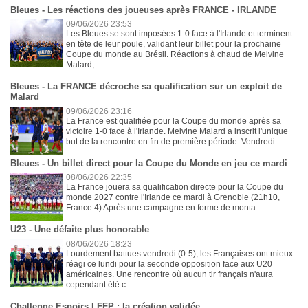
Bleues - Les réactions des joueuses après FRANCE - IRLANDE
09/06/2026 23:53
Les Bleues se sont imposées 1-0 face à l'Irlande et terminent
en tête de leur poule, validant leur billet pour la prochaine
Coupe du monde au Brésil. Réactions à chaud de Melvine
Malard, ...
Bleues - La FRANCE décroche sa qualification sur un exploit de
Malard
09/06/2026 23:16
La France est qualifiée pour la Coupe du monde après sa
victoire 1-0 face à l'Irlande. Melvine Malard a inscrit l'unique
but de la rencontre en fin de première période. Vendredi...
Bleues - Un billet direct pour la Coupe du Monde en jeu ce mardi
08/06/2026 22:35
La France jouera sa qualification directe pour la Coupe du
monde 2027 contre l'Irlande ce mardi à Grenoble (21h10,
France 4) Après une campagne en forme de monta...
U23 - Une défaite plus honorable
08/06/2026 18:23
Lourdement battues vendredi (0-5), les Françaises ont mieux
réagi ce lundi pour la seconde opposition face aux U20
américaines. Une rencontre où aucun tir français n'aura
cependant été c...
Challenge Espoirs LFFP : la création validée