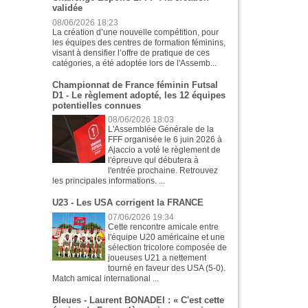
validée
08/06/2026 18:23
La création d’une nouvelle compétition, pour
les équipes des centres de formation féminins,
visant à densifier l’offre de pratique de ces
catégories, a été adoptée lors de l'Assemb...
Championnat de France féminin Futsal
D1 - Le règlement adopté, les 12 équipes
potentielles connues
08/06/2026 18:03
L'Assemblée Générale de la
FFF organisée le 6 juin 2026 à
Ajaccio a voté le règlement de
l'épreuve qui débutera à
l'entrée prochaine. Retrouvez
les principales informations. ...
U23 - Les USA corrigent la FRANCE
07/06/2026 19:34
Cette rencontre amicale entre
l'équipe U20 américaine et une
sélection tricolore composée de
joueuses U21 a nettement
tourné en faveur des USA (5-0).
Match amical international ...
Bleues - Laurent BONADEI : « C'est cette