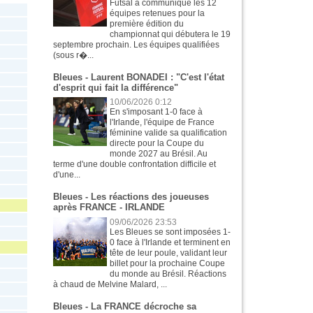
Futsal a communiqué les 12
équipes retenues pour la
première édition du
championnat qui débutera le 19
septembre prochain. Les équipes qualifiées
(sous r�...
Bleues - Laurent BONADEI : "C'est l'état
d'esprit qui fait la différence"
10/06/2026 0:12
En s'imposant 1-0 face à
l'Irlande, l'équipe de France
féminine valide sa qualification
directe pour la Coupe du
monde 2027 au Brésil. Au
terme d'une double confrontation difficile et
d'une...
Bleues - Les réactions des joueuses
après FRANCE - IRLANDE
09/06/2026 23:53
Les Bleues se sont imposées 1-
0 face à l'Irlande et terminent en
tête de leur poule, validant leur
billet pour la prochaine Coupe
du monde au Brésil. Réactions
à chaud de Melvine Malard, ...
Bleues - La FRANCE décroche sa