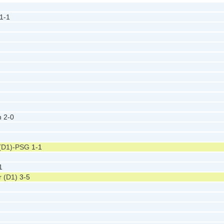
1-1
n
2-0
(D1)-PSG
1-1
1
r
(D1)
3-5