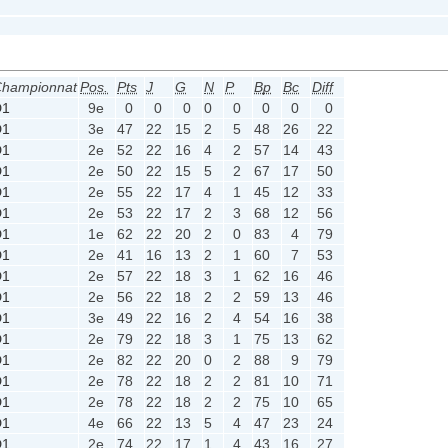
hampionnat
Pos.
Pts
J
G
N
P
Bp
Bc
Diff
D1
9e
0
0
0
0
0
0
0
0
D1
3e
47
22
15
2
5
48
26
22
D1
2e
52
22
16
4
2
57
14
43
D1
2e
50
22
15
5
2
67
17
50
D1
2e
55
22
17
4
1
45
12
33
D1
2e
53
22
17
2
3
68
12
56
D1
1e
62
22
20
2
0
83
4
79
D1
2e
41
16
13
2
1
60
7
53
D1
2e
57
22
18
3
1
62
16
46
D1
2e
56
22
18
2
2
59
13
46
D1
3e
49
22
16
2
4
54
16
38
D1
2e
79
22
18
3
1
75
13
62
D1
2e
82
22
20
0
2
88
9
79
D1
2e
78
22
18
2
2
81
10
71
D1
2e
78
22
18
2
2
75
10
65
D1
4e
66
22
13
5
4
47
23
24
D1
2e
74
22
17
1
4
43
16
27