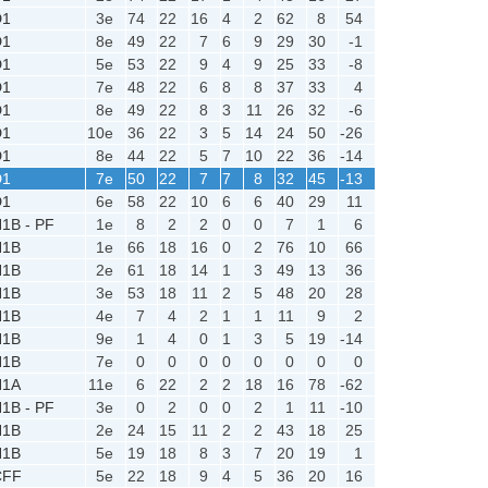
D1
3e
74
22
16
4
2
62
8
54
D1
8e
49
22
7
6
9
29
30
-1
D1
5e
53
22
9
4
9
25
33
-8
D1
7e
48
22
6
8
8
37
33
4
D1
8e
49
22
8
3
11
26
32
-6
D1
10e
36
22
3
5
14
24
50
-26
D1
8e
44
22
5
7
10
22
36
-14
D1
7e
50
22
7
7
8
32
45
-13
D1
6e
58
22
10
6
6
40
29
11
1B - PF
1e
8
2
2
0
0
7
1
6
N1B
1e
66
18
16
0
2
76
10
66
N1B
2e
61
18
14
1
3
49
13
36
N1B
3e
53
18
11
2
5
48
20
28
N1B
4e
7
4
2
1
1
11
9
2
N1B
9e
1
4
0
1
3
5
19
-14
N1B
7e
0
0
0
0
0
0
0
0
N1A
11e
6
22
2
2
18
16
78
-62
1B - PF
3e
0
2
0
0
2
1
11
-10
N1B
2e
24
15
11
2
2
43
18
25
N1B
5e
19
18
8
3
7
20
19
1
CFF
5e
22
18
9
4
5
36
20
16