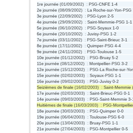
1re journée
(01/09/2002) : PSG-
CNFE
1-4
2e journée
(08/09/2002) :
La Roche-sur-Yon
-PSG
3e journée
(22/09/2002) : PSG-
Lyon
2-5
4e journée
(29/09/2002) :
Saint-Memmie
-PSG
1-1
5e journée
(06/10/2002) : PSG-
Soyaux
1-0
6e journée
(20/10/2002) :
Juvisy
-PSG
1-2
7e journée
(03/11/2002) : PSG-
Saint-Brieuc
3-1
8e journée
(17/11/2002) :
Quimper
-PSG
4-4
9e journée
(24/11/2002) : PSG-
Toulouse
1-5
10e journée
(01/12/2002) : PSG-
Bruay
5-2
11e journée
(08/12/2002) :
Montpellier
-PSG
3-2
12e journée
(15/12/2002) : PSG-
La Roche-sur-Yo
15e journée
(02/02/2003) :
Soyaux
-PSG
1-1
16e journée
(09/02/2003) : PSG-
Juvisy
0-2
Seizièmes de finale
(16/02/2003) :
Saint-Memmie
17e journée
(02/03/2003) :
Saint-Brieuc
-PSG
0-1
14e journée
(09/03/2003) : PSG-
Saint-Memmie
3-
Huitièmes de finale
(16/03/2003) : PSG-
Montpellie
18e journée
(30/03/2003) : PSG-
Quimper
0-0
19e journée
(06/04/2003) :
Toulouse
-PSG
6-0
20e journée
(13/04/2003) :
Bruay
-PSG
1-1
21e journée
(27/04/2003) : PSG-
Montpellier
0-5