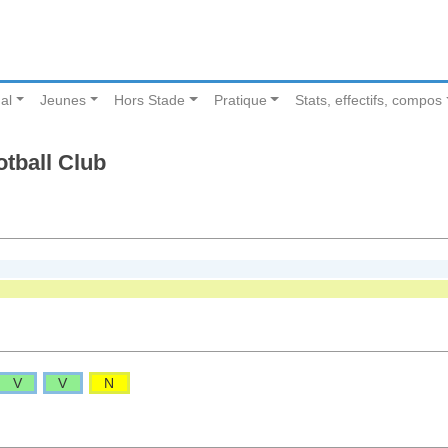
al
Jeunes
Hors Stade
Pratique
Stats, effectifs, compos
tball Club
V
V
N