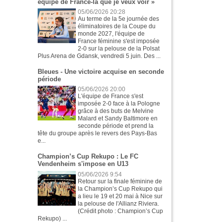
équipe de France-là que je veux voir »
05/06/2026 20:28
Au terme de la 5e journée des
éliminatoires de la Coupe du
monde 2027, l'équipe de
France féminine s'est imposée
2-0 sur la pelouse de la Polsat
Plus Arena de Gdansk, vendredi 5 juin. Des ...
Bleues - Une victoire acquise en seconde
période
05/06/2026 20:00
L'équipe de France s'est
imposée 2-0 face à la Pologne
grâce à des buts de Melvine
Malard et Sandy Baltimore en
seconde période et prend la
tête du groupe après le revers des Pays-Bas
e...
Champion’s Cup Rekupo : Le FC
Vendenheim s'impose en U13
05/06/2026 9:54
Retour sur la finale féminine de
la Champion’s Cup Rekupo qui
a lieu le 19 et 20 mai à Nice sur
la pelouse de l'Allianz Riviera.
(Crédit photo : Champion’s Cup
Rekupo) ...