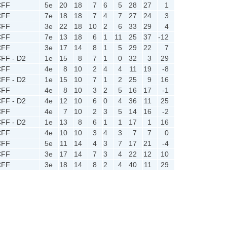
CFF
5e
20
18
7
6
5
28
27
1
CFF
7e
18
18
7
4
7
27
24
3
CFF
3e
22
18
10
2
6
33
29
4
CFF
7e
13
18
6
1
11
25
37
-12
CFF
3e
17
14
8
1
5
29
22
7
FF - D2
1e
15
8
7
1
0
32
3
29
CFF
4e
8
10
2
4
4
11
19
-8
FF - D2
1e
15
10
7
1
2
25
9
16
CFF
4e
8
10
3
2
5
16
17
-1
FF - D2
4e
12
10
6
0
4
36
11
25
CFF
4e
7
10
2
3
5
14
16
-2
FF - D2
1e
13
8
6
1
1
17
1
16
CFF
4e
10
10
3
4
3
7
7
0
CFF
5e
11
14
4
3
7
17
21
-4
CFF
3e
17
14
7
3
4
22
12
10
CFF
3e
18
14
8
2
4
40
11
29