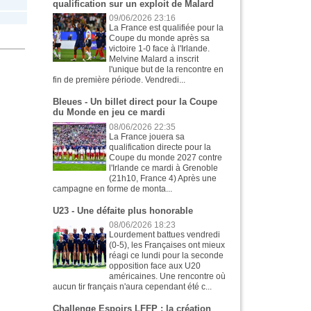
qualification sur un exploit de Malard
09/06/2026 23:16
La France est qualifiée pour la
Coupe du monde après sa
victoire 1-0 face à l'Irlande.
Melvine Malard a inscrit
l'unique but de la rencontre en
fin de première période. Vendredi...
Bleues - Un billet direct pour la Coupe
du Monde en jeu ce mardi
08/06/2026 22:35
La France jouera sa
qualification directe pour la
Coupe du monde 2027 contre
l'Irlande ce mardi à Grenoble
(21h10, France 4) Après une
campagne en forme de monta...
U23 - Une défaite plus honorable
08/06/2026 18:23
Lourdement battues vendredi
(0-5), les Françaises ont mieux
réagi ce lundi pour la seconde
opposition face aux U20
américaines. Une rencontre où
aucun tir français n'aura cependant été c...
Challenge Espoirs LFFP : la création