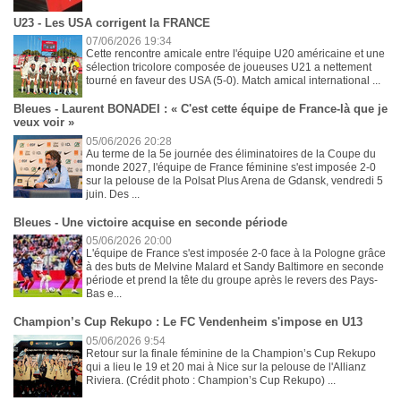
U23 - Les USA corrigent la FRANCE
07/06/2026 19:34
Cette rencontre amicale entre l'équipe U20 américaine et une
sélection tricolore composée de joueuses U21 a nettement
tourné en faveur des USA (5-0). Match amical international ...
Bleues - Laurent BONADEI : « C'est cette équipe de France-là que je
veux voir »
05/06/2026 20:28
Au terme de la 5e journée des éliminatoires de la Coupe du
monde 2027, l'équipe de France féminine s'est imposée 2-0
sur la pelouse de la Polsat Plus Arena de Gdansk, vendredi 5
juin. Des ...
Bleues - Une victoire acquise en seconde période
05/06/2026 20:00
L'équipe de France s'est imposée 2-0 face à la Pologne grâce
à des buts de Melvine Malard et Sandy Baltimore en seconde
période et prend la tête du groupe après le revers des Pays-
Bas e...
Champion’s Cup Rekupo : Le FC Vendenheim s'impose en U13
05/06/2026 9:54
Retour sur la finale féminine de la Champion’s Cup Rekupo
qui a lieu le 19 et 20 mai à Nice sur la pelouse de l'Allianz
Riviera. (Crédit photo : Champion’s Cup Rekupo) ...