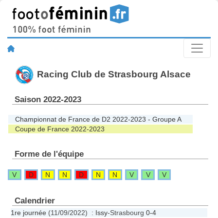
Racing Club de Strasbourg Alsace
Saison 2022-2023
Championnat de France de D2 2022-2023 - Groupe A
Coupe de France 2022-2023
Forme de l'équipe
V
D
N
N
D
N
N
V
V
V
Calendrier
1re journée
(11/09/2022) :
Issy
-Strasbourg
0-4