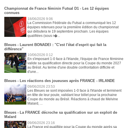
Championnat de France féminin Futsal D1 - Les 12 équipes
connues
18/06/2026 9:06
La Commission Fédérale du Futsal a communiqué les 12
équipes retenues pour la première édition du championnat
qui débutera le 19 septembre prochain. Les équipes
qualifiées (sous r�...
Bleues - Laurent BONADEI : "C'est l'état d'esprit qui fait la
différence"
10/06/2026 0:12
En s'imposant 1-0 face à l'Irlande, l'équipe de France féminine
valide sa qualification directe pour la Coupe du monde 2027
au Brésil. Au terme d'une double confrontation difficile et
d'une...
Bleues - Les réactions des joueuses après FRANCE - IRLANDE
09/06/2026 23:53
Les Bleues se sont imposées 1-0 face à l'Irlande et terminent
en tête de leur poule, validant leur billet pour la prochaine
Coupe du monde au Brésil. Réactions à chaud de Melvine
Malard, ...
Bleues - La FRANCE décroche sa qualification sur un exploit de
Malard
09/06/2026 23:16
La France est qualifiée pour la Coupe du monde après sa