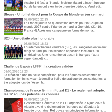
victoire 1-0 face à l'Irlande. Melvine Malard a inscrit l'unique
but de la rencontre en fin de première période. Vendredi...
Bleues - Un billet direct pour la Coupe du Monde en jeu ce mardi
08/06/2026 22:35
La France jouera sa qualification directe pour la Coupe du
monde 2027 contre l'Irlande ce mardi à Grenoble (21h10,
France 4) Après une campagne en forme de monta...
U23 - Une défaite plus honorable
08/06/2026 18:23
Lourdement battues vendredi (0-5), les Françaises ont mieux
réagi ce lundi pour la seconde opposition face aux U20
américaines. Une rencontre où aucun tir français n'aura
cependant été c...
Challenge Espoirs LFFP : la création validée
08/06/2026 18:23
La création d’une nouvelle compétition, pour les équipes des centres de
formation féminins, visant à densifier l’offre de pratique de ces catégories, a
été adoptée lors de l'Assemb...
Championnat de France féminin Futsal D1 - Le règlement adopté,
les 12 équipes potentielles connues
08/06/2026 18:03
L'Assemblée Générale de la FFF organisée le 6 juin 2026 à
Ajaccio a voté le règlement de l'épreuve qui débutera à
l'entrée prochaine. Retrouvez les principales informations. ...