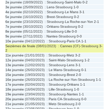
2e journée
(18/09/2022) : Strasbourg-
Saint-Malo
0-2
3e journée
(25/09/2022) :
Lens
-Strasbourg
1-0
4e journée
(02/10/2022) : Strasbourg-
Le Mans
3-1
5e journée
(16/10/2022) :
Brest
-Strasbourg
0-2
6e journée
(23/10/2022) : Strasbourg-
La Roche-sur-Yon
2-1
7e journée
(30/10/2022) :
Orléans
-Strasbourg
0-2
8e journée
(05/11/2022) : Strasbourg-
Lille
0-0
9e journée
(27/11/2022) :
Nantes
-Strasbourg
0-0
10e journée
(04/12/2022) : Strasbourg-
Paris CA
1-1
Seizièmes de finale
(08/01/2023) :
Cannes
(CF)-Strasbourg
3-
2
11e journée
(21/01/2023) : Strasbourg-
Metz
3-2
12e journée
(04/02/2023) :
Saint-Malo
-Strasbourg
1-2
13e journée
(12/02/2023) : Strasbourg-
Lens
3-1
14e journée
(26/02/2023) :
Le Mans
-Strasbourg
0-1
15e journée
(19/03/2023) : Strasbourg-
Brest
2-0
16e journée
(26/03/2023) :
La Roche-sur-Yon
-Strasbourg
1-1
17e journée
(02/04/2023) : Strasbourg-
Orléans
1-1
18e journée
(16/04/2023) :
Lille
-Strasbourg
1-0
19e journée
(23/04/2023) : Strasbourg-
Nantes
1-1
20e journée
(07/05/2023) :
Paris CA
-Strasbourg
0-0
21e journée
(21/05/2023) :
Metz
-Strasbourg
2-0
22e journée
(27/05/2023) : Strasbourg-
Issy
1-0