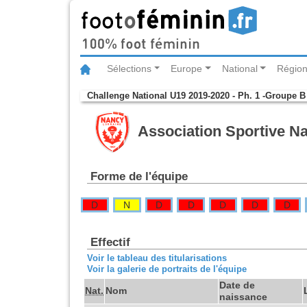
Sélections
Europe
National
Région
Challenge National U19 2019-2020 - Ph. 1 -Groupe B
Association Sportive N
Forme de l'équipe
D
N
D
D
D
D
D
Effectif
Voir le tableau des titularisations
Voir la galerie de portraits de l'équipe
Date de
Nat.
Nom
naissance