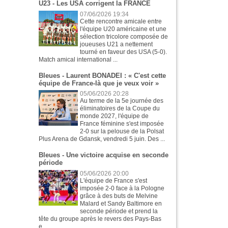
U23 - Les USA corrigent la FRANCE
07/06/2026 19:34
Cette rencontre amicale entre
l'équipe U20 américaine et une
sélection tricolore composée de
joueuses U21 a nettement
tourné en faveur des USA (5-0).
Match amical international ...
Bleues - Laurent BONADEI : « C'est cette
équipe de France-là que je veux voir »
05/06/2026 20:28
Au terme de la 5e journée des
éliminatoires de la Coupe du
monde 2027, l'équipe de
France féminine s'est imposée
2-0 sur la pelouse de la Polsat
Plus Arena de Gdansk, vendredi 5 juin. Des ...
Bleues - Une victoire acquise en seconde
période
05/06/2026 20:00
L'équipe de France s'est
imposée 2-0 face à la Pologne
grâce à des buts de Melvine
Malard et Sandy Baltimore en
seconde période et prend la
tête du groupe après le revers des Pays-Bas
e...