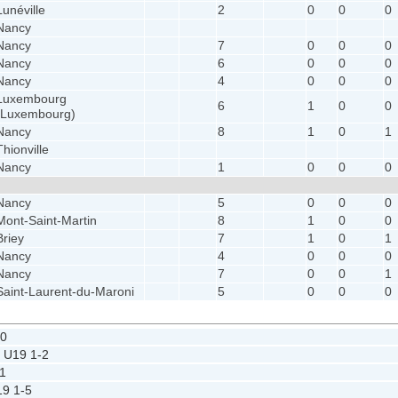
Lunéville
2
0
0
0
Nancy
Nancy
7
0
0
0
Nancy
6
0
0
0
Nancy
4
0
0
0
Luxembourg
6
1
0
0
(Luxembourg)
Nancy
8
1
0
1
Thionville
Nancy
1
0
0
0
Nancy
5
0
0
0
Mont-Saint-Martin
8
1
0
0
Briey
7
1
0
1
Nancy
4
0
0
0
Nancy
7
0
0
1
Saint-Laurent-du-Maroni
5
0
0
0
-0
 U19
1-2
1
19
1-5