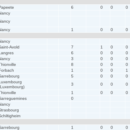
Papeete
6
0
0
0
Nancy
Nancy
Nancy
1
0
0
0
Nancy
Saint-Avold
7
1
0
0
Langres
6
0
0
0
Nancy
3
0
0
0
Thionville
8
0
0
0
Forbach
1
0
0
1
Sarrebourg
5
0
0
0
Luxembourg
3
0
0
0
(Luxembourg)
Thionville
1
0
0
0
Sarreguemines
0
Nancy
Strasbourg
Schiltigheim
Sarrebourg
1
0
0
0