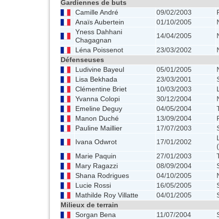
Gardiennes de buts
Camille André
09/02/2003
Anaïs Aubertein
01/10/2005
Yness Dahhani
14/04/2005
Chagagnan
Léna Poissenot
23/03/2002
Défenseuses
Ludivine Bayeul
05/01/2005
Lisa Bekhada
23/03/2001
Clémentine Briet
10/03/2003
Yvanna Colopi
30/12/2004
Emeline Deguy
04/05/2004
Manon Duché
13/09/2004
Pauline Maillier
17/07/2003
Ivana Odwrot
17/01/2002
Marie Paquin
27/01/2003
Mary Ragazzi
08/09/2004
Shana Rodrigues
04/10/2005
Lucie Rossi
16/05/2005
Mathilde Roy Villatte
04/01/2005
Milieux de terrain
Sorgan Bena
11/07/2004