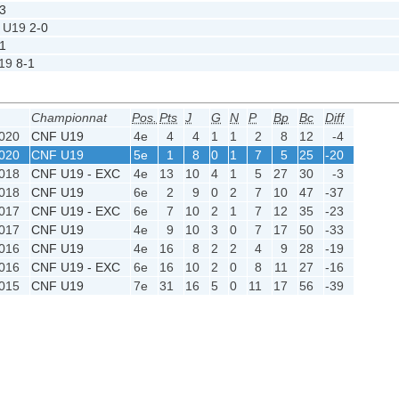
3
y U19
2-0
1
U19
8-1
Championnat
Pos.
Pts
J
G
N
P
Bp
Bc
Diff
020
CNF U19
4e
4
4
1
1
2
8
12
-4
020
CNF U19
5e
1
8
0
1
7
5
25
-20
018
CNF U19 - EXC
4e
13
10
4
1
5
27
30
-3
018
CNF U19
6e
2
9
0
2
7
10
47
-37
017
CNF U19 - EXC
6e
7
10
2
1
7
12
35
-23
017
CNF U19
4e
9
10
3
0
7
17
50
-33
016
CNF U19
4e
16
8
2
2
4
9
28
-19
016
CNF U19 - EXC
6e
16
10
2
0
8
11
27
-16
015
CNF U19
7e
31
16
5
0
11
17
56
-39