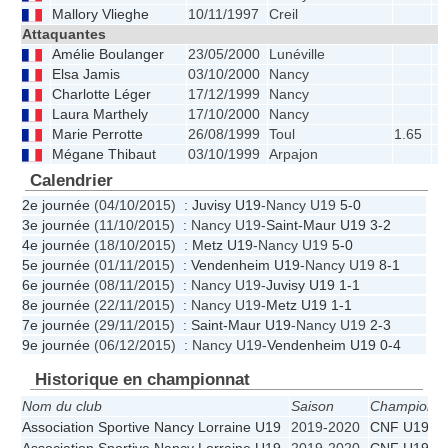
Mallory Vlieghe
10/11/1997
Creil
Attaquantes
Amélie Boulanger
23/05/2000
Lunéville
Elsa Jamis
03/10/2000
Nancy
Charlotte Léger
17/12/1999
Nancy
Laura Marthely
17/10/2000
Nancy
Marie Perrotte
26/08/1999
Toul
1.65
Mégane Thibaut
03/10/1999
Arpajon
Calendrier
2e journée
(04/10/2015) :
Juvisy U19
-Nancy U19
5-0
3e journée
(11/10/2015) : Nancy U19-
Saint-Maur U19
3-2
4e journée
(18/10/2015) :
Metz U19
-Nancy U19
5-0
5e journée
(01/11/2015) :
Vendenheim U19
-Nancy U19
8-1
6e journée
(08/11/2015) : Nancy U19-
Juvisy U19
1-1
8e journée
(22/11/2015) : Nancy U19-
Metz U19
1-1
7e journée
(29/11/2015) :
Saint-Maur U19
-Nancy U19
2-3
9e journée
(06/12/2015) : Nancy U19-
Vendenheim U19
0-4
Historique en championnat
Nom du club
Saison
Championna
Association Sportive Nancy Lorraine U19
2019-2020
CNF U19