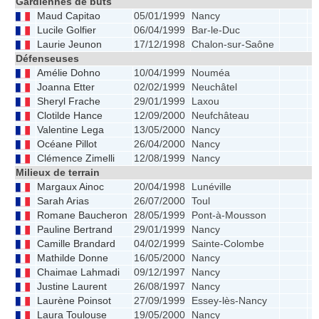
Gardiennes de buts
Maud Capitao
05/01/1999
Nancy
Lucile Golfier
06/04/1999
Bar-le-Duc
Laurie Jeunon
17/12/1998
Chalon-sur-Saône
Défenseuses
Amélie Dohno
10/04/1999
Nouméa
Joanna Etter
02/02/1999
Neuchâtel
Sheryl Frache
29/01/1999
Laxou
Clotilde Hance
12/09/2000
Neufchâteau
Valentine Lega
13/05/2000
Nancy
Océane Pillot
26/04/2000
Nancy
Clémence Zimelli
12/08/1999
Nancy
Milieux de terrain
Margaux Ainoc
20/04/1998
Lunéville
Sarah Arias
26/07/2000
Toul
Romane Baucheron
28/05/1999
Pont-à-Mousson
Pauline Bertrand
29/01/1999
Nancy
Camille Brandard
04/02/1999
Sainte-Colombe
Mathilde Donne
16/05/2000
Nancy
Chaimae Lahmadi
09/12/1997
Nancy
Justine Laurent
26/08/1997
Nancy
Laurène Poinsot
27/09/1999
Essey-lès-Nancy
Laura Toulouse
19/05/2000
Nancy