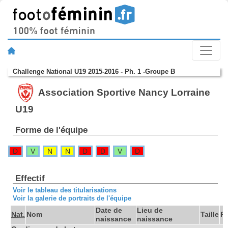
Challenge National U19 2015-2016 - Ph. 1 -Groupe B
Association Sportive Nancy Lorraine
U19
Forme de l'équipe
D
V
N
N
D
D
V
D
Effectif
Voir le tableau des titularisations
Voir la galerie de portraits de l'équipe
Date de
Lieu de
Nat.
Nom
Taille
P
naissance
naissance