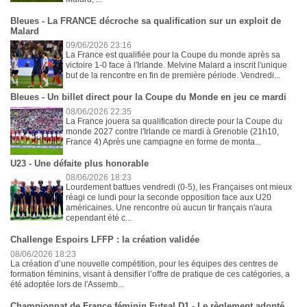
Bleues - La FRANCE décroche sa qualification sur un exploit de
Malard
09/06/2026 23:16
La France est qualifiée pour la Coupe du monde après sa
victoire 1-0 face à l'Irlande. Melvine Malard a inscrit l'unique
but de la rencontre en fin de première période. Vendredi...
Bleues - Un billet direct pour la Coupe du Monde en jeu ce mardi
08/06/2026 22:35
La France jouera sa qualification directe pour la Coupe du
monde 2027 contre l'Irlande ce mardi à Grenoble (21h10,
France 4) Après une campagne en forme de monta...
U23 - Une défaite plus honorable
08/06/2026 18:23
Lourdement battues vendredi (0-5), les Françaises ont mieux
réagi ce lundi pour la seconde opposition face aux U20
américaines. Une rencontre où aucun tir français n'aura
cependant été c...
Challenge Espoirs LFFP : la création validée
08/06/2026 18:23
La création d’une nouvelle compétition, pour les équipes des centres de
formation féminins, visant à densifier l’offre de pratique de ces catégories, a
été adoptée lors de l'Assemb...
Championnat de France féminin Futsal D1 - Le règlement adopté,