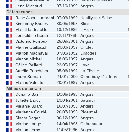
Olesya Arsenyeva
26/01/1998
Moscou (Russie)
1.
Léna Michaud
07/10/1999
Angers
Défenseuses
Rose Alaoui Lamrani
07/03/1999
Neuilly-sur-Seine
Kimberley Baudry
30/05/1998
Blois
Mathilde Beaufils
19/12/1996
L'Aigle
1.
Léopoldine Bouillé
12/11/1988
Angers
Victorine Ferreux
25/09/2001
Angers
Marine Guilbaud
29/09/1997
Cholet
Marion Magnaval
07/05/1992
Limoges
Manon Michel
18/06/1997
Angers
Céline Paillard
22/05/1997
Laval
Aurélie Panchèvre
05/06/1992
La Flèche
Laure Sureau
24/01/2000
Chambray-lès-Tours
1.
Marine Valente
20/01/1997
Angers
Milieux de terrain
Doriane Bain
10/06/1998
Angers
Juliette Bardy
13/04/2001
Saumur
Mélanie Buard
10/07/1995
Angers
Marianna Coudé
26/07/1995
Ploërmel
Sinem Dogan
06/12/1996
Angers
Marine Lange
14/04/1998
Châteaudun
Manon Leroy
11/05/1996
Angers