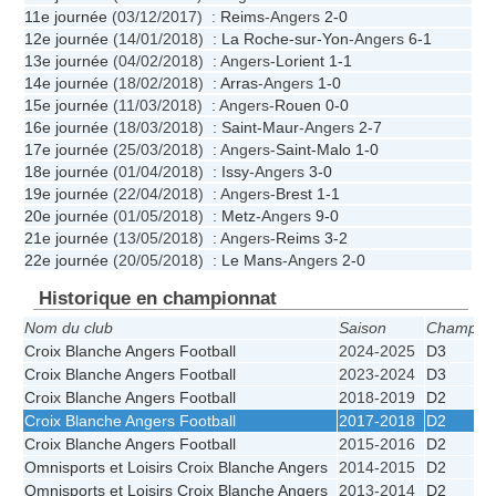
11e journée
(03/12/2017) :
Reims
-Angers
2-0
12e journée
(14/01/2018) :
La Roche-sur-Yon
-Angers
6-1
13e journée
(04/02/2018) : Angers-
Lorient
1-1
14e journée
(18/02/2018) :
Arras
-Angers
1-0
15e journée
(11/03/2018) : Angers-
Rouen
0-0
16e journée
(18/03/2018) :
Saint-Maur
-Angers
2-7
17e journée
(25/03/2018) : Angers-
Saint-Malo
1-0
18e journée
(01/04/2018) :
Issy
-Angers
3-0
19e journée
(22/04/2018) : Angers-
Brest
1-1
20e journée
(01/05/2018) :
Metz
-Angers
9-0
21e journée
(13/05/2018) : Angers-
Reims
3-2
22e journée
(20/05/2018) :
Le Mans
-Angers
2-0
Historique en championnat
Nom du club
Saison
Champion
Croix Blanche Angers Football
2024-2025
D3
Croix Blanche Angers Football
2023-2024
D3
Croix Blanche Angers Football
2018-2019
D2
Croix Blanche Angers Football
2017-2018
D2
Croix Blanche Angers Football
2015-2016
D2
Omnisports et Loisirs Croix Blanche Angers
2014-2015
D2
Omnisports et Loisirs Croix Blanche Angers
2013-2014
D2