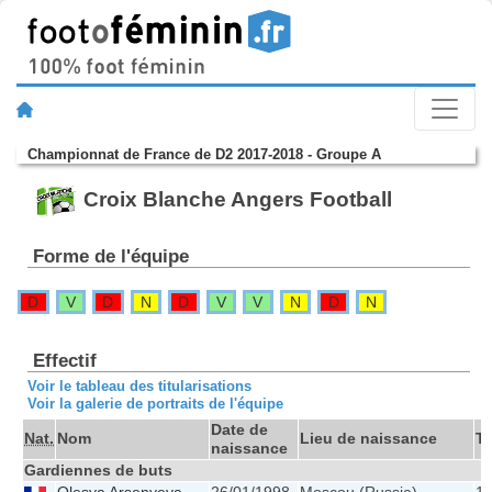
Championnat de France de D2 2017-2018 - Groupe A
Croix Blanche Angers Football
Forme de l'équipe
D
V
D
N
D
V
V
N
D
N
Effectif
Voir le tableau des titularisations
Voir la galerie de portraits de l'équipe
Date de
Nat.
Nom
Lieu de naissance
Ta
naissance
Gardiennes de buts