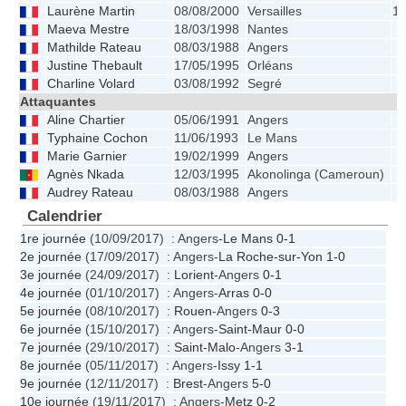
Laurène Martin
08/08/2000
Versailles
1.
Maeva Mestre
18/03/1998
Nantes
Mathilde Rateau
08/03/1988
Angers
Justine Thebault
17/05/1995
Orléans
Charline Volard
03/08/1992
Segré
Attaquantes
Aline Chartier
05/06/1991
Angers
Typhaine Cochon
11/06/1993
Le Mans
Marie Garnier
19/02/1999
Angers
Agnès Nkada
12/03/1995
Akonolinga (Cameroun)
Audrey Rateau
08/03/1988
Angers
Calendrier
1re journée
(10/09/2017) : Angers-
Le Mans
0-1
2e journée
(17/09/2017) : Angers-
La Roche-sur-Yon
1-0
3e journée
(24/09/2017) :
Lorient
-Angers
0-1
4e journée
(01/10/2017) : Angers-
Arras
0-0
5e journée
(08/10/2017) :
Rouen
-Angers
0-3
6e journée
(15/10/2017) : Angers-
Saint-Maur
0-0
7e journée
(29/10/2017) :
Saint-Malo
-Angers
3-1
8e journée
(05/11/2017) : Angers-
Issy
1-1
9e journée
(12/11/2017) :
Brest
-Angers
5-0
10e journée
(19/11/2017) : Angers-
Metz
0-2