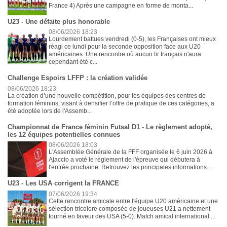
France 4) Après une campagne en forme de monta...
U23 - Une défaite plus honorable
08/06/2026 18:23
Lourdement battues vendredi (0-5), les Françaises ont mieux
réagi ce lundi pour la seconde opposition face aux U20
américaines. Une rencontre où aucun tir français n'aura
cependant été c...
Challenge Espoirs LFFP : la création validée
08/06/2026 18:23
La création d’une nouvelle compétition, pour les équipes des centres de
formation féminins, visant à densifier l’offre de pratique de ces catégories, a
été adoptée lors de l'Assemb...
Championnat de France féminin Futsal D1 - Le règlement adopté,
les 12 équipes potentielles connues
08/06/2026 18:03
L'Assemblée Générale de la FFF organisée le 6 juin 2026 à
Ajaccio a voté le règlement de l'épreuve qui débutera à
l'entrée prochaine. Retrouvez les principales informations. ...
U23 - Les USA corrigent la FRANCE
07/06/2026 19:34
Cette rencontre amicale entre l'équipe U20 américaine et une
sélection tricolore composée de joueuses U21 a nettement
tourné en faveur des USA (5-0). Match amical international ...