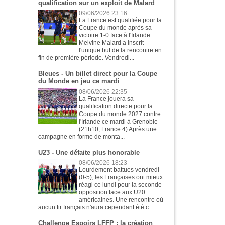
qualification sur un exploit de Malard
09/06/2026 23:16
La France est qualifiée pour la
Coupe du monde après sa
victoire 1-0 face à l'Irlande.
Melvine Malard a inscrit
l'unique but de la rencontre en
fin de première période. Vendredi...
Bleues - Un billet direct pour la Coupe
du Monde en jeu ce mardi
08/06/2026 22:35
La France jouera sa
qualification directe pour la
Coupe du monde 2027 contre
l'Irlande ce mardi à Grenoble
(21h10, France 4) Après une
campagne en forme de monta...
U23 - Une défaite plus honorable
08/06/2026 18:23
Lourdement battues vendredi
(0-5), les Françaises ont mieux
réagi ce lundi pour la seconde
opposition face aux U20
américaines. Une rencontre où
aucun tir français n'aura cependant été c...
Challenge Espoirs LFFP : la création