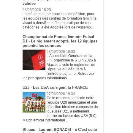
validée
08/06/2026 18:23
La création d’une nouvelle compétition, pour
les équipes des centres de formation féminins,
visant à densifier l’offre de pratique de ces
catégories, a été adoptée lors de l'Assemb...
Championnat de France féminin Futsal
D1 - Le règlement adopté, les 12 équipes
potentielles connues
08/06/2026 18:03
L'Assemblée Générale de la
FFF organisée le 6 juin 2026 à
Ajaccio a voté le règlement de
l'épreuve qui débutera à
l'entrée prochaine. Retrouvez
les principales informations. ...
U23 - Les USA corrigent la FRANCE
07/06/2026 19:34
Cette rencontre amicale entre
l'équipe U20 américaine et une
sélection tricolore composée de
joueuses U21 a nettement
tourné en faveur des USA (5-0).
Match amical international ...
Bleues - Laurent BONADEI : « C'est cette