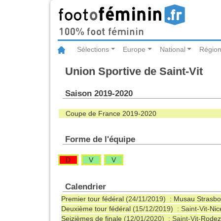
Sélections
Europe
National
Région
Union Sportive de Saint-Vit
Saison 2019-2020
Coupe de France 2019-2020
Forme de l'équipe
D
V
V
Calendrier
Premier tour fédéral
(24/11/2019) :
Musau Strasbo
Deuxième tour fédéral
(15/12/2019) : Saint-Vit-
Nic
Seizièmes de finale
(12/01/2020) : Saint-Vit-
Rodez