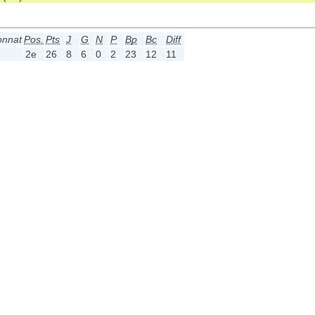
onnat
Pos.
Pts
J
G
N
P
Bp
Bc
Diff
2e
26
8
6
0
2
23
12
11