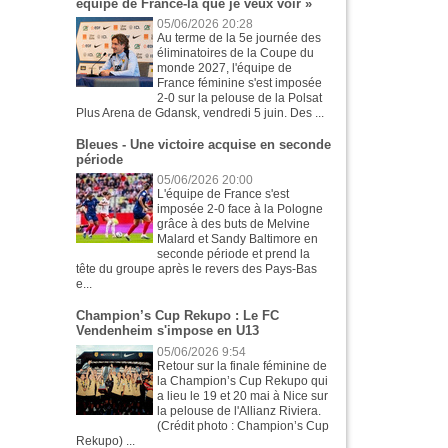
équipe de France-là que je veux voir »
05/06/2026 20:28
Au terme de la 5e journée des
éliminatoires de la Coupe du
monde 2027, l'équipe de
France féminine s'est imposée
2-0 sur la pelouse de la Polsat
Plus Arena de Gdansk, vendredi 5 juin. Des ...
Bleues - Une victoire acquise en seconde
période
05/06/2026 20:00
L'équipe de France s'est
imposée 2-0 face à la Pologne
grâce à des buts de Melvine
Malard et Sandy Baltimore en
seconde période et prend la
tête du groupe après le revers des Pays-Bas
e...
Champion’s Cup Rekupo : Le FC
Vendenheim s'impose en U13
05/06/2026 9:54
Retour sur la finale féminine de
la Champion’s Cup Rekupo qui
a lieu le 19 et 20 mai à Nice sur
la pelouse de l'Allianz Riviera.
(Crédit photo : Champion’s Cup
Rekupo) ...