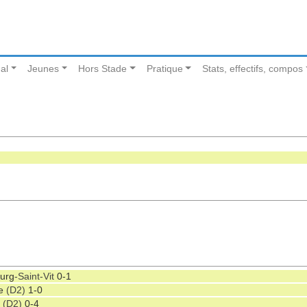
al
Jeunes
Hors Stade
Pratique
Stats, effectifs, compos
urg
-Saint-Vit
0-1
e
(D2)
1-0
(D2)
0-4