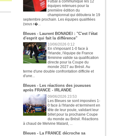
Futsal a communiqué les 12
équipes retenues pour la
première édition du
championnat qui débutera le 19
septembre prochain. Les équipes qualifiées
(sous r�...
Bleues - Laurent BONADEI : "C'est l'état
d'esprit qui fait la différence"
10/06/2026 0:12
En s'imposant 1-0 face à
l'Irlande, l'équipe de France
féminine valide sa qualification
directe pour la Coupe du
monde 2027 au Brésil. Au
terme d'une double confrontation difficile et
d'une...
Bleues - Les réactions des joueuses
après FRANCE - IRLANDE
09/06/2026 23:53
Les Bleues se sont imposées 1-
0 face à l'Irlande et terminent en
tête de leur poule, validant leur
billet pour la prochaine Coupe
du monde au Brésil. Réactions
à chaud de Melvine Malard, ...
Bleues - La FRANCE décroche sa