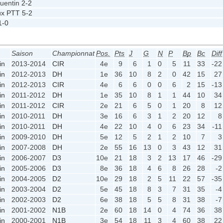
Quentin
2-2
ux PTT
5-2
1-0
Saison
Championnat
Pos.
Pts
J
G
N
P
Bp
Bc
Diff
in
2013-2014
CIR
4e
9
6
1
0
5
11
33
-22
in
2012-2013
DH
1e
36
10
8
2
0
42
15
27
in
2012-2013
CIR
4e
6
6
0
0
6
2
15
-13
in
2011-2012
DH
1e
35
10
8
1
1
44
10
34
in
2011-2012
CIR
2e
21
6
5
0
1
20
8
12
in
2010-2011
DH
3e
16
6
3
1
2
20
12
8
in
2010-2011
DH
4e
22
10
4
0
6
23
34
-11
in
2009-2010
DH
5e
12
5
2
1
2
10
7
3
in
2007-2008
DH
2e
55
16
13
0
3
43
12
31
in
2006-2007
D3
10e
21
18
3
2
13
17
46
-29
in
2005-2006
D3
8e
36
18
4
6
8
26
28
-2
in
2004-2005
D2
10e
29
18
2
5
11
22
57
-35
in
2003-2004
D2
5e
45
18
8
3
7
31
35
-4
in
2002-2003
D2
6e
38
18
5
5
8
31
38
-7
in
2001-2002
N1B
2e
60
18
14
0
4
74
36
38
in
2000-2001
N1B
3e
54
18
11
3
4
60
38
22