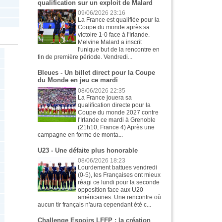
qualification sur un exploit de Malard
09/06/2026 23:16
La France est qualifiée pour la
Coupe du monde après sa
victoire 1-0 face à l'Irlande.
Melvine Malard a inscrit
l'unique but de la rencontre en
fin de première période. Vendredi...
Bleues - Un billet direct pour la Coupe
du Monde en jeu ce mardi
08/06/2026 22:35
La France jouera sa
qualification directe pour la
Coupe du monde 2027 contre
l'Irlande ce mardi à Grenoble
(21h10, France 4) Après une
campagne en forme de monta...
U23 - Une défaite plus honorable
08/06/2026 18:23
Lourdement battues vendredi
(0-5), les Françaises ont mieux
réagi ce lundi pour la seconde
opposition face aux U20
américaines. Une rencontre où
aucun tir français n'aura cependant été c...
Challenge Espoirs LFFP : la création