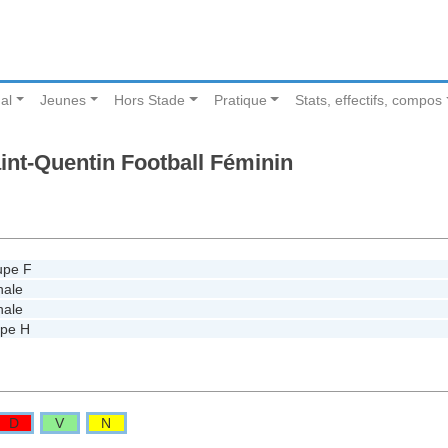
al
Jeunes
Hors Stade
Pratique
Stats, effectifs, compos
int-Quentin Football Féminin
upe F
nale
nale
upe H
D
V
N