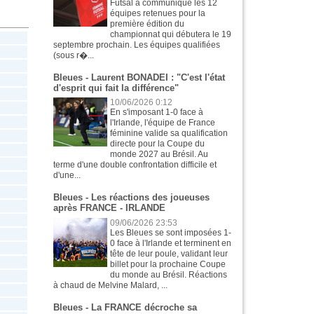
Futsal a communiqué les 12
équipes retenues pour la
première édition du
championnat qui débutera le 19
septembre prochain. Les équipes qualifiées
(sous r�...
Bleues - Laurent BONADEI : "C'est l'état
d'esprit qui fait la différence"
10/06/2026 0:12
En s'imposant 1-0 face à
l'Irlande, l'équipe de France
féminine valide sa qualification
directe pour la Coupe du
monde 2027 au Brésil. Au
terme d'une double confrontation difficile et
d'une...
Bleues - Les réactions des joueuses
après FRANCE - IRLANDE
09/06/2026 23:53
Les Bleues se sont imposées 1-
0 face à l'Irlande et terminent en
tête de leur poule, validant leur
billet pour la prochaine Coupe
du monde au Brésil. Réactions
à chaud de Melvine Malard, ...
Bleues - La FRANCE décroche sa