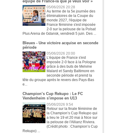
équipe de France-là que je veux voir »
05/06/2026 20:28
Au terme de la 5e journée des
éliminatoires de la Coupe du
monde 2027, l'équipe de
France féminine s'est imposée
2-0 sur la pelouse de la Polsat
Plus Arena de Gdansk, vendredi 5 juin. Des ...
Bleues - Une victoire acquise en seconde
période
05/06/2026 20:00
L'équipe de France s'est
imposée 2-0 face à la Pologne
grâce à des buts de Melvine
Malard et Sandy Baltimore en
seconde période et prend la
tête du groupe après le revers des Pays-Bas
e...
Champion’s Cup Rekupo : Le FC
Vendenheim s'impose en U13
05/06/2026 9:54
Retour sur la finale féminine de
la Champion’s Cup Rekupo qui
a lieu le 19 et 20 mai à Nice sur
la pelouse de l'Allianz Riviera.
(Crédit photo : Champion’s Cup
Rekupo) ...