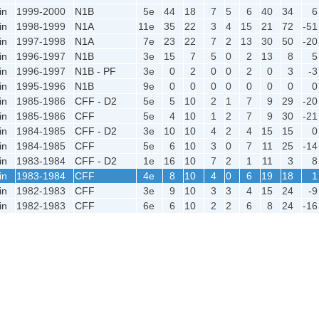
in
1999-2000
N1B
5e
44
18
7
5
6
40
34
6
in
1998-1999
N1A
11e
35
22
3
4
15
21
72
-51
in
1997-1998
N1A
7e
23
22
7
2
13
30
50
-20
in
1996-1997
N1B
3e
15
7
5
0
2
13
8
5
in
1996-1997
N1B - PF
3e
0
2
0
0
2
0
3
-3
in
1995-1996
N1B
9e
0
0
0
0
0
0
0
0
in
1985-1986
CFF - D2
5e
5
10
2
1
7
9
29
-20
in
1985-1986
CFF
5e
4
10
1
2
7
9
30
-21
in
1984-1985
CFF - D2
3e
10
10
4
2
4
15
15
0
in
1984-1985
CFF
5e
6
10
3
0
7
11
25
-14
in
1983-1984
CFF - D2
1e
16
10
7
2
1
11
3
8
in
1983-1984
CFF
4e
8
10
4
0
6
19
18
1
in
1982-1983
CFF
3e
9
10
3
3
4
15
24
-9
in
1982-1983
CFF
6e
6
10
2
2
6
8
24
-16