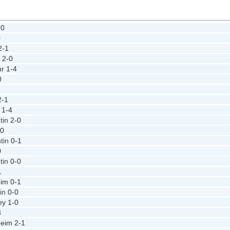
-0
0
2-1
n
2-0
ur
1-4
0
2-1
1-4
tin
2-0
-0
ntin
0-1
0
tin
0-0
1
eim
0-1
tin
0-0
ey
1-0
3
heim
2-1