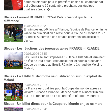
équipes retenues pour la première édition du championnat
qui débutera le 19 septembre prochain. Les équipes
qualifiées (sous r�...
Bleues - Laurent BONADEI : "C'est l'état d'esprit qui fait la
différence"
10/06/2026 0:12
En s'imposant 1-0 face à l'Irlande, l'équipe de France féminine
valide sa qualification directe pour la Coupe du monde 2027
au Brésil. Au terme d'une double confrontation difficile et
d'une...
Bleues - Les réactions des joueuses après FRANCE - IRLANDE
09/06/2026 23:53
Les Bleues se sont imposées 1-0 face à l'Irlande et terminent
en tête de leur poule, validant leur billet pour la prochaine
Coupe du monde au Brésil. Réactions à chaud de Melvine
Malard, ...
Bleues - La FRANCE décroche sa qualification sur un exploit de
Malard
09/06/2026 23:16
La France est qualifiée pour la Coupe du monde après sa
victoire 1-0 face à l'Irlande. Melvine Malard a inscrit l'unique
but de la rencontre en fin de première période. Vendredi...
Bleues - Un billet direct pour la Coupe du Monde en jeu ce mardi
08/06/2026 22:35