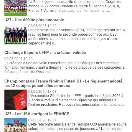
La France jouera sa qualification directe pour la Coupe du
monde 2027 contre l'Irlande ce mardi à Grenoble (21h10,
France 4) Après une campagne en forme de monta...
U23 - Une défaite plus honorable
08/06/2026 18:23
Lourdement battues vendredi (0-5), les Françaises ont mieux
réagi ce lundi pour la seconde opposition face aux U20
américaines. Une rencontre où aucun tir français n'aura
cependant été c...
Challenge Espoirs LFFP : la création validée
08/06/2026 18:23
La création d’une nouvelle compétition, pour les équipes des centres de
formation féminins, visant à densifier l’offre de pratique de ces catégories, a
été adoptée lors de l'Assemb...
Championnat de France féminin Futsal D1 - Le règlement adopté,
les 12 équipes potentielles connues
08/06/2026 18:03
L'Assemblée Générale de la FFF organisée le 6 juin 2026 à
Ajaccio a voté le règlement de l'épreuve qui débutera à
l'entrée prochaine. Retrouvez les principales informations. ...
U23 - Les USA corrigent la FRANCE
07/06/2026 19:34
Cette rencontre amicale entre l'équipe U20 américaine et une
sélection tricolore composée de joueuses U21 a nettement