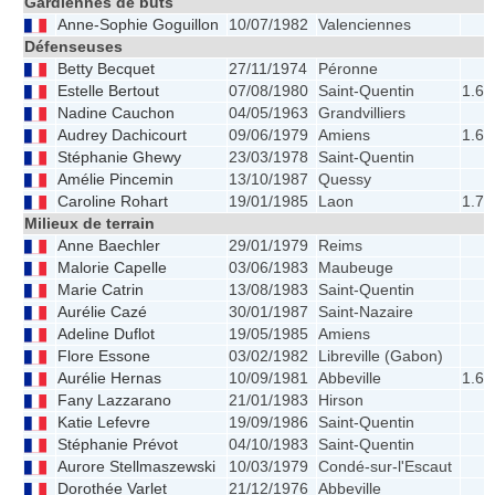
Gardiennes de buts
Anne-Sophie Goguillon
10/07/1982
Valenciennes
Défenseuses
Betty Becquet
27/11/1974
Péronne
Estelle Bertout
07/08/1980
Saint-Quentin
1.62
Nadine Cauchon
04/05/1963
Grandvilliers
Audrey Dachicourt
09/06/1979
Amiens
1.65
Stéphanie Ghewy
23/03/1978
Saint-Quentin
Amélie Pincemin
13/10/1987
Quessy
Caroline Rohart
19/01/1985
Laon
1.74
Milieux de terrain
Anne Baechler
29/01/1979
Reims
Malorie Capelle
03/06/1983
Maubeuge
Marie Catrin
13/08/1983
Saint-Quentin
Aurélie Cazé
30/01/1987
Saint-Nazaire
Adeline Duflot
19/05/1985
Amiens
Flore Essone
03/02/1982
Libreville (Gabon)
Aurélie Hernas
10/09/1981
Abbeville
1.69
Fany Lazzarano
21/01/1983
Hirson
Katie Lefevre
19/09/1986
Saint-Quentin
Stéphanie Prévot
04/10/1983
Saint-Quentin
Aurore Stellmaszewski
10/03/1979
Condé-sur-l'Escaut
Dorothée Varlet
21/12/1976
Abbeville