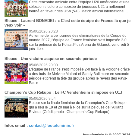
Cette rencontre amicale entre l'équipe U20 américaine et une
sélection tricolore composée de joueuses U21 a nettement
tourné en faveur des USA (5-0). Match amical international ...
Bleues - Laurent BONADEI : « C'est cette équipe de France-là que je
veux voir »
05/06/2026 20:28
Au terme de la 5e journée des éliminatoires de la Coupe du
monde 2027, l'équipe de France féminine s'est imposée 2-0
sur la pelouse de la Polsat Plus Arena de Gdansk, vendredi 5
juin. Des ...
Bleues - Une victoire acquise en seconde période
05/06/2026 20:00
L'équipe de France s'est imposée 2-0 face à la Pologne grâce
à des buts de Melvine Malard et Sandy Baltimore en seconde
période et prend la tête du groupe après le revers des Pays-
Bas e...
Champion’s Cup Rekupo : Le FC Vendenheim s'impose en U13
05/06/2026 9:54
Retour sur la finale féminine de la Champion’s Cup Rekupo
qui a lieu le 19 et 20 mai à Nice sur la pelouse de l'Allianz
Riviera. (Crédit photo : Champion’s Cup Rekupo) ...
Infos email :
contact@footofeminin.fr