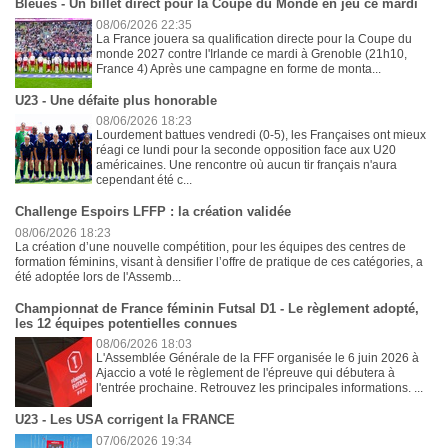
Bleues - Un billet direct pour la Coupe du Monde en jeu ce mardi
08/06/2026 22:35
La France jouera sa qualification directe pour la Coupe du
monde 2027 contre l'Irlande ce mardi à Grenoble (21h10,
France 4) Après une campagne en forme de monta...
U23 - Une défaite plus honorable
08/06/2026 18:23
Lourdement battues vendredi (0-5), les Françaises ont mieux
réagi ce lundi pour la seconde opposition face aux U20
américaines. Une rencontre où aucun tir français n'aura
cependant été c...
Challenge Espoirs LFFP : la création validée
08/06/2026 18:23
La création d’une nouvelle compétition, pour les équipes des centres de
formation féminins, visant à densifier l’offre de pratique de ces catégories, a
été adoptée lors de l'Assemb...
Championnat de France féminin Futsal D1 - Le règlement adopté,
les 12 équipes potentielles connues
08/06/2026 18:03
L'Assemblée Générale de la FFF organisée le 6 juin 2026 à
Ajaccio a voté le règlement de l'épreuve qui débutera à
l'entrée prochaine. Retrouvez les principales informations. ...
U23 - Les USA corrigent la FRANCE
07/06/2026 19:34