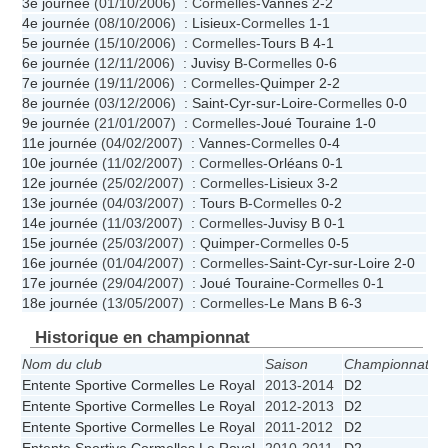
3e journée
(01/10/2006) : Cormelles-
Vannes
2-2
4e journée
(08/10/2006) :
Lisieux
-Cormelles
1-1
5e journée
(15/10/2006) : Cormelles-
Tours B
4-1
6e journée
(12/11/2006) :
Juvisy B
-Cormelles
0-6
7e journée
(19/11/2006) : Cormelles-
Quimper
2-2
8e journée
(03/12/2006) :
Saint-Cyr-sur-Loire
-Cormelles
0-0
9e journée
(21/01/2007) : Cormelles-
Joué Touraine
1-0
11e journée
(04/02/2007) :
Vannes
-Cormelles
0-4
10e journée
(11/02/2007) : Cormelles-
Orléans
0-1
12e journée
(25/02/2007) : Cormelles-
Lisieux
3-2
13e journée
(04/03/2007) :
Tours B
-Cormelles
0-2
14e journée
(11/03/2007) : Cormelles-
Juvisy B
0-1
15e journée
(25/03/2007) :
Quimper
-Cormelles
0-5
16e journée
(01/04/2007) : Cormelles-
Saint-Cyr-sur-Loire
2-0
17e journée
(29/04/2007) :
Joué Touraine
-Cormelles
0-1
18e journée
(13/05/2007) : Cormelles-
Le Mans B
6-3
Historique en championnat
Nom du club
Saison
Championnat
Po
Entente Sportive Cormelles Le Royal
2013-2014
D2
1
Entente Sportive Cormelles Le Royal
2012-2013
D2
Entente Sportive Cormelles Le Royal
2011-2012
D2