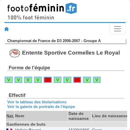
Championnat de France de D3 2006-2007 - Groupe A
Entente Sportive Cormelles Le Royal
Forme de l'équipe
V
V
V
V
D
V
V
D
V
V
Effectif
Voir le tableau des titularisations
Voir la galerie de portraits de l'équipe
Date de
Nat.
Nom
Lieu de naissance
naissance
Gardiennes de buts