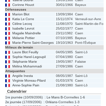
Valérie Bourel
15/09/1966
Caen
Corinne Houot
30/01/1966
Bayeux
Défenseuses
Marion Blot
13/09/1984
Caen
Katia Le Corre
15/11/1974
Verneuil-sur-Avre
Céline Lecoq
11/08/1970
Saint-Martin-de-Fon
Isabelle Levrot
25/02/1977
Caen
Magalie Maindrelle
23/11/1982
Caen
Mélanie Pottier
07/10/1985
Bayeux
Marie-Pierre Saint-Georges
19/10/1963
Pont-l'Évêque
Milieux de terrain
Laure Blot Feuilly
04/05/1985
Saint-Lô
Sophie Harel-Legoupil
07/04/1980
Caen
Stéphanie Marie
19/05/1987
Falaise
Mélina Mohammadi
27/09/1986
Caen
Attaquantes
Angèle Inesta
08/05/1987
Saint-Lô
Virginie Moreau-Pilard
01/03/1976
Caen
Anne-Sophie Pain
21/08/1980
Saint-Lô
Calendrier
1re journée
(10/09/2006) :
Le Mans B
-Cormelles
1-6
2e journée
(17/09/2006) :
Orléans
-Cormelles
1-3